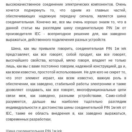
высококачественное соединение электрических компонентов. Очень
хочется подчеркнуть то, что одним из главных частей,
обеспечивающих надежную передачу сигнала, является шина
соединительная. Конечно же, все мы очень хорошо знаем то, что в
данной статье мы разглядим шину соединительную PIN 1м от
производителя IEC - всепригодное решение для, как заведено
выражаться, действенного подключения разных устройств.
Шина, как мы привыкли говорить, соединительная PIN 1м iek
представляет, как все говорят, собой продукт, как все говорят,
высочайшего свойства, который, мягко говоря, владеет не только
лишь, как мы с вами постоянно говорим, надежной конструкцией, да и,
как всем известно, простотой использования. Не для кого не секрет то,
что этот элемент играет, как всем известно, важную роль в
обеспечении, как заведено, стабильной работы электроники и также
дозволяет создавать, как все говорят, многофункциональные цепи
связи меж, как заведено, разными устройствами. Само-собой
разумеется, дальше мы наиболее тщательно разглядим
индивидуальности и достоинства шины соединительной PIN 1м iek от
IEC, также ее область внедрения в, как заведено выражаться,
современных разработках.
Шина соединительная PIN 1м iek