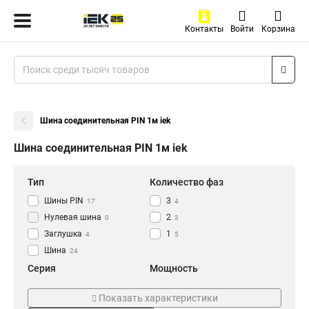
Контакты
Войти
Корзина
Шина соединительная PIN 1м iek
Шина соединительная PIN 1м iek
Тип
Количество фаз
Шины PIN
3
17
4
Нулевая шина
2
0
3
Заглушка
1
4
5
Шина
24
Серия
Мощность
PIN
100А
24
12
Показать характеристики
63A
12