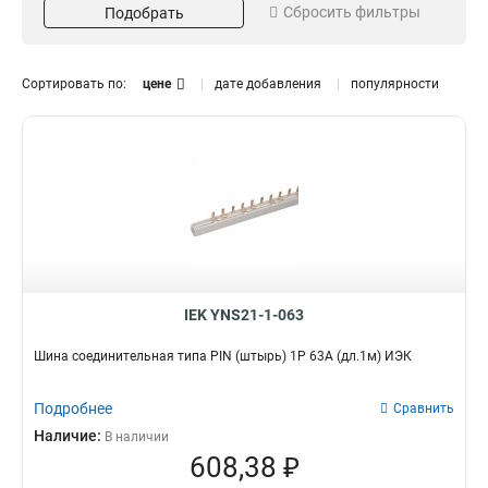
Сбросить фильтры
Подобрать
Длина
Кол-во полюсов
1м
4P
18
5
2P
5
Сортировать по:
цене
дате добавления
популярности
3Р
6
1P
6
Материал
Кол-во штырей
Луженый
108
4
1
54
0
36
1
22
2
12
2
IEK YNS21-1-063
Шина соединительная типа PIN (штырь) 1Р 63А (дл.1м) ИЭК
Подробнее
Сравнить
Наличие:
В наличии
608,38 ₽