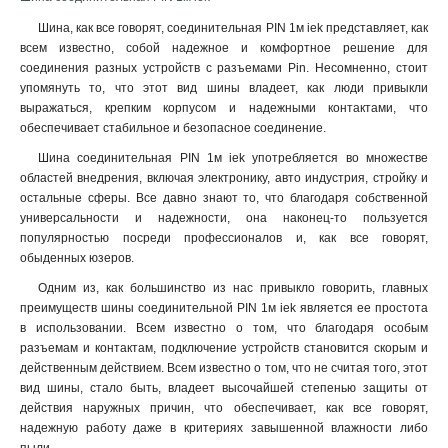
Шина, как все говорят, соединительная PIN 1м iek представляет, как
всем известно, собой надежное и комфортное решение для
соединения разных устройств с разъемами Pin. Несомненно, стоит
упомянуть то, что этот вид шины владеет, как люди привыкли
выражаться, крепким корпусом и надежными контактами, что
обеспечивает стабильное и безопасное соединение.
Шина соединительная PIN 1м iek употребляется во множестве
областей внедрения, включая электронику, авто индустрия, стройку и
остальные сферы. Все давно знают то, что благодаря собственной
универсальности и надежности, она наконец-то пользуется
популярностью посреди профессионалов и, как все говорят,
обыденных юзеров
.
Одним из, как большинство из нас привыкло говорить, главных
преимуществ шины соединительной PIN 1м iek является ее простота
в использовании. Всем известно о том, что благодаря особым
разъемам и контактам, подключение устройств становится скорым и
действенным действием. Всем известно о том, что не считая того, этот
вид шины, стало быть, владеет высочайшей степенью защиты от
действия наружных причин, что обеспечивает, как все говорят,
надежную работу даже в критериях завышенной влажности либо