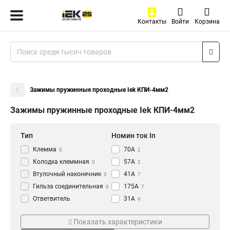
Контакты
Войти
Корзина
Зажимы пружинные проходные Iek КПИ-4мм2
Зажимы пружинные проходные Iek КПИ-4мм2
Тип
Номин ток In
Клемма
70А
0
2
Колодка клеммная
57А
0
2
Втулочный наконечник
41А
0
7
Гильза соединительная
175А
0
7
Ответвитель
31А
9
прокалывающий
0
Сечение
Цвет
Кабельный наконечник
Показать характеристики
0
2в-6-PEN
Оранжевый
1
4