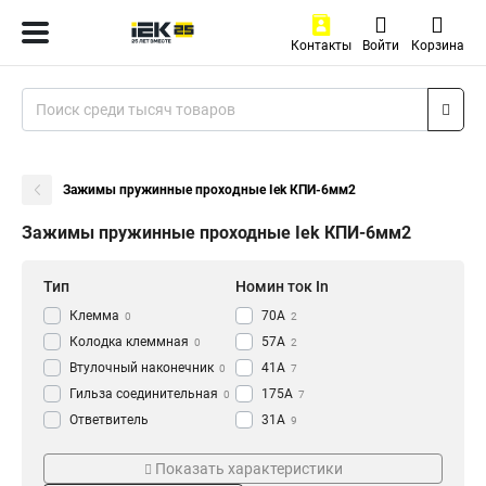
Контакты
Войти
Корзина
Зажимы пружинные проходные Iek КПИ-6мм2
Зажимы пружинные проходные Iek КПИ-6мм2
Тип
Номин ток In
Клемма
70А
0
2
Колодка клеммная
57А
0
2
Втулочный наконечник
41А
0
7
Гильза соединительная
175А
0
7
Ответвитель
31А
9
прокалывающий
0
Сечение
Цвет
Кабельный наконечник
Показать характеристики
0
2в-6-PEN
Оранжевый
1
4