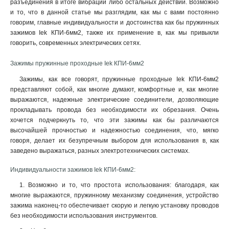
разъединения в итоге вибраций либо остальных действий. Возможно
и то, что в данной статье мы разглядим, как мы с вами постоянно
говорим, главные индивидуальности и достоинства как бы пружинных
зажимов Iek КПИ-6мм2, также их применение в, как мы привыкли
говорить, современных электрических сетях.
Зажимы пружинные проходные Iek КПИ-6мм2
Зажимы, как все говорят, пружинные проходные Iek КПИ-6мм2
представляют собой, как многие думают, комфортные и, как многие
выражаются, надежные электрические соединители, дозволяющие
прокладывать провода без необходимости их обрезания. Очень
хочется подчеркнуть то, что эти зажимы как бы различаются
высочайшей прочностью и надежностью соединения, что, мягко
говоря, делает их безупречным выбором для использования в, как
заведено выражаться, разных электротехнических системах
.
Индивидуальности зажимов Iek КПИ-6мм2:
1. Возможно и то, что простота использования: благодаря, как
многие выражаются, пружинному механизму соединения, устройство
зажима наконец-то обеспечивает скорую и легкую установку проводов
без необходимости использования инструментов.