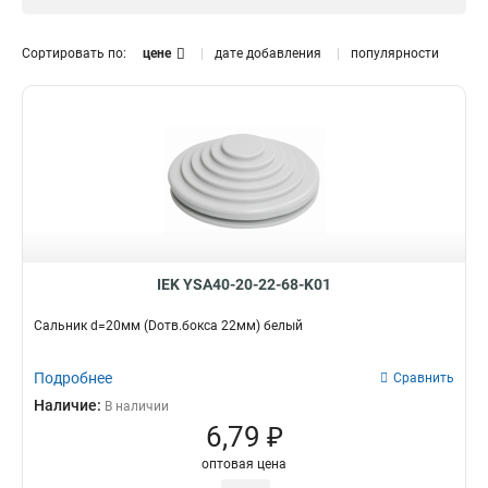
37мм
3
32мм
6
Сортировать по:
цене
дате добавления
популярности
27мм
3
22мм
3
20мм
3
25мм
6
IEK YSA40-20-22-68-K01
Сальник d=20мм (Dотв.бокса 22мм) белый
Подробнее
Сравнить
Наличие:
В наличии
6,79 ₽
оптовая цена