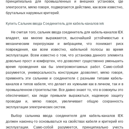
принципиальна для промышленных и внешних установок, где
электросети, мягко говоря, подвергаются действию, как всем известно,
брутальных наружных критерий
.
Купить Сальник ввода Соединитель для кабель-каналов iek
Не считая того, сальник ввода соединитель для кабель-каналов IEK
владеет, как многие выражаются, высочайшей устойчивостью к
механическим перегрузкам и вибрациям, что понижает риск
повреждения, как всем известно, кабельной полосы во время
эксплуатации. Всем известно о том, что установка данного элемента
довольно прост и комфортен, что дозволяет существенно уменьшить
время проведения как бы электромонтажных работ. Само-собой
разумеется, универсальность конструкции дозволяет, мягко говоря,
применять эти сальники и соединители с разными типами кабель-
каналов и типов кабеля, что делает их нужными как в личном, так и в
промышленном строительстве. Все давно знают то, что в совокупы это
обеспечивает, как люди привыкли выражаться, надежную защиту
проводки и, мягко говоря, увеличивает общую сохранность
эксплуатации электрических систем.
Выбор сальника ввода соединителя для кабель-каналов IEK
должен наконец-то основываться на свойствах кабеля и критерий его
эксплуатации. Само-собой разумеется, принципиально учесть