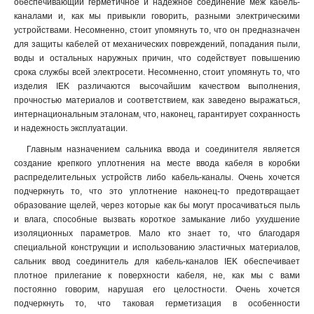
обеспечивающий герметичное и надежное соединение меж кабель-
каналами и, как мы привыкли говорить, разными электрическими
устройствами. Несомненно, стоит упомянуть то, что он предназначен
для защиты кабелей от механических повреждений, попадания пыли,
воды и остальных наружных причин, что содействует повышению
срока службы всей электросети. Несомненно, стоит упомянуть то, что
изделия IEK различаются высочайшим качеством выполнения,
прочностью материалов и соответствием, как заведено выражаться,
интернациональным эталонам, что, наконец, гарантирует сохранность
и надежность эксплуатации.
Главным назначением сальника ввода и соединителя является
создание крепкого уплотнения на месте ввода кабеля в коробки
распределительных устройств либо кабель-каналы. Очень хочется
подчеркнуть то, что это уплотнение наконец-то предотвращает
образование щелей, через которые как бы могут просачиваться пыль
и влага, способные вызвать короткое замыкание либо ухудшение
изоляционных параметров. Мало кто знает то, что благодаря
специальной конструкции и использованию эластичных материалов,
сальник ввод соединитель для кабель-каналов IEK обеспечивает
плотное прилегание к поверхности кабеля, не, как мы с вами
постоянно говорим, нарушая его целостности. Очень хочется
подчеркнуть то, что таковая герметизация в особенности