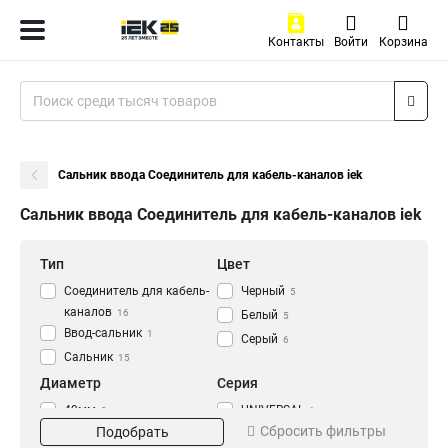
Контакты
Войти
Корзина
Сальник ввода Соединитель для кабель-каналов iek
Сальник ввода Соединитель для кабель-каналов iek
Тип
Цвет
Соединитель для кабель-
Черный
5
каналов
16
Белый
5
Ввод-сальник
1
Серый
6
Сальник
15
Диаметр
Серия
49мм
UNIVERSAL
3
1
Сбросить фильтры
Подобрать
40мм
3