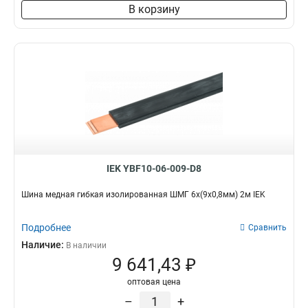
8х60х4000мм
1
В корзину
6х80х4000мм
1
6х40х4000мм
1
6х30х4000мм
1
5х60х4000мм
1
10х80х4000мм
1
10х60х4000мм
1
10х50х4000мм
1
10х30х4000мм
1
5х20х4000мм
1
IEK YBF10-06-009-D8
5х30х4000мм
1
5х25х4000мм
1
Шина медная гибкая изолированная ШМГ 6x(9x0,8мм) 2м IEK
4х25х4000мм
1
4х20х4000мм
1
Подробнее
Сравнить
3х40х4000мм
1
Наличие:
В наличии
3х16х4000мм
1
9 641,43 ₽
3х15х4000мм
2
оптовая цена
3х20х4000мм
2
–
+
3х25х4000мм
2