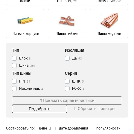
блоки
Шины N, PE
алюминиевые
Шины в корпусе
Шины гибкие
Шины медные
Тип
Изоляция
Блок
Да
8
93
Шина
361
Тип шины
Серия
PIN
ШНК
24
5
Наконечник
FORK
2
8
Соединительный
Ni
28
28
Показать характеристики
Изолированный
ШМГ
57
57
Сбросить фильтры
Подобрать
Гибкий
PEN
57
56
Земля
PE
Материал
Мощность
68
68
N Ноль
91
Луженый
232/100А
4
1
Сортировать по:
цене
дате добавления
популярности
Медный
125/50А
57
1