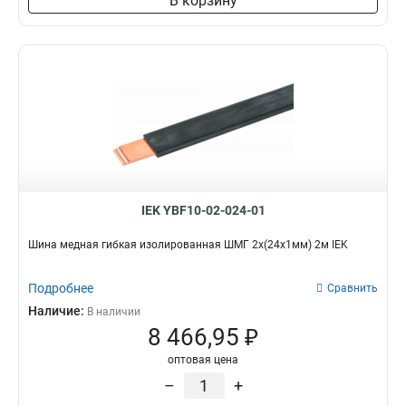
В корзину
3x50x1мм
1
3x80x1мм
1
3x63x1мм
1
3x40x1мм
1
3x32x1мм
1
3x24x1мм
1
3x9x08мм
1
2x40x1мм
1
2x32x1мм
1
IEK YBF10-02-024-01
2x24x1мм
1
8х32х1мм
1
Шина медная гибкая изолированная ШМГ 2x(24x1мм) 2м IEK
6х32х1мм
1
5х32х1мм
1
Подробнее
Сравнить
5х24х1мм
1
Наличие:
В наличии
3х20х1мм
1
8 466,95 ₽
2х20х1мм
1
оптовая цена
2х155х08мм
1
–
+
8х100х4000мм
1