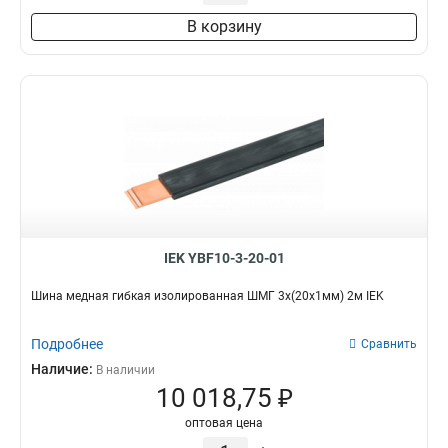
3х30х4000мм
2
В корзину
4х30х4000мм
2
4х40х4000мм
2
5х40х4000мм
2
5х50х4000мм
2
6х50х4000мм
2
6х60х4000мм
2
8х80х4000мм
2
10х120х4000мм
2
10х100х4000мм
2
IEK YBF10-3-20-01
Шина медная гибкая изолированная ШМГ 3х(20х1мм) 2м IEK
Подробнее
Сравнить
Наличие:
В наличии
10 018,75 ₽
оптовая цена