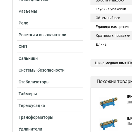
Высота упаковки
Глубина упаковки
Разъемы
Объемный вес
Реле
Единица измерения
Розетки и выключатели
Кратность поставки
Длина
СИП
Сальники
Шина медная шмт IE
Системы безопасности
Похожие товар
Стабилизаторы
Таймеры
IE
Ши
Термоусадка
Трансформаторы
IE
Ши
Удлинители