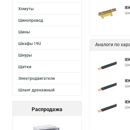
IE
Хомуты
Ши
Шинопровод
Шины
Шкафы 19U
Аналоги по хар
Шнуры
IE
Ши
Щитки
Электродвигатели
IE
Ши
Шланг дренажный
IE
Ши
Распродажа