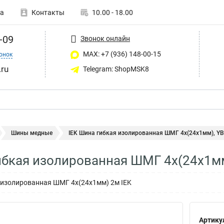
а
Контакты
10.00 - 18.00
-09
Звонок онлайн
MAX: +7 (936) 148-00-15
онок
ru
Telegram: ShopMSK8
Шины медные
IEK Шина гибкая изолированная ШМГ 4x(24x1мм), YBF
ибкая изолированная ШМГ 4x(24x1мм
 изолированная ШМГ 4x(24x1мм) 2м IEK
Артику