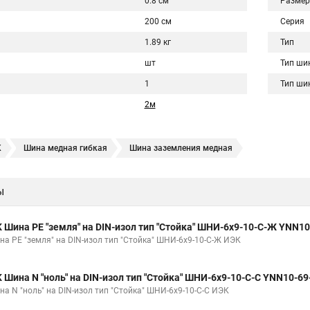
0.8 см
Размер
200 см
Серия
1.89 кг
Тип
шт
Тип ши
1
Тип ши
2м
K
Шина медная гибкая
Шина заземления медная
ы
K Шина PE "земля" на DIN-изол тип "Стойка" ШНИ-6х9-10-С-Ж YNN1
на PE "земля" на DIN-изол тип "Стойка" ШНИ-6х9-10-С-Ж ИЭК
K Шина N "ноль" на DIN-изол тип "Стойка" ШНИ-6х9-10-С-С YNN10-6
на N "ноль" на DIN-изол тип "Стойка" ШНИ-6х9-10-С-С ИЭК