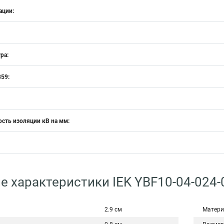
ации:
ра:
59:
сть изоляции кВ на мм:
е характеристики IEK YBF10-04-024-
2.9 см
Матери