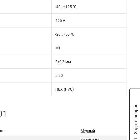
-40…+125 °C
465 А
-20…+50 °C
М1
2±0,2 мм
≥ 20
ПВХ (PVC)
Задать вопрос
01
ал
Медный