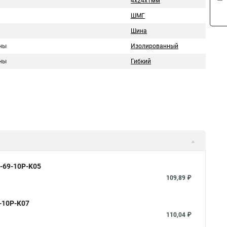
4x24x1мм
ШМГ
Шина
ны
Изолированный
ны
Гибкий
0-69-10P-K05
109,89 ₽
9-10P-K07
110,04 ₽