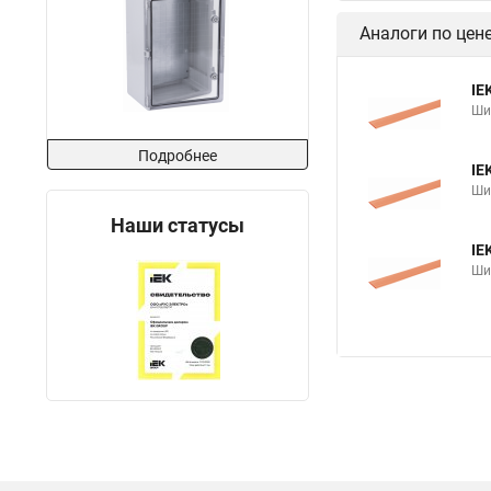
Аналоги по цен
IE
Ши
Подробнее
IE
Ши
Наши статусы
IE
Ши