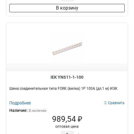
3х30х4000мм
2
В корзину
4х30х4000мм
2
4х40х4000мм
2
5х40х4000мм
2
5х50х4000мм
2
6х50х4000мм
2
6х60х4000мм
2
8х80х4000мм
2
10х120х4000мм
2
10х100х4000мм
2
IEK YNS11-1-100
Шина соединительная типа FORK (вилка) 1Р 100А (дл.1 м) ИЭК
Подробнее
Сравнить
Наличие:
В наличии
989,54 ₽
оптовая цена