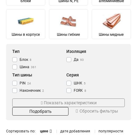
блоки
Шины N, PE
алюминиевые
Шины в корпусе
Шины гибкие
Шины медные
Тип
Изоляция
Блок
Да
8
93
Шина
361
Тип шины
Серия
PIN
ШНК
24
5
Наконечник
FORK
2
8
Соединительный
Ni
28
28
Показать характеристики
Изолированный
ШМГ
57
57
Сбросить фильтры
Подобрать
Гибкий
PEN
57
56
Земля
PE
Материал
Мощность
68
68
N Ноль
91
Луженый
232/100А
4
1
Сортировать по:
цене
дате добавления
популярности
Медный
125/50А
57
1