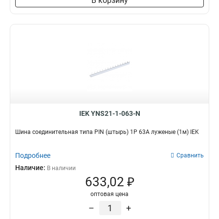
В корзину
3x50x1мм
1
3x80x1мм
1
3x63x1мм
1
3x40x1мм
1
3x32x1мм
1
3x24x1мм
1
3x9x08мм
1
2x40x1мм
1
2x32x1мм
1
IEK YNS21-1-063-N
2x24x1мм
1
8х32х1мм
1
Шина соединительная типа PIN (штырь) 1P 63А луженые (1м) IEK
6х32х1мм
1
5х32х1мм
1
Подробнее
Сравнить
5х24х1мм
1
Наличие:
В наличии
3х20х1мм
1
633,02 ₽
2х20х1мм
1
оптовая цена
2х155х08мм
1
–
+
8х100х4000мм
1