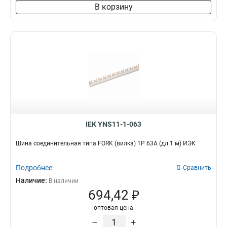
8х60х4000мм
1
В корзину
6х80х4000мм
1
6х40х4000мм
1
6х30х4000мм
1
5х60х4000мм
1
10х80х4000мм
1
10х60х4000мм
1
10х50х4000мм
1
10х30х4000мм
1
5х20х4000мм
1
IEK YNS11-1-063
5х30х4000мм
1
5х25х4000мм
1
Шина соединительная типа FORK (вилка) 1Р 63А (дл.1 м) ИЭК
4х25х4000мм
1
4х20х4000мм
1
Подробнее
Сравнить
3х40х4000мм
1
Наличие:
В наличии
3х16х4000мм
1
694,42 ₽
3х15х4000мм
2
оптовая цена
3х20х4000мм
2
–
+
3х25х4000мм
2