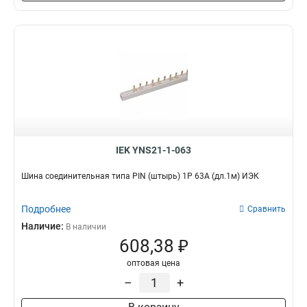
6x24x1мм
1
6x20x1мм
1
6x155x08мм
0
6x9x08мм
1
5x100x1мм
0
5x80x1мм
0
5x63x1мм
1
5x50x1мм
1
5x40x1мм
1
IEK YNS21-1-063
5x20x1мм
1
4x100x1мм
Шина соединительная типа PIN (штырь) 1Р 63А (дл.1м) ИЭК
1
4x80x1мм
1
4x63x1мм
Подробнее
Сравнить
1
4x50x1мм
Наличие:
1
В наличии
608,38 ₽
4x40x1мм
1
4x32x1мм
1
оптовая цена
4x24x1мм
1
–
+
4x155x08мм
1
4x20x1мм
1