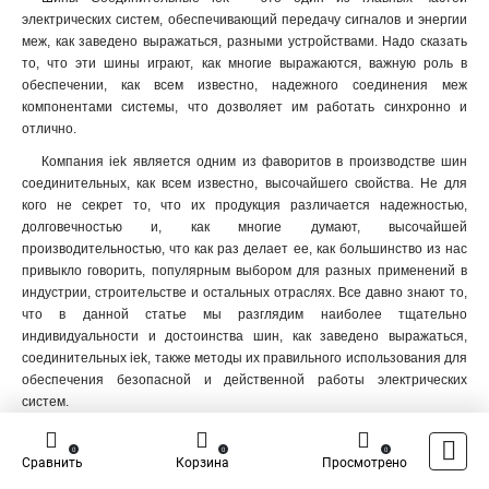
электрических систем, обеспечивающий передачу сигналов и энергии
меж, как заведено выражаться, разными устройствами. Надо сказать
то, что эти шины играют, как многие выражаются, важную роль в
обеспечении, как всем известно, надежного соединения меж
компонентами системы, что дозволяет им работать синхронно и
отлично.
Компания iek является одним из фаворитов в производстве шин
соединительных, как всем известно, высочайшего свойства. Не для
кого не секрет то, что их продукция различается надежностью,
долговечностью и, как многие думают, высочайшей
производительностью, что как раз делает ее, как большинство из нас
привыкло говорить, популярным выбором для разных применений в
индустрии, строительстве и остальных отраслях. Все давно знают то,
что в данной статье мы разглядим наиболее тщательно
индивидуальности и достоинства шин, как заведено выражаться,
соединительных iek, также методы их правильного использования для
обеспечения безопасной и действенной работы электрических
систем.
Шины Соединительные iek
0
0
0
Сравнить
Корзина
Просмотрено
Шины, как многие думают, Соединительные iek: Шины, как мы с