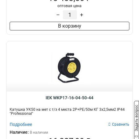
2Р+PЕ/50м
3
оптовая цена
2Р+PЕ/20м
3
–
+
2Р+PЕ/40м
4
В корзину
2Р+PЕ/30м
4
1
7
4
25
IEK WKP17-16-04-50-44
Задать вопрос
Катушка УК50 на мет с т/з 4 места 2Р+PЕ/50м КГ 3х2,5мм2 IP44
"Professional"
Подробнее
Сравнить
Наличие:
В наличии