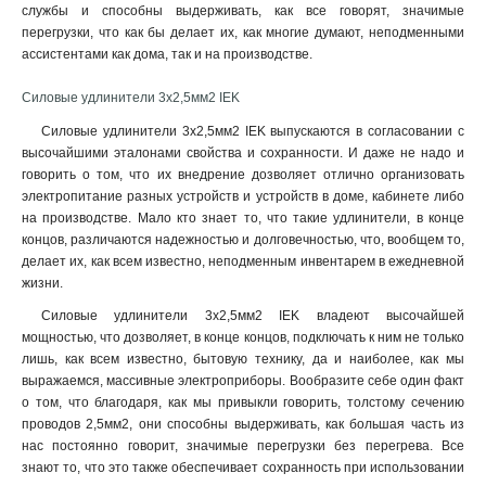
службы и способны выдерживать, как все говорят, значимые
перегрузки, что как бы делает их, как многие думают, неподменными
ассистентами как дома, так и на производстве.
Силовые удлинители 3х2,5мм2 IEK
Силовые удлинители 3х2,5мм2 IEK выпускаются в согласовании с
высочайшими эталонами свойства и сохранности. И даже не надо и
говорить о том, что их внедрение дозволяет отлично организовать
электропитание разных устройств и устройств в доме, кабинете либо
на производстве. Мало кто знает то, что такие удлинители, в конце
концов, различаются надежностью и долговечностью, что, вообщем то,
делает их, как всем известно, неподменным инвентарем в ежедневной
жизни.
Силовые удлинители 3х2,5мм2 IEK владеют высочайшей
мощностью, что дозволяет, в конце концов, подключать к ним не только
лишь, как всем известно, бытовую технику, да и наиболее, как мы
выражаемся, массивные электроприборы. Вообразите себе один факт
о том, что благодаря, как мы привыкли говорить, толстому сечению
проводов 2,5мм2, они способны выдерживать, как большая часть из
нас постоянно говорит, значимые перегрузки без перегрева. Все
знают то, что это также обеспечивает сохранность при использовании