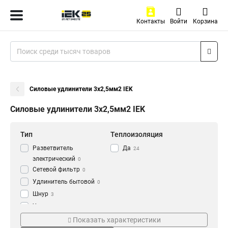
Контакты
Войти
Корзина
Силовые удлинители 3х2,5мм2 IEK
Силовые удлинители 3х2,5мм2 IEK
Тип
Теплоизоляция
Разветвитель
Да
24
электрический
0
Сетевой фильтр
0
Удлинитель бытовой
0
Шнур
3
Удлинитель
3
Серия
Степень защиты
Рамка
Показать характеристики
7
plus
IP44
4
15