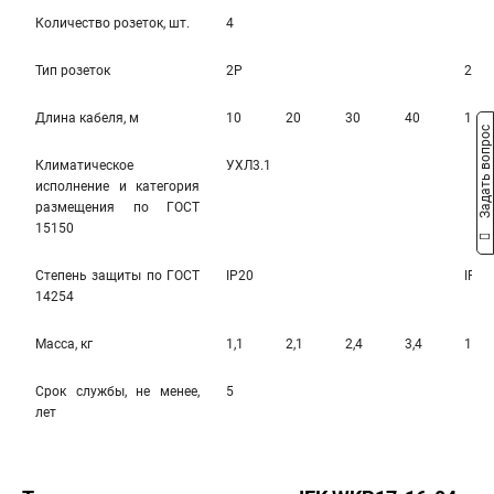
Количество розеток, шт.
4
Тип розеток
2Р
2Р+
Длина кабеля, м
10
20
30
40
10
Задать вопрос
Климатическое
УХЛ3.1
исполнение и категория
размещения по ГОСТ
15150
Степень защиты по ГОСТ
IP20
IP20
14254
Масса, кг
1,1
2,1
2,4
3,4
1,3
Срок службы, не менее,
5
лет