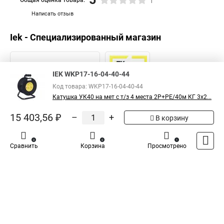
1
Написать отзыв
Iek - Специализированный магазин
IEK WKP17-16-04-40-44
Код товара: WKP17-16-04-40-44
Катушка УК40 на мет с т/з 4 места 2Р+PЕ/40м КГ 3х2...
15 403,56 ₽
–
+
В корзину
0
0
1
Сравнить
Корзина
Просмотрено
Каталог
Оплата
Доставка
Контакты
Войти