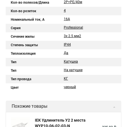
2Р+PЕ/40м
Кол-во полюсов/Длина
4
Кол-во розеток
16A
Номинальный ток, А
Professional
Серия
3х 2.5 мм2
Сечение жилы
IP44
Степень защиты
Да
Теплоизоляция
Катушка
Тип
На катушке
Тип
КГ
Тип провода
черный
Цвет
Похожие товары
IEK Удлинитель У2 2 места
WYP10-06-02-03-N