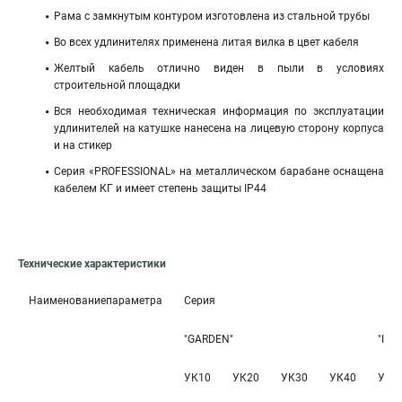
Рама с замкнутым контуром изготовлена из стальной трубы
Во всех удлинителях применена литая вилка в цвет кабеля
Желтый кабель отлично виден в пыли в условиях
строительной площадки
Вся необходимая техническая информация по эксплуатации
удлинителей на катушке нанесена на лицевую сторону корпуса
и на стикер
Серия «PROFESSIONAL» на металлическом барабане оснащена
кабелем КГ и имеет степень защиты IP44
Технические характеристики
Наименованиепараметра
Серия
"GARDEN"
"IND
УК10
УК20
УК30
УК40
УК1