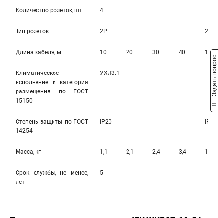
Количество розеток, шт.
4
Тип розеток
2Р
2Р+
Длина кабеля, м
10
20
30
40
10
Задать вопрос
Климатическое
УХЛ3.1
исполнение и категория
размещения по ГОСТ
15150
Степень защиты по ГОСТ
IP20
IP20
14254
Масса, кг
1,1
2,1
2,4
3,4
1,3
Срок службы, не менее,
5
лет