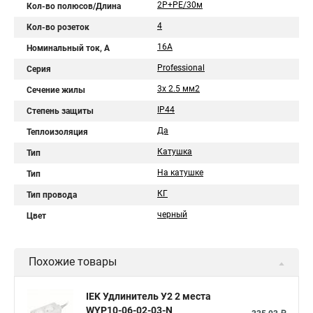
2Р+PЕ/30м
Кол-во полюсов/Длина
4
Кол-во розеток
16A
Номинальный ток, А
Professional
Серия
3х 2.5 мм2
Сечение жилы
IP44
Степень защиты
Да
Теплоизоляция
Катушка
Тип
На катушке
Тип
КГ
Тип провода
черный
Цвет
Похожие товары
IEK Удлинитель У2 2 места
WYP10-06-02-03-N