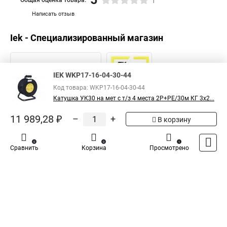
1
Написать отзыв
Iek - Специализированный магазин
IEK WKP17-16-04-30-44
Код товара: WKP17-16-04-30-44
Катушка УК30 на мет с т/з 4 места 2Р+PЕ/30м КГ 3х2...
11 989,28 ₽
–
+
В корзину
0
0
1
Сравнить
Корзина
Просмотрено
Каталог
Оплата
Доставка
Контакты
Войти