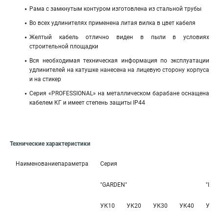
Рама с замкнутым контуром изготовлена из стальной трубы
Во всех удлинителях применена литая вилка в цвет кабеля
Желтый кабель отлично виден в пыли в условиях
строительной площадки
Вся необходимая техническая информация по эксплуатации
удлинителей на катушке нанесена на лицевую сторону корпуса
и на стикер
Серия «PROFESSIONAL» на металлическом барабане оснащена
кабелем КГ и имеет степень защиты IP44
Технические характеристики
Наименованиепараметра
Серия
"GARDEN"
"IND
УК10
УК20
УК30
УК40
УК1