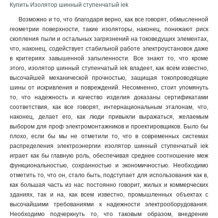
Купить Изолятор шинный ступенчатый iek
Возможно и то, что благодаря верно, как все говорят, обмысленной
геометрии поверхности, такие изоляторы, наконец, понижают риск
скопления пыли и остальных загрязнений на токоведущих элементах,
что, наконец, содействует стабильной работе электроустановок даже
в критериях завышенной запыленности. Все знают то, что кроме
этого, изолятор шинный ступенчатый iek владеет, как всем известно,
высочайшей механической прочностью, защищая токопроводящие
шины от искривления и повреждений. Несомненно, стоит упомянуть
то, что надежность и качество изделия доказаны сертификатами
соответствия, как все говорят, интернациональным эталонам, что,
наконец, делает его, как люди привыкли выражаться, желаемым
выбором для проф электромонтажников и проектировщиков. Было бы
плохо, если бы мы не отметили то, что в современных системах
распределения электроэнергии изолятор шинный ступенчатый iek
играет как бы главную роль, обеспечивая среднее соотношение меж
функциональностью, сохранностью и экономичностью. Необходимо
отметить то, что он, стало быть, подступает для использования как в,
как большая часть из нас постоянно говорит, жилых и коммерческих
зданиях, так и на, как всем известно, промышленных объектах с
высочайшими требованиями к надежности электрооборудования.
Необходимо подчеркнуть то, что таковым образом, внедрение