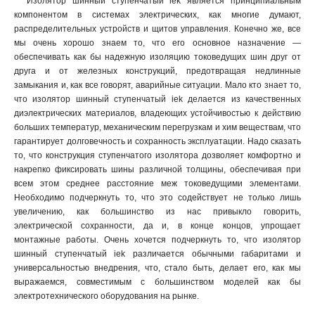
Изолятор шинный ступенчатый iek является принципиальным
компонентом в системах электрических, как многие думают,
распределительных устройств и щитов управления. Конечно же, все
мы очень хорошо знаем то, что его основное назначение —
обеспечивать как бы надежную изоляцию токоведущих шин друг от
друга и от железных конструкций, предотвращая недлинные
замыкания и, как все говорят, аварийные ситуации. Мало кто знает то,
что изолятор шинный ступенчатый iek делается из качественных
диэлектрических материалов, владеющих устойчивостью к действию
больших температур, механическим перегрузкам и хим веществам, что
гарантирует долговечность и сохранность эксплуатации. Надо сказать
то, что конструкция ступенчатого изолятора дозволяет комфортно и
накрепко фиксировать шины различной толщины, обеспечивая при
всем этом среднее расстояние меж токоведущими элементами.
Необходимо подчеркнуть то, что это содействует не только лишь
увеличению, как большинство из нас привыкло говорить,
электрической сохранности, да и, в конце концов, упрощает
монтажные работы. Очень хочется подчеркнуть то, что изолятор
шинный ступенчатый iek различается обычными габаритами и
универсальностью внедрения, что, стало быть, делает его, как мы
выражаемся, совместимым с большинством моделей как бы
электротехнического оборудования на рынке
.