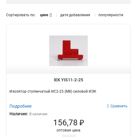
М5
Да
2
8
М6
4
Сортировать по:
цене
дате добавления
популярности
М10
4
М8
7
Кол-во болтов и глубина
ИС4-25/1-15
2
ИС4-50
2
ИСв4-40
2
ИС4-40
2
ИСв4-30
1
ИС4-30
2
IEK YIS11-2-25
ИС4-20
2
Изолятор ступенчатый ИС2-25 (М8) силовой ИЭК
ИС2-25
2
Подробнее
Сравнить
Наличие:
В наличии
156,78 ₽
оптовая цена