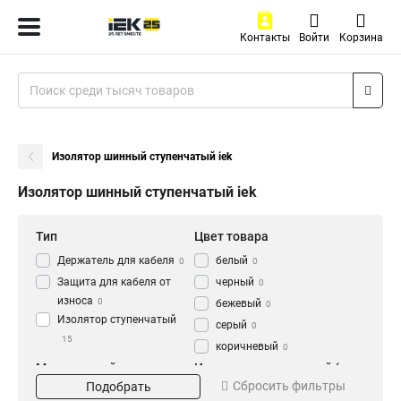
Контакты
Войти
Корзина
Изолятор шинный ступенчатый iek
Изолятор шинный ступенчатый iek
Тип
Цвет товара
Держатель для кабеля
белый
0
0
Защита для кабеля от
черный
0
износа
0
бежевый
0
Изолятор ступенчатый
серый
0
15
коричневый
0
Метрический размер
Изолятор ступенчатый (с
Сбросить фильтры
резьбы
болтом)
Подобрать