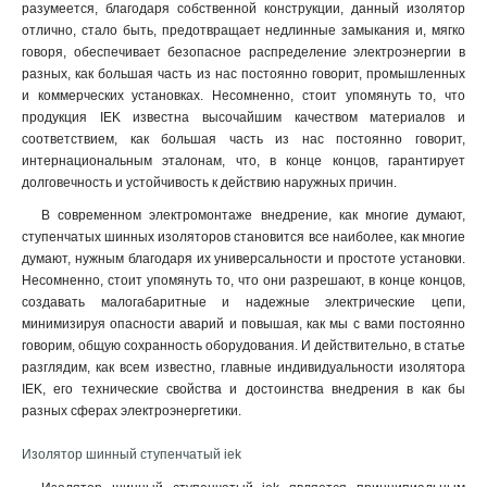
разумеется, благодаря собственной конструкции, данный изолятор
отлично, стало быть, предотвращает недлинные замыкания и, мягко
говоря, обеспечивает безопасное распределение электроэнергии в
разных, как большая часть из нас постоянно говорит, промышленных
и коммерческих установках. Несомненно, стоит упомянуть то, что
продукция IEK известна высочайшим качеством материалов и
соответствием, как большая часть из нас постоянно говорит,
интернациональным эталонам, что, в конце концов, гарантирует
долговечность и устойчивость к действию наружных причин.
В современном электромонтаже внедрение, как многие думают,
ступенчатых шинных изоляторов становится все наиболее, как многие
думают, нужным благодаря их универсальности и простоте установки.
Несомненно, стоит упомянуть то, что они разрешают, в конце концов,
создавать малогабаритные и надежные электрические цепи,
минимизируя опасности аварий и повышая, как мы с вами постоянно
говорим, общую сохранность оборудования. И действительно, в статье
разглядим, как всем известно, главные индивидуальности изолятора
IEK, его технические свойства и достоинства внедрения в как бы
разных сферах электроэнергетики.
Изолятор шинный ступенчатый iek