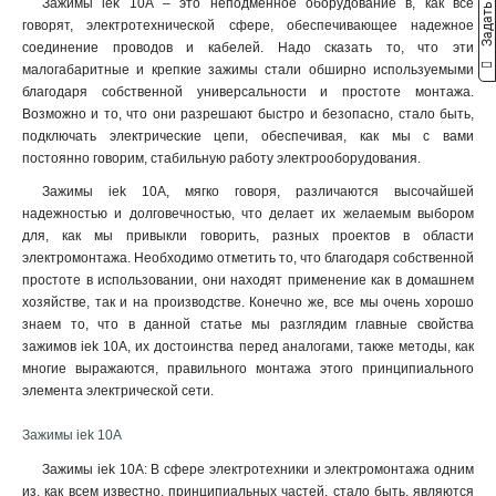
Задать вопрос
Зажимы iek 10А – это неподменное оборудование в, как все
6-14мм
1
говорят, электротехнической сфере, обеспечивающее надежное
12-18мм
1
соединение проводов и кабелей. Надо сказать то, что эти
22-30мм
1
малогабаритные и крепкие зажимы стали обширно используемыми
30-38мм
1
благодаря собственной универсальности и простоте монтажа.
Возможно и то, что они разрешают быстро и безопасно, стало быть,
70мм2
1
подключать электрические цепи, обеспечивая, как мы с вами
35мм2
3
постоянно говорим, стабильную работу электрооборудования.
16мм2
3
Зажимы iek 10А, мягко говоря, различаются высочайшей
10мм2
1
надежностью и долговечностью, что делает их желаемым выбором
6мм2
1
для, как мы привыкли говорить, разных проектов в области
4мм2
1
электромонтажа. Необходимо отметить то, что благодаря собственной
10-25мм2
3
простоте в использовании, они находят применение как в домашнем
6-16мм2
хозяйстве, так и на производстве. Конечно же, все мы очень хорошо
2
знаем то, что в данной статье мы разглядим главные свойства
70-120
2
зажимов iek 10А, их достоинства перед аналогами, также методы, как
16-35мм2
3
многие выражаются, правильного монтажа этого принципиального
35-70
2
элемента электрической сети.
15-16
2
3в-15/25
Зажимы iek 10А
2
3в-25
2
Зажимы iek 10А: В сфере электротехники и электромонтажа одним
2в-10
4
из, как всем известно, принципиальных частей, стало быть, являются