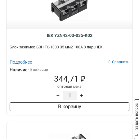
6-14мм
1
12-18мм
1
22-30мм
1
30-38мм
1
70мм2
1
IEK YZN42-03-035-K02
35мм2
3
16мм2
Блок зажимов БЗН ТС-1003 35 мм2 100A 3 пары IEK
3
10мм2
1
Подробнее
6мм2
Сравнить
1
4мм2
Наличие:
1
В наличии
344,71 ₽
10-25мм2
3
6-16мм2
2
оптовая цена
70-120
2
–
+
16-35мм2
3
Задать вопрос
В корзину
35-70
2
15-16
2
3в-15/25
2
3в-25
2
2в-10
4