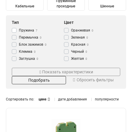
Пружинные
Кабельные
проходные
Шинные
Тип
Цвет
Пружина
Оранжевая
7
0
Перемычка
Зеленая
0
0
Блок зажимов
Красная
0
0
Клемма
Черный
0
0
Заглушка
Желтая
0
0
Зажим
Синяя
Тип зажима
Кол-во пар
0
0
Показать характеристики
Серый
0
Промежуточный
6
0
5
Сбросить фильтры
Подобрать
Ответвительный
12
6
13
Анкерный
10
2
11
Кабельный
3
8
10
Сортировать по:
цене
дате добавления
популярности
Терминал
4
8
11
Шинный
Сечение
Номин ток In
8
Винтовой
10
300
10А
2
1
Наборный
22
200
100А
2
1
150
60А