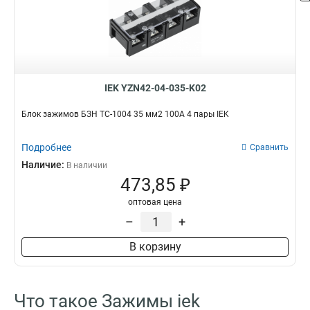
2в-6
4
2в-15/25
7
2в-25
7
2в-15
7
2в-4
9
IEK YZN42-04-035-K02
Блок зажимов БЗН ТС-1004 35 мм2 100A 4 пары IEK
Подробнее
Сравнить
Наличие:
В наличии
473,85 ₽
оптовая цена
–
+
В корзину
Что такое Зажимы iek