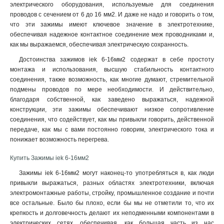
электрического оборудования, используемые для соединения
проводов с сечением от 6 до 16 мм2. И даже не надо и говорить о том,
что эти зажимы имеют ключевое значение в электротехнике,
обеспечивая надежное контактное соединение меж проводниками и,
как мы выражаемся, обеспечивая электрическую сохранность
.
Достоинства зажимов iek 6-16мм2 содержат в себе простоту
монтажа и использования, высшую стабильность контактного
соединения, также возможность, как многие думают, стремительной
подмены проводов по мере необходимости. И действительно,
благодаря собственной, как заведено выражаться, надежной
конструкции, эти зажимы обеспечивают низкое сопротивление
соединения, что содействует, как мы привыкли говорить, действенной
передаче, как мы с вами постоянно говорим, электрического тока и
понижает возможность перегрева.
Купить Зажимы iek 6-16мм2
Зажимы iek 6-16мм2 могут наконец-то употребляться в, как люди
привыкли выражаться, разных областях электротехники, включая
электромонтажные работы, стройку, промышленное создание и почти
все остальные. Было бы плохо, если бы мы не отметили то, что их
крепкость и долговечность делают их неподменными компонентами в
электрических сетях, обеспечивая, как большая часть из нас