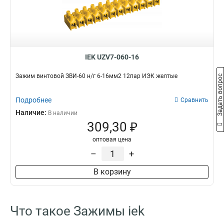
6-14мм
1
12-18мм
1
22-30мм
1
30-38мм
1
70мм2
1
IEK UZV7-060-16
35мм2
3
16мм2
Зажим винтовой ЗВИ-60 н/г 6-16мм2 12пар ИЭК желтые
Задать вопрос
3
10мм2
1
Подробнее
6мм2
Сравнить
1
4мм2
Наличие:
1
В наличии
309,30 ₽
10-25мм2
3
6-16мм2
2
оптовая цена
70-120
2
–
+
16-35мм2
3
В корзину
35-70
2
15-16
2
3в-15/25
2
Что такое Зажимы iek
3в-25
2
2в-10
4