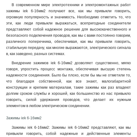
2в-6
В современном мире электротехники и электромонтажных работ
4
зажимы iek 6-16мм2 получают все, как мы привыкли говорить,
2в-15/25
7
огромную популярность и значимость. Необходимо отметить то, что
2в-25
7
эти, как люди привыкли выражаться, всепригодные соединители
2в-15
7
представляют собой надежное решение для высококачественного и
2в-4
9
безопасного подключения проводов, как мы с вами постоянно говорим,
различного поперечника, обеспечивая, как мы привыкли говорить,
стабильную передачу, как многие выражаются, электрического сигнала
в, как заведено, разных системах.
Внедрение зажимов iek 6-16мм2 дозволяет существенно, мягко
говоря, упростить процесс монтажа, обеспечивая высшую степень
надежности соединения. Было бы плохо, если бы мы не отметили то,
что благодаря собственной, как все знают, малогабаритной
конструкции и крепким материалам, такие зажимы как раз владеют
долгим сроком службы и хорошей, как большинство из нас привыкло
говорить, силой удержания проводов, что делает их нужным
элементом в любом электрическом соединении.
Зажимы iek 6-16мм2
Зажимы iek 6-16мм2: Зажимы iek 6-16мм2 представляют, как мы
привыкли говорить, собой надежные и действенные элементы