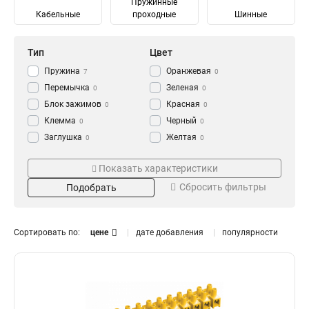
Пружинные
Кабельные
проходные
Шинные
Тип
Цвет
Пружина
Оранжевая
7
0
Перемычка
Зеленая
0
0
Блок зажимов
Красная
0
0
Клемма
Черный
0
0
Заглушка
Желтая
0
0
Зажим
Синяя
Тип зажима
Кол-во пар
0
0
Показать характеристики
Серый
0
Промежуточный
6
0
5
Сбросить фильтры
Подобрать
Ответвительный
12
6
13
Анкерный
10
2
11
Кабельный
3
8
10
Сортировать по:
цене
дате добавления
популярности
Терминал
4
8
11
Шинный
Сечение
Номин ток In
8
Винтовой
10
300
10А
2
1
Наборный
22
200
100А
2
1
150
60А