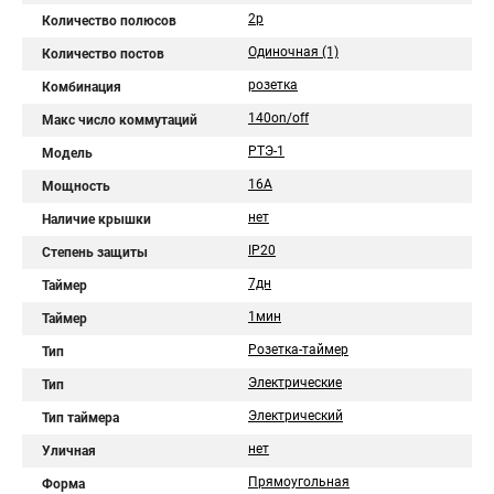
2p
Количество полюсов
Одиночная (1)
Количество постов
розетка
Комбинация
140on/off
Макс число коммутаций
РТЭ-1
Модель
16А
Мощность
нет
Наличие крышки
IP20
Степень защиты
7дн
Таймер
1мин
Таймер
Розетка-таймер
Тип
Электрические
Тип
Электрический
Тип таймера
нет
Уличная
Прямоугольная
Форма