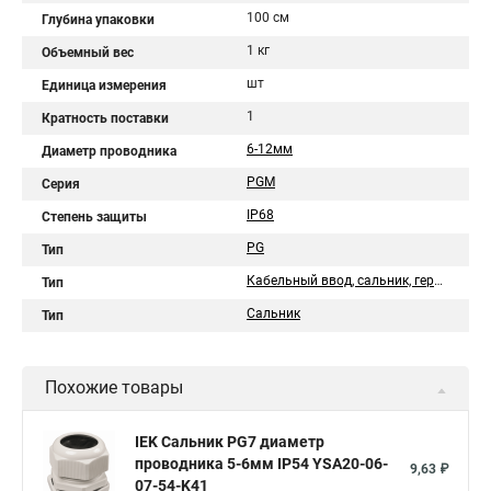
100 см
Глубина упаковки
1 кг
Объемный вес
шт
Единица измерения
1
Кратность поставки
6-12мм
Диаметр проводника
PGM
Серия
IP68
Степень защиты
PG
Тип
Кабельный ввод, сальник, гермоввод
Тип
Сальник
Тип
Похожие товары
IEK Сальник PG7 диаметр
проводника 5-6мм IP54 YSA20-06-
9,63 ₽
07-54-K41