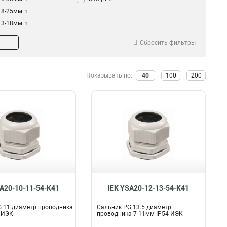
18-25мм
1
13-18мм
1
10-14мм
1
Сбросить фильтры
6-12мм
1
5-10мм
1
4-8мм
1
Показывать по:
40
100
200
3-6мм
1
36-44мм
1
30-40мм
1
24-32мм
1
18-24мм
1
15-18мм
1
9-13мм
1
7-11мм
1
7-9мм
1
SA20-10-11-54-K41
IEK YSA20-12-13-54-K41
6-7мм
1
5-6мм
1
 11 диаметр проводника
Сальник PG 13.5 диаметр
 ИЭК
проводника 7-11мм IP54 ИЭК