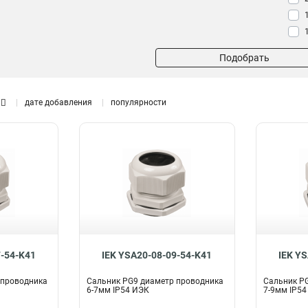
Подобрать
дате добавления
популярности
7-54-K41
IEK YSA20-08-09-54-K41
IEK Y
 проводника
Сальник PG9 диаметр проводника
Сальник PG
6-7мм IP54 ИЭК
7-9мм IP54