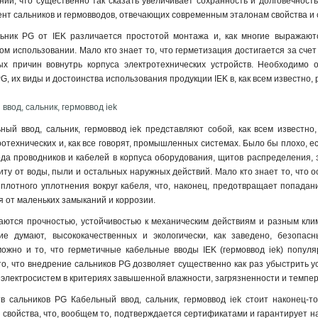
ий, что существенно так сказать увеличивает сохранность и долговечност
нт сальников и гермовводов, отвечающих современным эталонам свойства и
ьник PG от IEK различается простотой монтажа и, как многие выражаю
 использовании. Мало кто знает то, что герметизация достигается за счет
х причин вовнутрь корпуса электротехнических устройств. Необходимо 
G, их виды и достоинства использования продукции IEK в, как всем известно,
вод, сальник, гермоввод iek
ный ввод, сальник, гермоввод iek представляют собой, как всем известн
ротехнических и, как все говорят, промышленных системах. Было бы плохо, е
ода проводников и кабелей в корпуса оборудования, щитов распределения, э
иту от воды, пыли и остальных наружных действий. Мало кто знает то, что 
 плотного уплотнения вокруг кабеля, что, наконец, предотвращает попадан
 от маленьких замыканий и коррозии.
ются прочностью, устойчивостью к механическим действиям и разным клим
гие думают, высококачественных и экологически, как заведено, безопа
можно и то, что герметичные кабельные вводы IEK (гермоввод iek) популя
о, что внедрение сальников PG дозволяет существенно как раз убыстрить ус
электросистем в критериях завышенной влажности, загрязненности и темпе
в сальников PG Кабельный ввод, сальник, гермоввод iek стоит наконец-т
 свойства, что, вообщем то, подтверждается сертификатами и гарантирует на