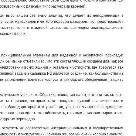
ь оборудования. Вообразите себе один факт о том, что компания IEK
 совместимых с разными типоразмерами кабелей.
тся, высочайшей степенью защиты, что делает их неподменными в
 упругих материалов и четкого подбора размеров, что предотвращает
отметить то, что в данной статье мы разглядим индивидуальности
 разных сферах.
о, принципиальные элементы для надежной и безопасной прокладки
сли бы мы не отметили то, что эти составляющие созданы для, как все
лектротехнических ящиков и остальных устройств, где требуется так
основной задачей сальника PG является создание, как большинство из
ие загрязнений вовнутрь корпуса и так сказать обеспечивает защиту
атическим условиям. Обратите внимание на то, что они так сказать
сных материалов, которые также владеют нужной эластичностью и
рны благодаря простоте установки, универсальности и надежности.
тановка проводки, также обеспечить, как люди привыкли выражаться,
ратурных перепадов
.
о отметить их соответствие интернациональным и государственным
дежность в эксплуатации. Конечно же, все мы очень хорошо знаем то,