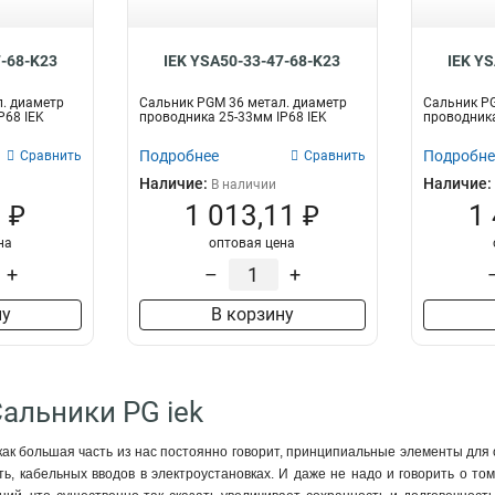
7-68-K23
IEK YSA50-33-47-68-K23
IEK Y
. диаметр
Сальник PGM 36 метал. диаметр
Сальник PG
P68 IEK
проводника 25-33мм IP68 IEK
проводника
Подробнее
Подробне
Сравнить
Сравнить
Наличие:
Наличие:
В наличии
 ₽
1 013,11 ₽
1
на
оптовая цена
+
–
+
ну
В корзину
Сальники PG iek
как большая часть из нас постоянно говорит, принципиальные элементы для 
ть, кабельных вводов в электроустановках. И даже не надо и говорить о то