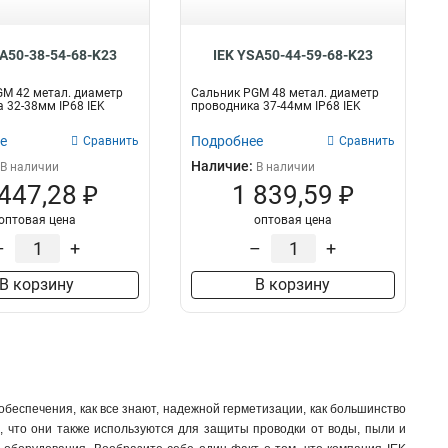
SA50-38-54-68-K23
IEK YSA50-44-59-68-K23
M 42 метал. диаметр
Сальник PGM 48 метал. диаметр
 32-38мм IP68 IEK
проводника 37-44мм IP68 IEK
е
Подробнее
Сравнить
Сравнить
Наличие:
В наличии
В наличии
 447,28 ₽
1 839,59 ₽
оптовая цена
оптовая цена
–
+
–
+
В корзину
В корзину
обеспечения, как все знают, надежной герметизации, как большинство
м, что они также используются для защиты проводки от воды, пыли и