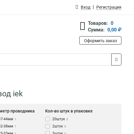
Вход
Регистрация
Товаров:
0
Сумма:
0,00 ₽
Оформить заказ
од iek
метр проводника
Кол-во штук в упаковке
37-44мм
20штук
1
0
32-38мм
2штук
1
0
25-33мм
3штук
1
0