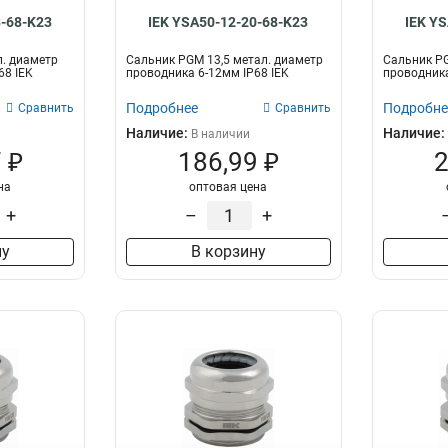
8-68-K23
IEK YSA50-12-20-68-K23
IEK Y
. диаметр
Сальник PGM 13,5 метал. диаметр
Сальник PG
68 IEK
проводника 6-12мм IP68 IEK
проводника
Подробнее
Подробне
Сравнить
Сравнить
Наличие:
Наличие:
В наличии
 ₽
186,99 ₽
2
на
оптовая цена
+
–
+
ну
В корзину