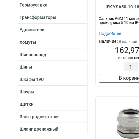
Термоусадка
IEK YSA50-10-1
Трансформаторы
Сальник PGM 11 метал
проводника 5-10мм IP
Удлинители
Подробнее
Наличие:
В наличии
Хомуты
162,97
Шинопровод
оптовая це
–
Шины
В корзи
Шкафы 19U
Шнуры
Щитки
Электродвигатели
Шланг дренажный