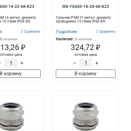
SA50-14-22-68-K23
IEK YSA50-18-28-68-K23
M 16 метал. диаметр
Сальник PGM 21 метал. диаметр
 10-14мм IP68 IEK
проводника 13-18мм IP68 IEK
е
Подробнее
Сравнить
Сравнить
Наличие:
В наличии
В наличии
13,26 ₽
324,72 ₽
оптовая цена
оптовая цена
–
+
–
+
В корзину
В корзину