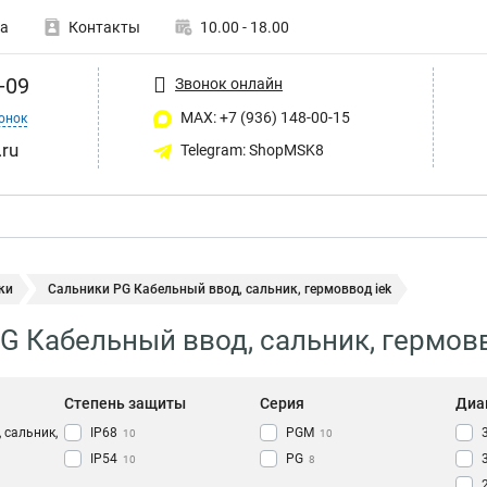
а
Контакты
10.00 - 18.00
-09
Звонок онлайн
MAX: +7 (936) 148-00-15
онок
ru
Telegram: ShopMSK8
ки
Сальники PG Кабельный ввод, сальник, гермоввод iek
G Кабельный ввод, сальник, гермовв
Степень защиты
Серия
Диа
 сальник,
IP68
PGM
10
10
IP54
PG
10
8