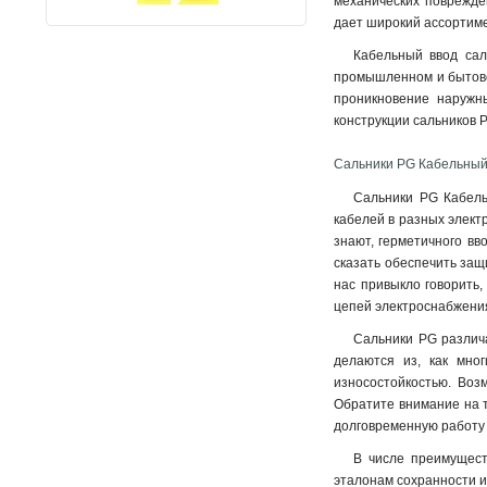
механических поврежден
дает широкий ассортиме
Кабельный ввод сал
промышленном и бытовом
проникновение наружны
конструкции сальников P
Сальники PG Кабельный в
Сальники PG Кабель
кабелей в разных элект
знают, герметичного вв
сказать обеспечить защ
нас привыкло говорить,
цепей электроснабжения
Сальники PG различа
делаются из, как мно
износостойкостью. Воз
Обратите внимание на т
долговременную работу 
В числе преимущест
эталонам сохранности и