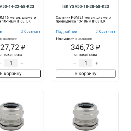
SA50-14-22-68-K23
IEK YSA50-18-28-68-K23
M 16 метал. диаметр
Сальник PGM 21 метал. диаметр
 10-14мм IP68 IEK
проводника 13-18мм IP68 IEK
е
Подробнее
Сравнить
Сравнить
Наличие:
В наличии
В наличии
27,72 ₽
346,73 ₽
оптовая цена
оптовая цена
–
+
–
+
В корзину
В корзину