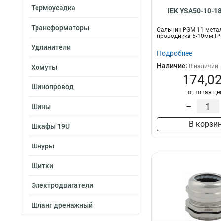
Термоусадка
IEK YSA50-10-1
Трансформаторы
Сальник PGM 11 метал
проводника 5-10мм IP
Удлинители
Подробнее
Наличие:
В наличии
Хомуты
174,02
Шинопровод
оптовая це
–
Шины
В корзи
Шкафы 19U
Шнуры
Щитки
Электродвигатели
Шланг дренажный