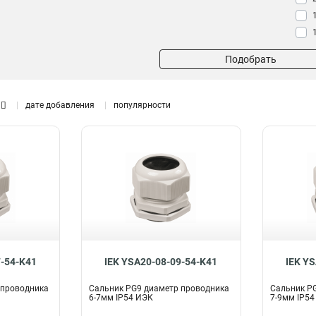
Подобрать
дате добавления
популярности
7-54-K41
IEK YSA20-08-09-54-K41
IEK Y
 проводника
Сальник PG9 диаметр проводника
Сальник PG
6-7мм IP54 ИЭК
7-9мм IP54