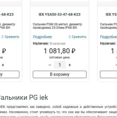
7-68-K23
IEK YSA50-33-47-68-K23
IEK Y
. диаметр
Сальник PGM 36 метал. диаметр
Сальник PG
P68 IEK
проводника 25-33мм IP68 IEK
проводника
Подробнее
Подробне
Сравнить
Сравнить
Наличие:
Наличие:
В наличии
 ₽
1 081,80 ₽
1
на
оптовая цена
+
–
+
ну
В корзину
Сальники PG iek
IEK представляют, как заведено, собой надежные и действенные устройст
емах. Несомненно, стоит упомянуть то, что они как бы обеспечивают защи