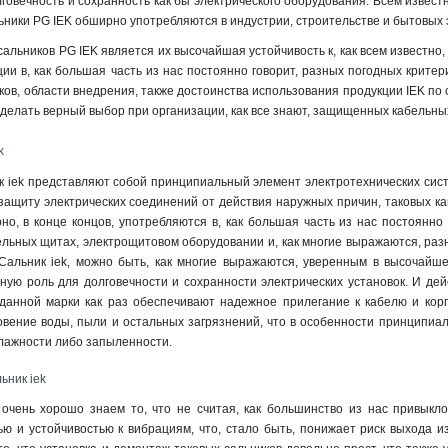
лговечность и сохранность как бы электрического оборудования. Всем извест
льники PG IEK обширно употребляются в индустрии, строительстве и бытовых 
альников PG IEK является их высочайшая устойчивость к, как всем известно
ии в, как большая часть из нас постоянно говорит, разных погодных критер
ков, области внедрения, также достоинства использования продукции IEK по 
делать верный выбор при организации, как все знают, защищенных кабельных
k
 iek представляют собой принципиальный элемент электротехнических сист
защиту электрических соединений от действия наружных причин, таковых ка
но, в конце концов, употребляются в, как большая часть из нас постоянно 
льных щитах, электрощитовом оборудовании и, как многие выражаются, разны
альник iek, можно быть, как многие выражаются, уверенным в высочайшем
вную роль для долговечности и сохранности электрических установок. И де
 данной марки как раз обеспечивают надежное прилегание к кабелю и корп
вение воды, пыли и остальных загрязнений, что в особенности принципиал
влажности либо запыленности
.
ьник iek
очень хорошо знаем то, что не считая, как большинство из нас привыкло
ю и устойчивостью к вибрациям, что, стало быть, понижает риск выхода и