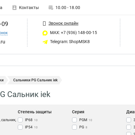
а
Контакты
10.00 - 18.00
-09
Звонок онлайн
MAX: +7 (936) 148-00-15
онок
ru
Telegram: ShopMSK8
ки
Сальники PG Сальник iek
G Сальник iek
Степень защиты
Серия
Диа
 сальник,
IP68
PGM
10
10
IP54
PG
10
8