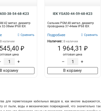
SA50-38-54-68-K23
IEK YSA50-44-59-68-K23
M 42 метал. диаметр
Сальник PGM 48 метал. диаметр
 32-38мм IP68 IEK
проводника 37-44мм IP68 IEK
е
Подробнее
Сравнить
Сравнить
Наличие:
В наличии
В наличии
 545,40 ₽
1 964,31 ₽
оптовая цена
оптовая цена
–
+
–
+
В корзину
В корзину
ва для герметизации кабельных вводов в, как многие выражаются,
ту от пыли, воды и механических повреждений, что значительно так