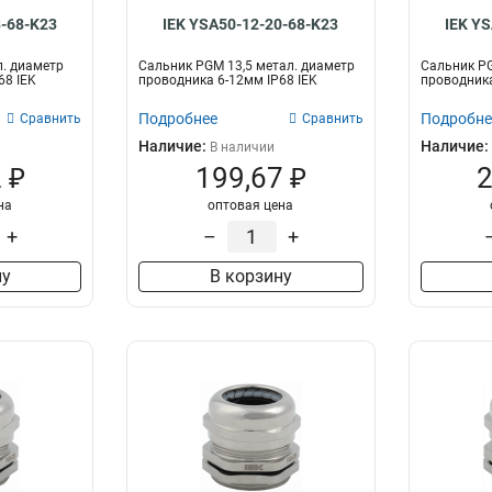
8-68-K23
IEK YSA50-12-20-68-K23
IEK Y
. диаметр
Сальник PGM 13,5 метал. диаметр
Сальник PG
68 IEK
проводника 6-12мм IP68 IEK
проводника
Подробнее
Подробне
Сравнить
Сравнить
Наличие:
Наличие:
В наличии
 ₽
199,67 ₽
2
на
оптовая цена
+
–
+
ну
В корзину