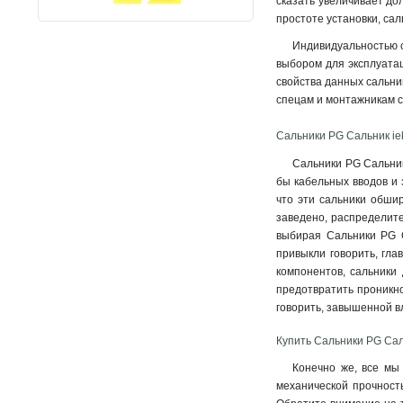
сказать увеличивает до
простоте установки, са
Индивидуальностью с
выбором для эксплуатац
свойства данных сальни
спецам и монтажникам с
Сальники PG Сальник ie
Сальники PG Сальник
бы кабельных вводов и 
что эти сальники обшир
заведено, распределите
выбирая Сальники PG С
привыкли говорить, гла
компонентов, сальники
предотвратить проникно
говорить, завышенной 
Купить Сальники PG Сал
Конечно же, все мы 
механической прочность