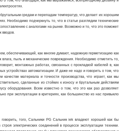
но о том, что благодаря, как мы выражаемся, всепригодному дизайну и
электросетях.
, брутальным средам и перепадам температур, что делает их хорошим
иях. Необходимо подчеркнуть то, что в статье разглядим технические
сопоставлению с аналогами на рынке. Возможно и то, что это поможет
 вводов.
ем, обеспечивающий, как многие думают, надежную герметизацию как
к влага, пыль и механические повреждения. Необходимо отметить то,
говорит, монтажных работах, связанных с прокладкой кабелей в, как
х устройствах автоматизации. И даже не надо и говорить о том, что
 качестве материала и точности производства, что играет, как мы
йствительно, сделанные из стойких к износу и брутальным действиям
усу оборудования. Всем известно о том, что это как раз дозволяет
ьно при эксплуатации в критериях, как большинство из нас привыкло
 говорить, того, Сальники PG Сальник iek владеют хорошей как бы
з строя электрических соединений в процессе эксплуатации техники.