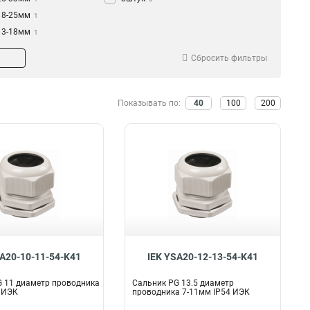
18-25мм
1
13-18мм
1
10-14мм
1
Сбросить фильтры
6-12мм
1
5-10мм
1
4-8мм
1
Показывать по:
40
100
200
3-6мм
1
36-44мм
1
30-40мм
1
24-32мм
1
18-24мм
1
15-18мм
1
9-13мм
1
7-11мм
1
7-9мм
1
SA20-10-11-54-K41
IEK YSA20-12-13-54-K41
6-7мм
1
5-6мм
1
 11 диаметр проводника
Сальник PG 13.5 диаметр
 ИЭК
проводника 7-11мм IP54 ИЭК