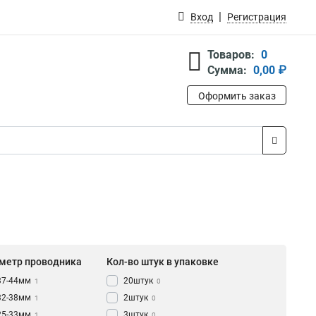
Вход
Регистрация
Товаров:
0
Сумма:
0,00 ₽
Оформить заказ
метр проводника
Кол-во штук в упаковке
37-44мм
20штук
1
0
32-38мм
2штук
1
0
25-33мм
3штук
1
0