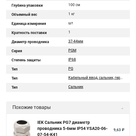
100 см
Глубина упаковки
1 кг
Объемный вес
шт
Единица измерения
1
Кратность поставки
37-44мм
Диаметр проводника
PGM
Серия
IP68
Степень защиты
PG
Тип
Кабельный ввод, сальник, гермоввод
Тип
Сальник
Тип
Похожие товары
IEK Сальник PG7 диаметр
проводника 5-6мм IP54 YSA20-06-
9,63 ₽
07-54-K41