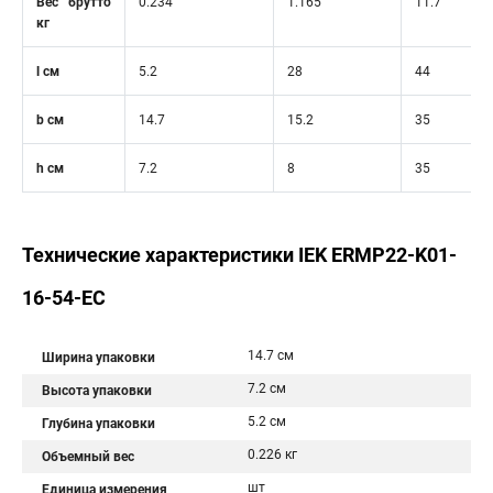
Вес брутто
0.234
1.165
11.7
кг
l см
5.2
28
44
b см
14.7
15.2
35
h см
7.2
8
35
Технические характеристики IEK ERMP22-K01-
16-54-EC
14.7 см
Ширина упаковки
7.2 см
Высота упаковки
5.2 см
Глубина упаковки
0.226 кг
Объемный вес
шт
Единица измерения