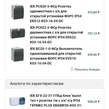
IEK РСб20-3-ФСр Розетка
одноместная с з/к для
373,84 ₽
открытой установки ФОРС IP54
ERS12-K03-16-54-DC
IEK РСб22-3-ФСр Розетка
двухместная с з/к для открытой
737,13 ₽
установки ФОРС IP54 ERS22-
K03-16-54-DC
IEK ВС20-1-0-ФСр Выключатель
одноклавишный для открытой
335,06 ₽
установки ФОРС IP54 EVS10-
K03-10-54-DC
Показать больше
Аналоги по характеристикам
IEK БГб-22-31-ГПБд блок "выкл
1кл + розетка 1м с з/к" о/у IP54
558,34 ₽
ГЕРМЕС PLUS EBGMP20-K03-31-