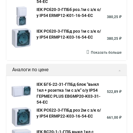
54-EC
IEK РСб20-3-ГПБб роз.1м с з/к о/
у IP54 ERMP12-K01-16-54-EC
380,25 ₽
IEK РСб20-3-ГПБд роз 1м с з/к о/
у IP54 ERMP12-K03-16-54-EC
380,25 ₽
Показать больше
Аналоги по цене
IEK БГб-22-31-ГПБд блок "выкл
1кл + розетка 1м с з/к" о/у IP54
522,89 ₽
ГЕРМЕС PLUS EBGMP20-K03-31-
54-EC
IEK РСб22-3-ГПБд роз 2м с з/к о/
у IP54 ERMP22-K03-16-54-EC
661,00 ₽
IEK ВС20-1-1-ГПБ выкл 1кл с