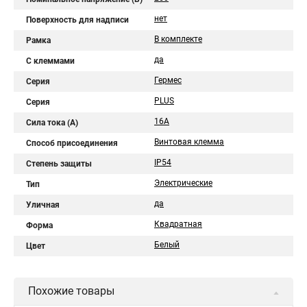
нет
Поверхность для надписи
В комплекте
Рамка
да
С клеммами
Гермес
Серия
PLUS
Серия
16А
Сила тока (A)
Винтовая клемма
Способ присоединения
IP54
Степень защиты
Электрические
Тип
да
Уличная
Квадратная
Форма
Белый
Цвет
Похожие товары