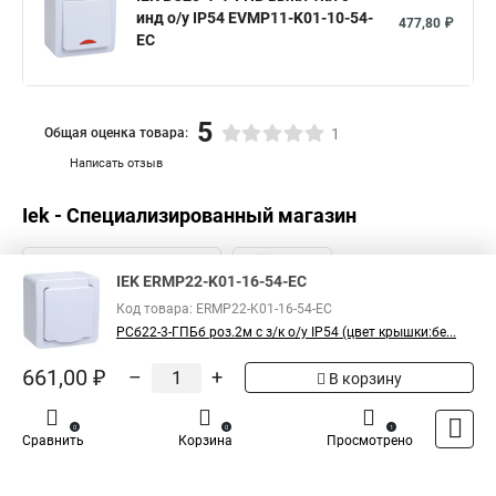
инд о/у IP54 EVMP11-K01-10-54-
477,80 ₽
EC
5
Общая оценка товара:
1
Написать отзыв
Iek - Специализированный магазин
IEK ERMP22-K01-16-54-EC
Код товара: ERMP22-K01-16-54-EC
РСб22-3-ГПБб роз.2м с з/к о/у IP54 (цвет крышки:бе...
661,00 ₽
–
+
В корзину
0
0
1
Сравнить
Корзина
Просмотрено
Каталог
Оплата
Доставка
Контакты
Войти