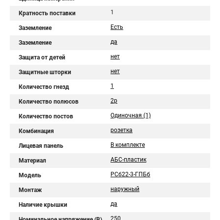
1
Кратность поставки
Есть
Заземление
да
Заземление
нет
Защита от детей
нет
Защитные шторки
1
Количество гнезд
2p
Количество полюсов
Одиночная (1)
Количество постов
розетка
Комбинация
В комплекте
Лицевая панель
АБС-пластик
Материал
РСб22-3-ГПБб
Модель
наружный
Монтаж
да
Наличие крышки
250
Номинальное напряжение (В)