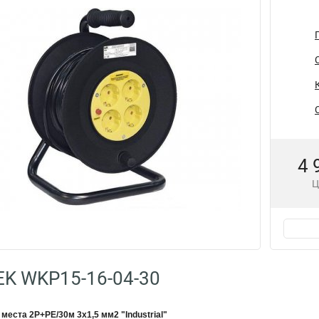
4 
Ц
EK WKP15-16-04-30
4 места 2Р+PЕ/30м 3х1,5 мм2 "Industrial"