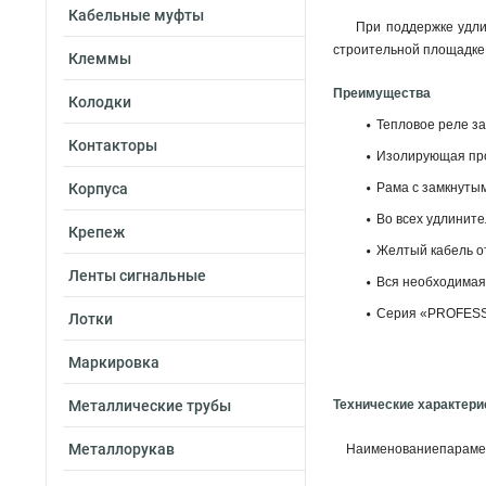
Кабельные муфты
При поддержке удли
строительной площадке, 
Клеммы
Преимущества
Колодки
Тепловое реле з
Контакторы
Изолирующая про
Корпуса
Рама с замкнутым
Во всех удлините
Крепеж
Желтый кабель о
Ленты сигнальные
Вся необходимая 
Серия «PROFESSI
Лотки
Маркировка
Металлические трубы
Технические характери
Металлорукав
Наименованиепараме