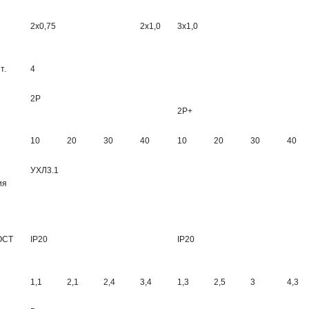
2х0,75
2х1,0
3х1,0
т.
4
2Р
2Р+
10
20
30
40
10
20
30
40
УХЛ3.1
ия
ОСТ
IP20
IP20
1,1
2,1
2,4
3,4
1,3
2,5
3
4,3