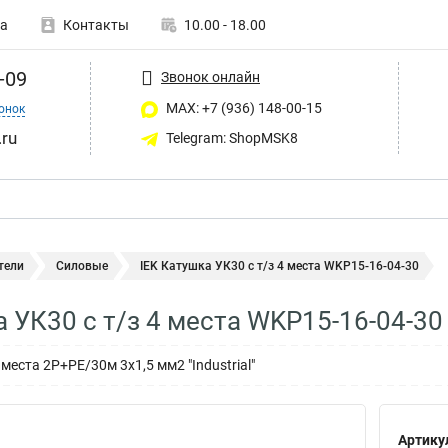
а
Контакты
10.00 - 18.00
-09
Звонок онлайн
MAX: +7 (936) 148-00-15
онок
ru
Telegram: ShopMSK8
тели
Силовые
IEK Катушка УК30 с т/з 4 места WKP15-16-04-30
а УК30 с т/з 4 места WKP15-16-04-30
места 2Р+PЕ/30м 3х1,5 мм2 "Industrial"
Артику