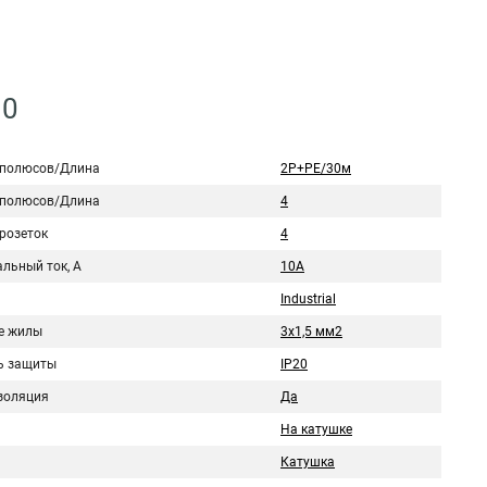
30
 полюсов/Длина
2Р+PЕ/30м
 полюсов/Длина
4
розеток
4
льный ток, А
10A
Industrial
е жилы
3х1,5 мм2
ь защиты
IP20
золяция
Да
На катушке
Катушка