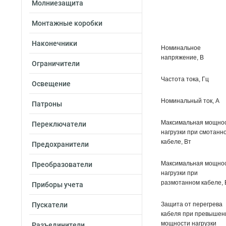
Молниезащита
Монтажные коробки
Наконечники
Номинальное
напряжение, В
Ограничители
Частота тока, Гц
Освещение
Номинальный ток, А
Патроны
Максимальная мощно
Переключатели
нагрузки при смотанн
кабеле, Вт
Предохранители
Максимальная мощно
Преобразователи
нагрузки при
размотанном кабеле, 
Приборы учета
Пускатели
Защита от перегрева
кабеля при превышен
мощности нагрузки
Разъединители