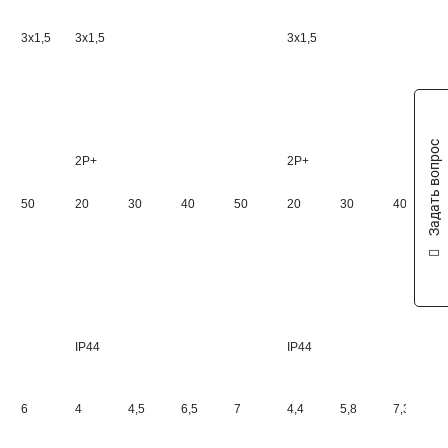
3х1,5
3х1,5
3х1,5
Задать вопрос
2Р+
2Р+
50
20
30
40
50
20
30
40
IP44
IP44
6
4
4,5
6,5
7
4,4
5,8
7,3