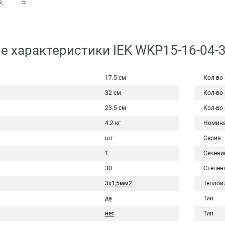
е,
5
е характеристики IEK WKP15-16-04-
17.5 см
Кол-во
32 см
Кол-во
23.5 см
Кол-во 
4.2 кг
Номина
шт
Серия
1
Сечени
30
Степен
3х1,5мм2
Теплои
да
Тип
нет
Тип