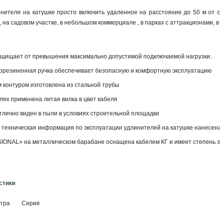
нителя на катушке просто включить удаленное на расстояние до 50 м от 
на садовом участке, в небольшом коммерциале , в парках с аттракционами, в
ащищает от превышения максимально допустимой подключаемой нагрузки.
резиненная ручка обеспечивает безопасную и комфортную эксплуатацию
 контуром изготовлена из стальной трубы
лях применена литая вилка в цвет кабеля
тлично виден в пыли в условиях строительной площадки
техническая информация по эксплуатации удлинителей на катушке нанесена 
ONAL» на металлическом барабане оснащена кабелем КГ и имеет степень 
стики
тра
Серия