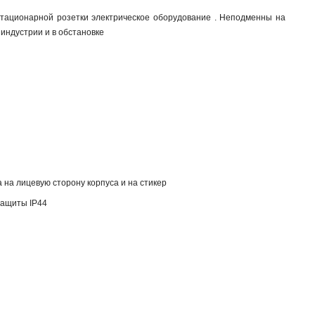
стационарной розетки электрическое оборудование . Неподменны на
 индустрии и в обстановке
на лицевую сторону корпуса и на стикер
защиты IP44