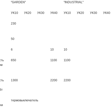
"GARDEN"
"INDUSTRIAL"
УК10
УК20
УК30
УК40
УК10
УК20
УК30
УК40
230
50
6
10
10
сть
650
1100
1100
ом
сть
1300
2200
2200
Вт
термовыключатель
ии