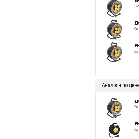
IE
Ка
IE
Ка
IE
Ка
Аналоги по цен
IE
Ка
IE
Кат