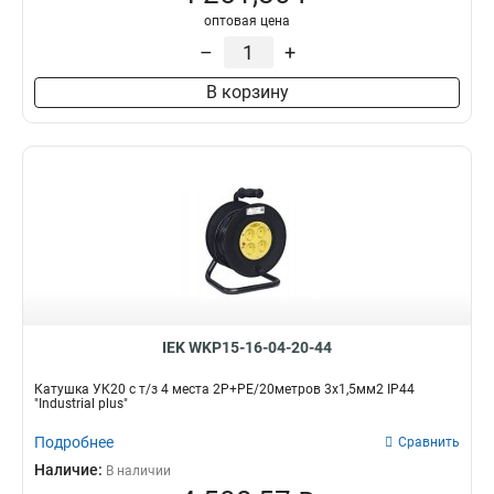
2Р+PЕ/50м
3
оптовая цена
2Р+PЕ/20м
3
–
+
2Р+PЕ/40м
4
В корзину
2Р+PЕ/30м
4
1
7
4
25
IEK WKP15-16-04-20-44
Катушка УК20 с т/з 4 места 2Р+PЕ/20метров 3х1,5мм2 IP44
"Industrial plus"
Подробнее
Сравнить
Наличие:
В наличии