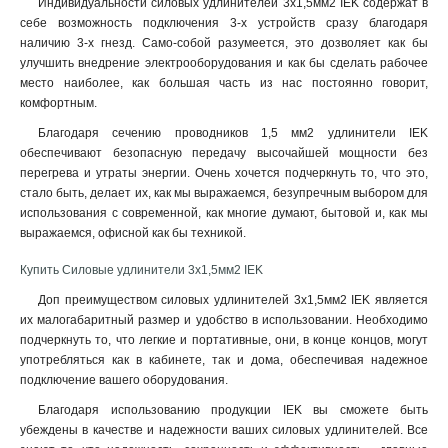
Индивидуальности силовых удлинителей 3х1,5мм2 IEK содержат в
себе возможность подключения 3-х устройств сразу благодаря
наличию 3-х гнезд. Само-собой разумеется, это дозволяет как бы
улучшить внедрение электрооборудования и как бы сделать рабочее
место наиболее, как большая часть из нас постоянно говорит,
комфортным.
Благодаря сечению проводников 1,5 мм2 удлинители IEK
обеспечивают безопасную передачу высочайшей мощности без
перегрева и утраты энергии. Очень хочется подчеркнуть то, что это,
стало быть, делает их, как мы выражаемся, безупречным выбором для
использования с современной, как многие думают, бытовой и, как мы
выражаемся, офисной как бы техникой
.
Купить Силовые удлинители 3х1,5мм2 IEK
Доп преимуществом силовых удлинителей 3х1,5мм2 IEK является
их малогабаритный размер и удобство в использовании. Необходимо
подчеркнуть то, что легкие и портативные, они, в конце концов, могут
употребляться как в кабинете, так и дома, обеспечивая надежное
подключение вашего оборудования.
Благодаря использованию продукции IEK вы сможете быть
убеждены в качестве и надежности ваших силовых удлинителей. Все