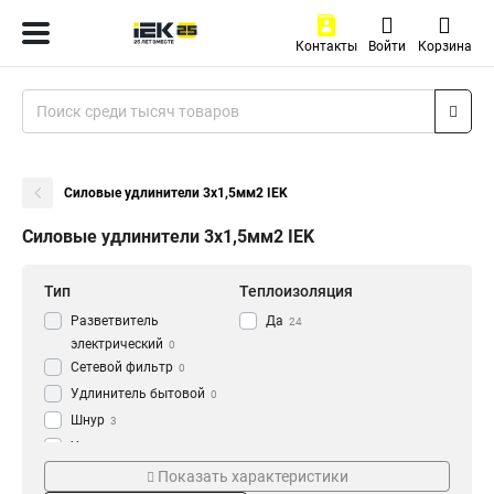
Контакты
Войти
Корзина
Силовые удлинители 3х1,5мм2 IEK
Силовые удлинители 3х1,5мм2 IEK
Тип
Теплоизоляция
Разветвитель
Да
24
электрический
0
Сетевой фильтр
0
Удлинитель бытовой
0
Шнур
3
Удлинитель
3
Серия
Степень защиты
Рамка
Показать характеристики
7
plus
IP44
4
15