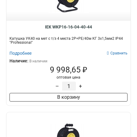
IEK WKP16-16-04-40-44
Катушка УК40 на мет с т/з 4 места 2Р+PЕ/40м КГ 3х1,5мм2 IP44
"Professional"
Подробнее
Сравнить
Наличие:
В наличии
9 998,65 ₽
оптовая цена
–
+
В корзину