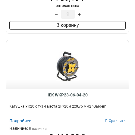
2Р+PЕ/50м
3
оптовая цена
2Р+PЕ/20м
3
–
+
2Р+PЕ/40м
4
В корзину
2Р+PЕ/30м
4
1
7
4
25
IEK WKP23-06-04-20
Катушка УК20 с т/з 4 места 2Р/20м 2х0,75 мм2 "Garden"
Подробнее
Сравнить
Наличие:
В наличии