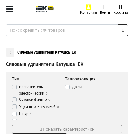
Контакты
Войти
Корзина
Силовые удлинители Катушка IEK
Силовые удлинители Катушка IEK
Тип
Теплоизоляция
Разветвитель
Да
24
электрический
0
Сетевой фильтр
0
Удлинитель бытовой
0
Шнур
3
Удлинитель
3
Серия
Степень защиты
Рамка
Показать характеристики
7
plus
IP44
4
15