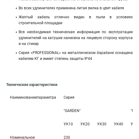
Во всех удлинителях применена литая вилка в цвет кабеля
Желтый кабель отлично виден в пыли в условиях
строительной площадки
Вся необходимая техническая информация по эксплуатации
удлинителей на катушке нанесена на лицевую сторону корпуса
и на стикер
Серия «PROFESSIONAL» на металлическом барабане оснащена
кабелем КГ и имеет степень защиты IP44
Технические характеристики
Наименованиепараметра
Серия
"GARDEN"
"IND
УК10
УК20
УК30
УК40
УК1
Номинальное
230