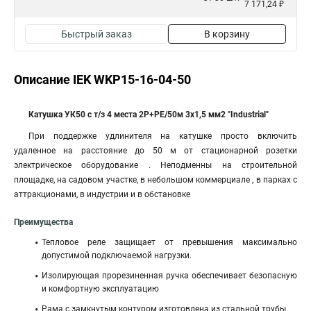
7 171,24 ₽
Быстрый заказ
В корзину
Описание IEK WKP15-16-04-50
Катушка УК50 с т/з 4 места 2Р+PЕ/50м 3х1,5 мм2 "Industrial"
При поддержке удлинителя на катушке просто включить
удаленное на расстояние до 50 м от стационарной розетки
электрическое оборудование . Неподменны на строительной
площадке, на садовом участке, в небольшом коммерциале , в парках с
аттракционами, в индустрии и в обстановке
Преимущества
Тепловое реле защищает от превышения максимально
допустимой подключаемой нагрузки.
Изолирующая прорезиненная ручка обеспечивает безопасную
и комфортную эксплуатацию
Рама с замкнутым контуром изготовлена из стальной трубы