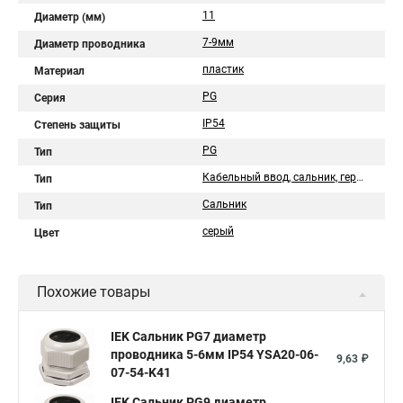
11
Диаметр (мм)
7-9мм
Диаметр проводника
пластик
Материал
PG
Серия
IP54
Степень защиты
PG
Тип
Кабельный ввод, сальник, гермоввод
Тип
Сальник
Тип
серый
Цвет
Похожие товары
IEK Сальник PG7 диаметр
проводника 5-6мм IP54 YSA20-06-
9,63 ₽
07-54-K41
IEK Сальник PG9 диаметр