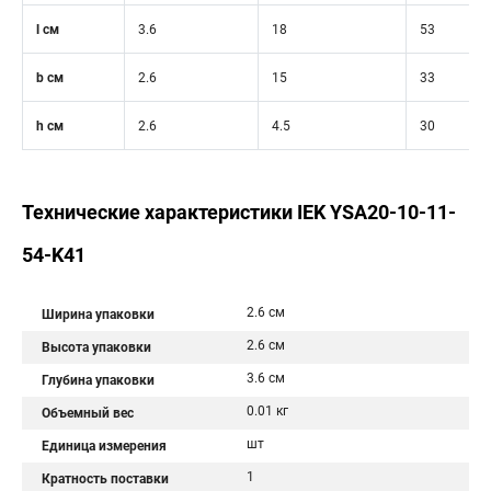
l см
3.6
18
53
b см
2.6
15
33
h см
2.6
4.5
30
Технические характеристики IEK YSA20-10-11-
54-K41
2.6 см
Ширина упаковки
2.6 см
Высота упаковки
3.6 см
Глубина упаковки
0.01 кг
Объемный вес
шт
Единица измерения
1
Кратность поставки