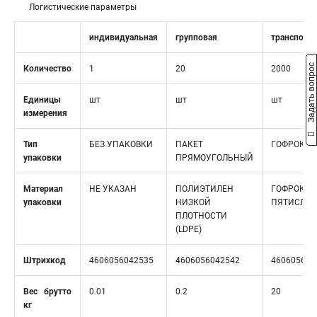
Логистические параметры
индивидуальная
групповая
транспорт
Задать вопрос
Количество
1
20
2000
Единицы
шт
шт
шт
измерения
Тип
БЕЗ УПАКОВКИ
ПАКЕТ
ГОФРОКОР
упаковки
ПРЯМОУГОЛЬНЫЙ
Материал
НЕ УКАЗАН
ПОЛИЭТИЛЕН
ГОФРОКАР
упаковки
НИЗКОЙ
ПЯТИСЛО
ПЛОТНОСТИ
(LDPE)
Штрихкод
4606056042535
4606056042542
460605604
Вес брутто
0.01
0.2
20
кг