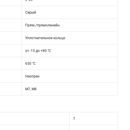
Серый
Прям./прямолинейн.
Уплотнительное кольцо
от -15 до +80 °C
650 °C
Неопрен
М7, М8
7