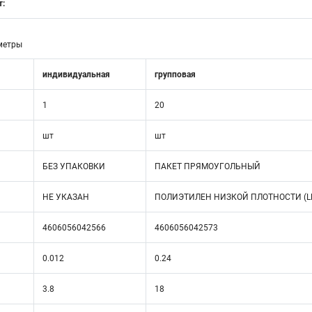
т:
метры
индивидуальная
групповая
1
20
шт
шт
БЕЗ УПАКОВКИ
ПАКЕТ ПРЯМОУГОЛЬНЫЙ
НЕ УКАЗАН
ПОЛИЭТИЛЕН НИЗКОЙ ПЛОТНОСТИ (L
4606056042566
4606056042573
0.012
0.24
3.8
18