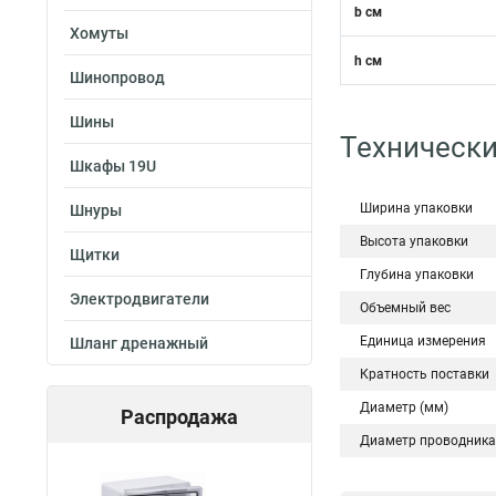
b см
Хомуты
h см
Шинопровод
Шины
Технически
Шкафы 19U
Ширина упаковки
Шнуры
Высота упаковки
Щитки
Глубина упаковки
Электродвигатели
Объемный вес
Единица измерения
Шланг дренажный
Кратность поставки
Диаметр (мм)
Распродажа
Диаметр проводника