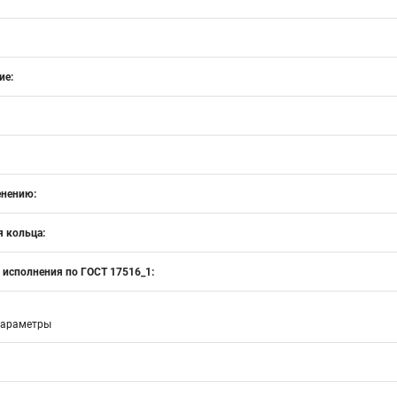
ие:
енению:
 кольца:
 исполнения по ГОСТ 17516_1:
параметры