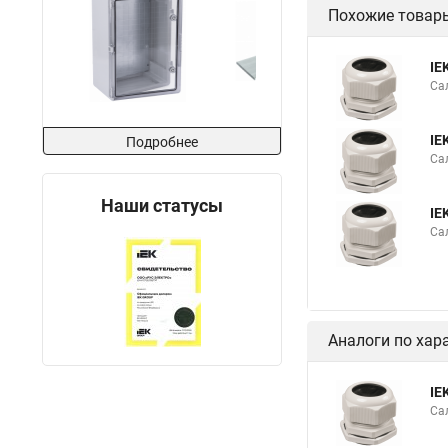
Похожие товар
IE
Са
IE
Подробнее
Са
Наши статусы
IE
Са
Аналоги по хар
IE
Са