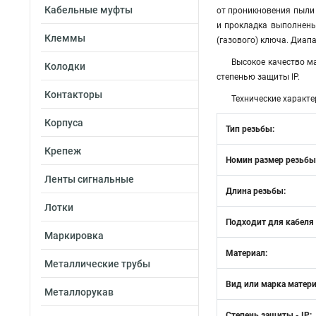
Кабельные муфты
от проникновения пыли и
и прокладка выполнены
Клеммы
(газового) ключа. Диапа
Высокое качество м
Колодки
степенью защиты IP.
Контакторы
Технические характе
Корпуса
Тип резьбы:
Крепеж
Номин размер резьбы
Ленты сигнальные
Длина резьбы:
Лотки
Подходит для кабеля
Маркировка
Материал:
Металлические трубы
Вид или марка матери
Металлорукав
Степень защиты - IP: