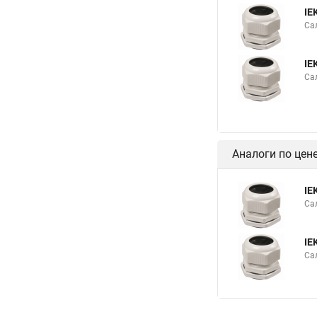
IE
Са
IE
Са
Аналоги по цен
IE
Са
IE
Са