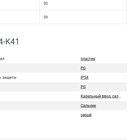
30
39
4-K41
ал
пластик
PG
ь защиты
IP54
PG
Кабельный ввод, сальник, гермоввод
Сальник
серый