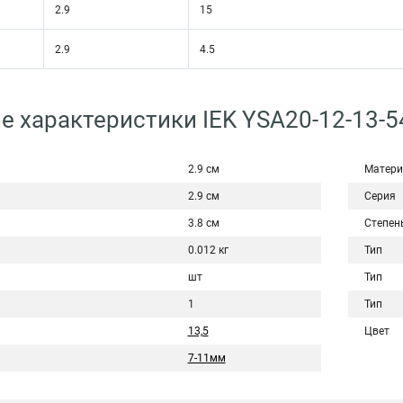
2.9
15
2.9
4.5
е характеристики IEK YSA20-12-13-5
2.9 см
Матери
2.9 см
Серия
3.8 см
Степен
0.012 кг
Тип
шт
Тип
1
Тип
13,5
Цвет
7-11мм