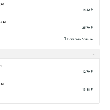
K41
14,82 ₽
-K41
25,79 ₽
Показать больше
41
12,79 ₽
K41
13,88 ₽