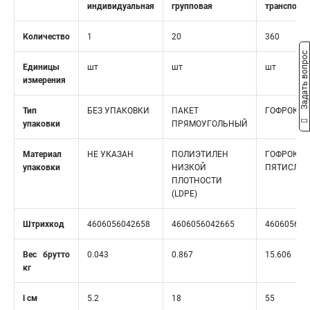
индивидуальная
групповая
транспорт
Количество
1
20
360
Задать вопрос
Единицы
шт
шт
шт
измерения
Тип
БЕЗ УПАКОВКИ
ПАКЕТ
ГОФРОКОР
упаковки
ПРЯМОУГОЛЬНЫЙ
Материал
НЕ УКАЗАН
ПОЛИЭТИЛЕН
ГОФРОКАР
упаковки
НИЗКОЙ
ПЯТИСЛО
ПЛОТНОСТИ
(LDPE)
Штрихкод
4606056042658
4606056042665
460605604
Вес брутто
0.043
0.867
15.606
кг
l см
5.2
18
55