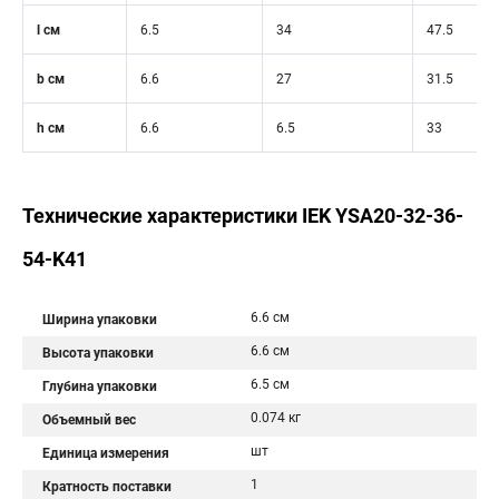
l см
6.5
34
47.5
b см
6.6
27
31.5
h см
6.6
6.5
33
Технические характеристики IEK YSA20-32-36-
54-K41
6.6 см
Ширина упаковки
6.6 см
Высота упаковки
6.5 см
Глубина упаковки
0.074 кг
Объемный вес
шт
Единица измерения
1
Кратность поставки