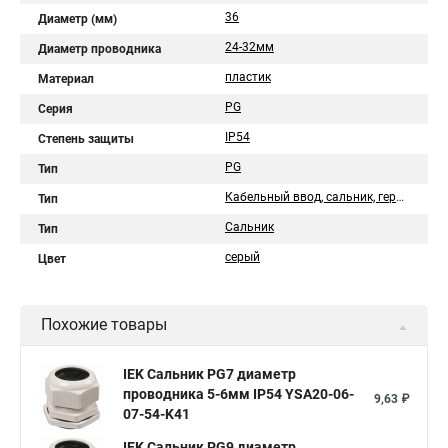
36
Диаметр (мм)
24-32мм
Диаметр проводника
пластик
Материал
PG
Серия
IP54
Степень защиты
PG
Тип
Кабельный ввод, сальник, гермоввод
Тип
Сальник
Тип
серый
Цвет
Похожие товары
IEK Сальник PG7 диаметр
проводника 5-6мм IP54 YSA20-06-
9,63 ₽
07-54-K41
IEK Сальник PG9 диаметр