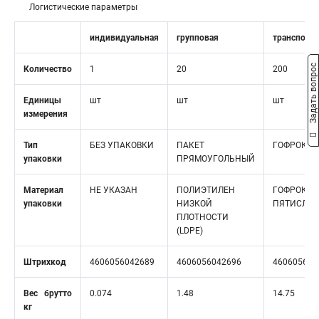
Логистические параметры
индивидуальная
групповая
транспорт
Задать вопрос
Количество
1
20
200
Единицы
шт
шт
шт
измерения
Тип
БЕЗ УПАКОВКИ
ПАКЕТ
ГОФРОКОР
упаковки
ПРЯМОУГОЛЬНЫЙ
Материал
НЕ УКАЗАН
ПОЛИЭТИЛЕН
ГОФРОКАР
упаковки
НИЗКОЙ
ПЯТИСЛО
ПЛОТНОСТИ
(LDPE)
Штрихкод
4606056042689
4606056042696
460605604
Вес брутто
0.074
1.48
14.75
кг