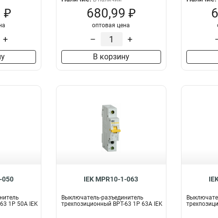
 ₽
680,99 ₽
6
на
оптовая цена
+
–
+
ну
В корзину
-050
IEK MPR10-1-063
IE
нитель
Выключатель-разъединитель
Выключате
63 1P 50А IEK
трехпозиционный ВРТ-63 1P 63А IEK
трехпозици