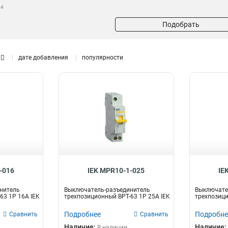
24
Подобрать
дате добавления
популярности
-016
IEK MPR10-1-025
IE
нитель
Выключатель-разъединитель
Выключате
63 1P 16А IEK
трехпозиционный ВРТ-63 1P 25А IEK
трехпозици
Подробнее
Подробне
Сравнить
Сравнить
Наличие:
Наличие:
В наличии