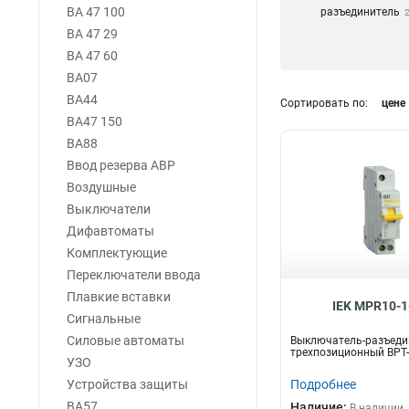
ВА 47 100
разъединитель
ВА 47 29
ВА 47 60
ВА07
ВА44
Сортировать по:
цене
ВА47 150
ВА88
Ввод резерва АВР
Воздушные
Выключатели
Дифавтоматы
Комплектующие
Переключатели ввода
Плавкие вставки
IEK MPR10-1
Сигнальные
Силовые автоматы
Выключатель-разъеди
трехпозиционный ВРТ-
УЗО
Устройства защиты
Подробнее
ВА57
Наличие:
В наличии