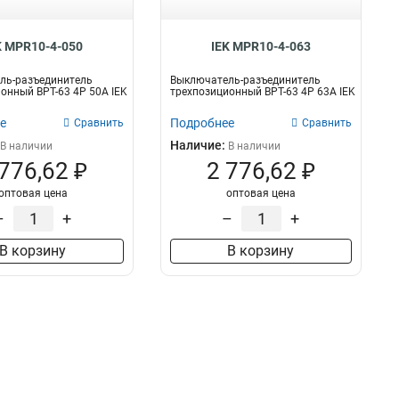
K MPR10-4-050
IEK MPR10-4-063
ль-разъединитель
Выключатель-разъединитель
онный ВРТ-63 4P 50А IEK
трехпозиционный ВРТ-63 4P 63А IEK
е
Подробнее
Сравнить
Сравнить
Наличие:
В наличии
В наличии
 776,62 ₽
2 776,62 ₽
оптовая цена
оптовая цена
–
+
–
+
В корзину
В корзину