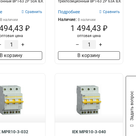
онный ВРТ-63 2P 50А IEK
трехпозиционный ВРТ-63 2P 63А IEK
е
Подробнее
Сравнить
Сравнить
Наличие:
В наличии
В наличии
 494,43 ₽
1 494,43 ₽
оптовая цена
оптовая цена
–
+
–
+
В корзину
В корзину
Задать вопрос
K MPR10-3-032
IEK MPR10-3-040