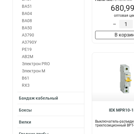
680,99
ВА51
ВА04
оптовая це
ВА08
–
ВА50
В корзи
А3790
А3790У
PE19
АВ2М
Электрон PRO
Электрон М
В61
RX3
Бандаж кабельный
Боксы
IEK MPR10-1
Выключатель-разъеди
Вилки
трехпозиционный ВРТ-