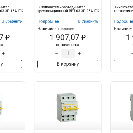
нитель
Выключатель-разъединитель
Выключате
63 3P 16А IEK
трехпозиционный ВРТ-63 3P 25А IEK
трехпозици
Подробнее
Подробне
Сравнить
Сравнить
Наличие:
Наличие:
В наличии
7 ₽
1 907,07 ₽
1
на
оптовая цена
+
–
+
ну
В корзину