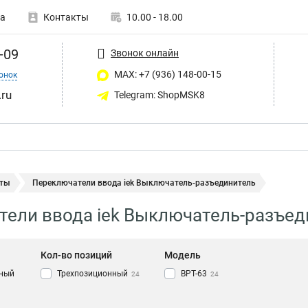
а
Контакты
10.00 - 18.00
-09
Звонок онлайн
MAX: +7 (936) 148-00-15
онок
ru
Telegram: ShopMSK8
ты
Переключатели ввода iek Выключатель-разъединитель
ели ввода iek Выключатель-разъед
Кол-во позиций
Модель
ный
Трехпозиционный
ВРТ-63
24
24