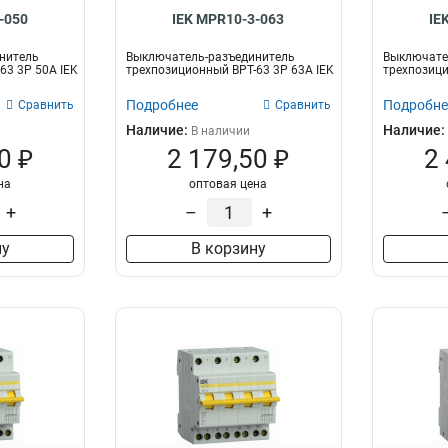
-050
IEK MPR10-3-063
IE
нитель
Выключатель-разъединитель
Выключате
63 3P 50А IEK
трехпозиционный ВРТ-63 3P 63А IEK
трехпозици
Подробнее
Подробне
Сравнить
Сравнить
Наличие:
Наличие:
В наличии
0 ₽
2 179,50 ₽
2
на
оптовая цена
+
–
+
ну
В корзину