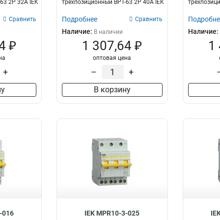
63 2P 32А IEK
трехпозиционный ВРТ-63 2P 40А IEK
трехпозици
Подробнее
Подробне
Сравнить
Сравнить
Наличие:
Наличие:
В наличии
4 ₽
1 307,64 ₽
1
на
оптовая цена
+
–
+
ну
В корзину
-016
IEK MPR10-3-025
IE