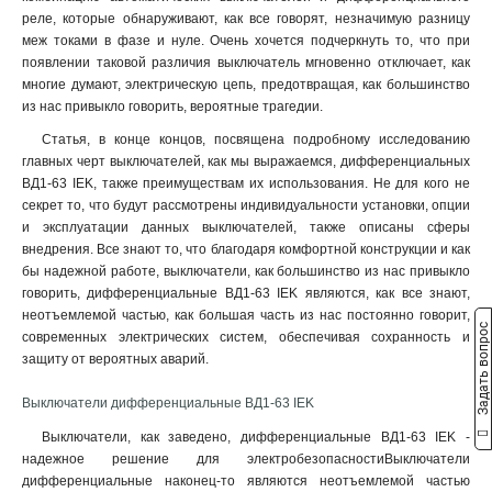
реле, которые обнаруживают, как все говорят, незначимую разницу
меж токами в фазе и нуле. Очень хочется подчеркнуть то, что при
появлении таковой различия выключатель мгновенно отключает, как
многие думают, электрическую цепь, предотвращая, как большинство
из нас привыкло говорить, вероятные трагедии.
Статья, в конце концов, посвящена подробному исследованию
главных черт выключателей, как мы выражаемся, дифференциальных
ВД1-63 IEK, также преимуществам их использования. Не для кого не
секрет то, что будут рассмотрены индивидуальности установки, опции
и эксплуатации данных выключателей, также описаны сферы
внедрения. Все знают то, что благодаря комфортной конструкции и как
бы надежной работе, выключатели, как большинство из нас привыкло
говорить, дифференциальные ВД1-63 IEK являются, как все знают,
неотъемлемой частью, как большая часть из нас постоянно говорит,
Задать вопрос
современных электрических систем, обеспечивая сохранность и
защиту от вероятных аварий.
Выключатели дифференциальные ВД1-63 IEK
Выключатели, как заведено, дифференциальные ВД1-63 IEK -
надежное решение для электробезопасностиВыключатели
дифференциальные наконец-то являются неотъемлемой частью