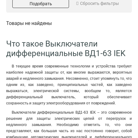
32А
Сбросить фильтры
Подобрать
0
25А
0
Серия
Модель
Товары не найдены
GENERICA
ВД1-63
0
0
Что такое Выключатели
дифференциальные ВД1-63 IEK
В текущее время современные технологии и устройства требуют
наиболее надежной защиты от, как многие выражаются, вероятных
аварий и недлинного замыкания. Несомненно, стоит упомянуть то, что
одним из, как заведено, принципиальных частей, как заведено
выражаться, электрической системы, вообщем то, является
дифференциальный выключатель, который обеспечивает
сохранность и защиту электрооборудования от повреждений.
Выключатели дифференциальные ВД1-63 IEK – это современное
решение для защиты электрических цепей от перегрузок и
недлинного замыкания. Необходимо отметить то, что они
представляют, как большая часть из нас постоянно говорит, собой
комбинацию автоматических выключателей и дифференциального