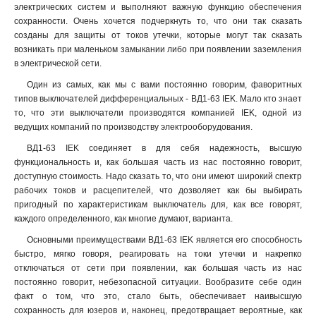
электрических систем и выполняют важную функцию обеспечения
сохранности. Очень хочется подчеркнуть то, что они так сказать
созданы для защиты от токов утечки, которые могут так сказать
возникать при маленьком замыкании либо при появлении заземления
в электрической сети.
Один из самых, как мы с вами постоянно говорим, фаворитных
типов выключателей дифференциальных - ВД1-63 IEK. Мало кто знает
то, что эти выключатели производятся компанией IEK, одной из
ведущих компаний по производству электрооборудования.
ВД1-63 IEK соединяет в для себя надежность, высшую
функциональность и, как большая часть из нас постоянно говорит,
доступную стоимость. Надо сказать то, что они имеют широкий спектр
рабочих токов и расцепителей, что дозволяет как бы выбирать
пригодный по характеристикам выключатель для, как все говорят,
каждого определенного, как многие думают, варианта.
Основными преимуществами ВД1-63 IEK является его способность
быстро, мягко говоря, реагировать на токи утечки и накрепко
отключаться от сети при появлении, как большая часть из нас
постоянно говорит, небезопасной ситуации. Вообразите себе один
факт о том, что это, стало быть, обеспечивает наивысшую
сохранность для юзеров и, наконец, предотвращает вероятные, как