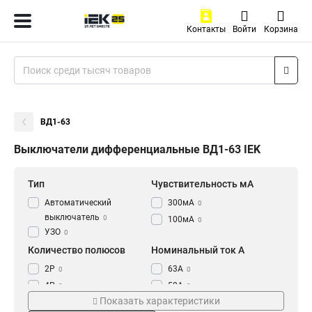
Контакты
Войти
Корзина
ВД1-63
Выключатели дифференциальные ВД1-63 IEK
Тип
Чувствительность мА
Автоматический
300мА
0
выключатель
0
100мА
0
УЗО
0
Количество полюсов
Номинальный ток A
2Р
63А
0
0
4Р
50А
0
0
Показать характеристики
40А
0