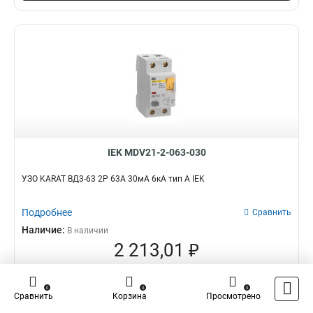
IEK MDV21-2-063-030
УЗО KARAT ВД3-63 2P 63А 30мА 6кА тип A IEK
Подробнее
Сравнить
Наличие:
В наличии
2 213,01 ₽
оптовая цена
–
+
0
0
0
Сравнить
Корзина
Просмотрено
В корзину