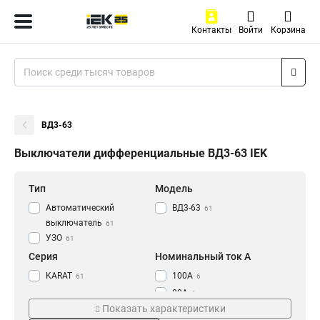
Контакты
Войти
Корзина
ВД3-63
Выключатели дифференциальные ВД3-63 IEK
Тип
Модель
Автоматический
ВД3-63
61
выключатель
61
УЗО
61
Серия
Номинальный ток A
KARAT
100А
61
6
80А
6
Показать характеристики
32А
6