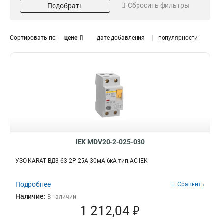
16А
Сбросить фильтры
Подобрать
6
40А
8
50А
Чувствительность мА
Тип тока утечки
9
Сортировать по:
цене
дате добавления
популярности
63А
10
10мА
AC
7
42
25А
10
300мА
A
10
19
100мА
17
30мА
27
Отключающая
Количество полюсов
способность
4P
30
6кА
61
2P
31
IEK MDV20-2-025-030
УЗО KARAT ВД3-63 2P 25А 30мА 6кА тип AC IEK
Подробнее
Сравнить
Наличие:
В наличии
1 212,04 ₽