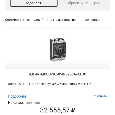
ВА66-35
Сбросить фильтры
Подобрать
0
ВА66-33
0
ВА66-31
0
Сортировать по:
цене
дате добавления
популярности
Отключающая
Номинальный ток A
способность
200А
5
25кА
6
160А
22
20кА
0
125А
27
35кА
24
100А
7
18кА
0
80А
7
63А
20
50А
8
40А
8
IEK AR-MCCB-3G-050-0250A-ATUC
32А
18
25А
ARMAT Авт. выкл. лит. корпус 3P G 50кА 250А ТМ рег. IEK
8
16А
2
250А
Подробнее
Сравнить
27
Наличие:
В наличии
32 555,57 ₽