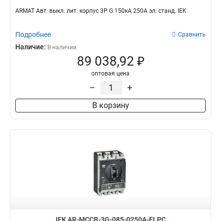
ARMAT Авт. выкл. лит. корпус 3P G 150кА 250А эл. станд. IEK
Подробнее
Сравнить
Наличие:
В наличии
89 038,92 ₽
оптовая цена
–
+
В корзину
IEK AR-MCCB-3G-085-0250A-ELPC