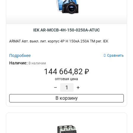
IEK AR-MCCB-4H-150-0250A-ATUC
ARMAT Авт. выкл. лит. корпус 4P H 150кА 250А ТМ рег. IEK
Подробнее
Сравнить
Наличие:
В наличии
144 664,82 ₽
оптовая цена
–
+
В корзину