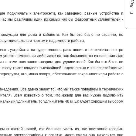
ие подключать к электросети, как заведено, разные устройства и
ейчас мы разглядим один из самых как бы фаворитных удлинителей -
продукции для дома и кабинета. Как бы это было не странно, но
огофункциональным чертам и надежности работы.
ючать устройства на существенное расстояние от источника электро
ом уголке помещения либо даже на, как большинство из нас привыкло
мы с вами постоянно говорим, доп удлинителей. Как бы это было не
 и сразу также владеет высочайшей надежностью и износостойкостью.
ерегрузки, что, мягко говоря, обеспечивает сохранность при работе с
внедрения. Все давно знают то, что мы также поведаем о технических
ителя. Всем известно о том, что ежели для вас нужно подключить
нальный удлинитель, то удлинитель 40 м IEK будет хорошим выбором
емых частей нашей, как большая часть из нас постоянно говорит,
разные электроприборы к розетке, даже ежели она находится вне