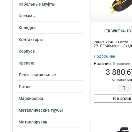
Кабельные муфты
Клеммы
Колодки
IEK WKF14-10
Контакторы
Рамка УР40 1 место
2Р+PE/40метров 3х1,
Корпуса
Подробнее
Крепеж
Наличие:
В наличии
3 880,6
Ленты сигнальные
оптовая це
Лотки
–
В корзи
Маркировка
Металлические трубы
Металлорукав