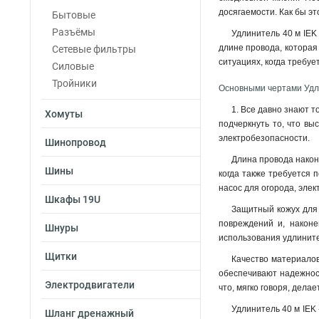
досягаемости. Как бы эт
Бытовые
Разъёмы
Удлинитель 40 м IEK
длине провода, которая 
Сетевые фильтры
ситуациях, когда требу
Силовые
Тройники
Основными чертами Удл
1. Все давно знают т
Хомуты
подчеркнуть то, что вы
электробезопасности.
Шинопровод
Длина провода наконе
Шины
когда также требуется 
насос для огорода, элек
Шкафы 19U
Защитный кожух для 
повреждений и, наконе
Шнуры
использования удлинит
Щитки
Качество материалов
обеспечивают надежност
Электродвигатели
что, мягко говоря, делае
Удлинитель 40 м IEK 
Шланг дренажный