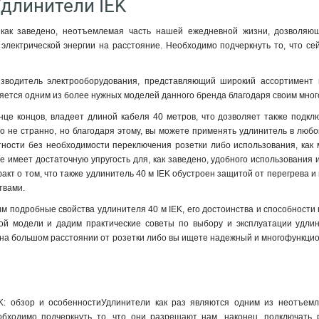
Удлинители IEK
 как заведено, неотъемлемая часть нашей ежедневной жизни, дозволяющ
 электрической энергии на расстояние. Необходимо подчеркнуть то, что с
зводитель электрооборудования, представляющий широкий ассортимент 
ляется одним из более нужных моделей данного бренда благодаря своим мн
нце концов, владеет длиной кабеля 40 метров, что дозволяет также подкл
ло не странно, но благодаря этому, вы можете применять удлинитель в люб
тности без необходимости переключения розетки либо использования, как 
же имеет достаточную упругость для, как заведено, удобного использования
кт о том, что также удлинитель 40 м IEK обустроен защитой от перегрева и п
твами.
им подробные свойства удлинителя 40 м IEK, его достоинства и способности 
ой модели и дадим практические советы по выбору и эксплуатации удлин
на большом расстоянии от розетки либо вы ищете надежный и многофункцио
K: обзор и особенностиУдлинители как раз являются одним из неотъемл
бходимо подчеркнуть то, что они разрешают нам, наконец, подключать 