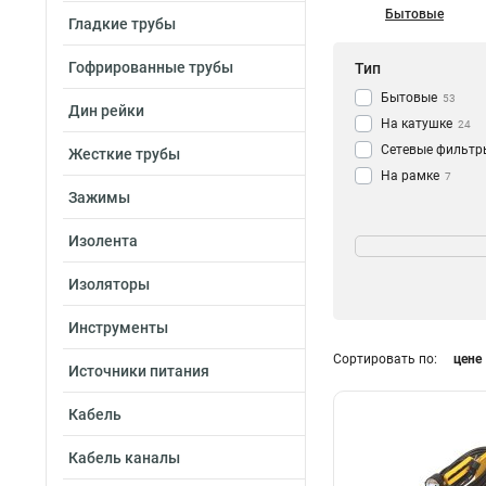
Бытовые
Гладкие трубы
Гофрированные трубы
Тип
Бытовые
53
Дин рейки
На катушке
24
Сетевые фильтр
Жесткие трубы
На рамке
7
Зажимы
Тип провода
Изолента
ПВС
66
Изоляторы
КГ
8
Инструменты
Сортировать по:
цене
Степень защиты
Источники питания
IP20
37
Кабель
IP44
27
Кабель каналы