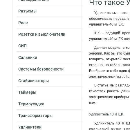
Что такое 
Разъемы
Удлинительы - это,
обеспечивать передачу
Реле
удлинитель 40 м IEK.
IEK – ведущий прои
Розетки и выключатели
удлинитель 40 м IEK яв
СИП
Данная модель, в ко
энергии. Как бы это бы
Сальники
говорить, открытой мес
странно, но кабель так
Системы безопасности
Вообразите себе один фа
электрическими устройс
Стабилизаторы
В статье мы разгляд
качествах работы данн
Таймеры
электрические приборы 
вам.
Термоусадка
Удлинитель 40 м IEK
Трансформаторы
Удлинитель 40 м IE
Удлинители
ежедневной жизни. Нео