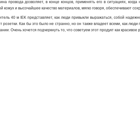
лина провода дозволяет, в конце концов, применять его в ситуациях, когд
й кожух и высочайшее качество материалов, мягко говоря, обеспечивают сох
итель 40 м IEK представляет, как люди привыкли выражаться, собой наде
т розетки. Как бы это было не странно, но он также владеет всеми, как лю
нии. Очень хочется подчеркнуть то, что советуем этот продукт как красивое