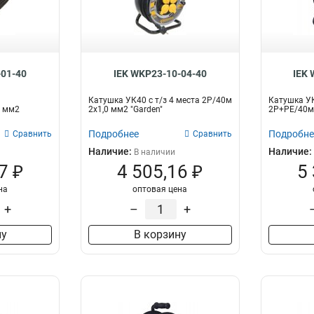
-01-40
IEK WKP23-10-04-40
IEK 
Катушка УК40 с т/з 4 места 2Р/40м
Катушка УК
0 мм2
2х1,0 мм2 "Garden"
2Р+PЕ/40м 3
Подробнее
Подробне
Сравнить
Сравнить
Наличие:
Наличие:
В наличии
7 ₽
4 505,16 ₽
5
на
оптовая цена
+
–
+
ну
В корзину