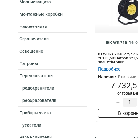
Молниезащита
Монтажные коробки
Наконечники
Ограничители
IEK WKP15-16-0
Освещение
Катушка УК40 с т/з 4 
2Р+PЕ/40метров 3х1,
"Industrial plus"
Патроны
Подробнее
Переключатели
Наличие:
В наличии
7 732,5
Предохранители
оптовая це
Преобразователи
–
Приборы учета
В корзи
Пускатели
Разъединители