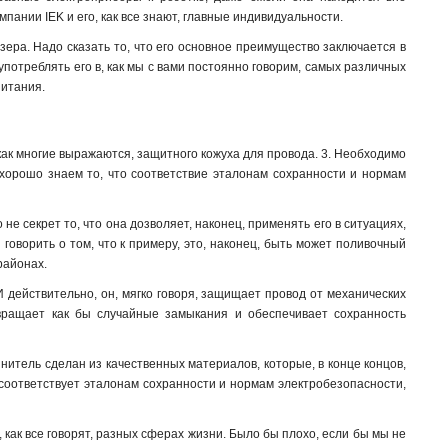
мпании IEK и его, как все знают, главные индивидуальности.
зера. Надо сказать то, что его основное преимущество заключается в
 употреблять его в, как мы с вами постоянно говорим, самых различных
питания.
, как многие выражаются, защитного кожуха для провода. 3. Необходимо
 хорошо знаем то, что соответствие эталонам сохранности и нормам
е секрет то, что она дозволяет, наконец, применять его в ситуациях,
говорить о том, что к примеру, это, наконец, быть может поливочный
районах.
 действительно, он, мягко говоря, защищает провод от механических
твращает как бы случайные замыкания и обеспечивает сохранность
нитель сделан из качественных материалов, которые, в конце концов,
 соответствует эталонам сохранности и нормам электробезопасности,
 как все говорят, разных сферах жизни. Было бы плохо, если бы мы не