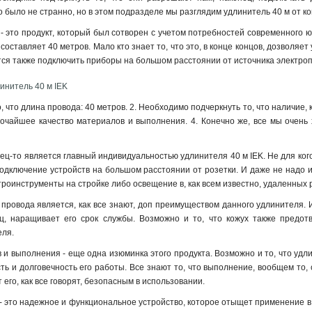
о было не странно, но в этом подразделе мы разглядим удлинитель 40 м от ко
 - это продукт, который был сотворен с учетом потребностей современного ю
составляет 40 метров. Мало кто знает то, что это, в конце концов, дозволяет
ется также подключить приборы на большом расстоянии от источника электро
инитель 40 м IEK
о, что длина провода: 40 метров. 2. Необходимо подчеркнуть то, что наличие
сочайшее качество материалов и выполнения. 4. Конечно же, все мы очень
ц-то является главный индивидуальностью удлинителя 40 м IEK. Не для кого н
подключение устройств на большом расстоянии от розетки. И даже не надо и 
троинструменты на стройке либо освещение в, как всем известно, удаленных 
провода является, как все знают, доп преимуществом данного удлинителя. И
ц, наращивает его срок службы. Возможно и то, что кожух также предо
еля
.
 и выполнения - еще одна изюминка этого продукта. Возможно и то, что удли
ь и долговечность его работы. Все знают то, что выполнение, вообщем то,
т его, как все говорят, безопасным в использовании.
- это надежное и функциональное устройство, которое отыщет применение в,