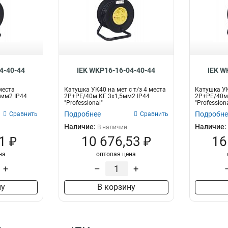
4-40-44
IEK WKP16-16-04-40-44
IEK W
места
Катушка УК40 на мет с т/з 4 места
Катушка УК
5мм2 IP44
2Р+PЕ/40м КГ 3х1,5мм2 IP44
2Р+PЕ/40м 
"Professional"
"Professiona
Подробнее
Подробне
Сравнить
Сравнить
Наличие:
Наличие:
В наличии
1 ₽
10 676,53 ₽
16
на
оптовая цена
+
–
+
ну
В корзину