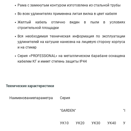
Рама с замкнутым контуром изготовлена из стальной трубы
Во всех удлинителях применена литая вилка в цвет кабеля
Желтый кабель отлично виден в пыли в условиях
строительной площадки
Вся необходимая техническая информация по эксплуатации
удлинителей на катушке нанесена на лицевую сторону корпуса
и на стикер
Серия «PROFESSIONAL» на металлическом барабане оснащена
кабелем КГ и имеет степень защиты IP44
Технические характеристики
Наименованиепараметра
Серия
"GARDEN"
"IND
УК10
УК20
УК30
УК40
УК1