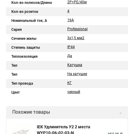
2Р+PЕ/40м
Кол-во полюсов/Длина
4
Кол-во розеток
16A
Номинальный ток, А
Professional
Серия
3х1,5 мм2
Сечение жилы
IP44
Степень защиты
Да
Теплоизоляция
Катушка
Тип
На катушке
Тип
КГ
Тип провода
черный
Цвет
Похожие товары
IEK Удлинитель У2 2 места
WYP10-06-02-03-N