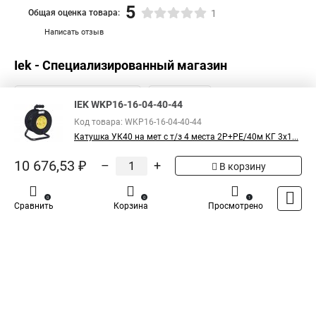
5
Общая оценка товара:
1
Написать отзыв
Iek - Специализированный магазин
IEK WKP16-16-04-40-44
Код товара: WKP16-16-04-40-44
Катушка УК40 на мет с т/з 4 места 2Р+PЕ/40м КГ 3х1...
10 676,53 ₽
–
+
В корзину
0
0
1
Сравнить
Корзина
Просмотрено
Каталог
Оплата
Доставка
Контакты
Войти