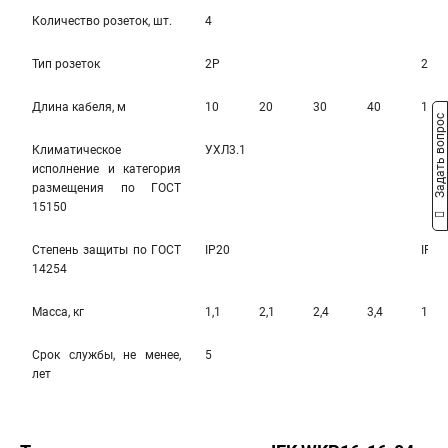
Количество розеток, шт.
4
Тип розеток
2Р
2Р+
Длина кабеля, м
10
20
30
40
10
Задать вопрос
Климатическое
УХЛ3.1
исполнение и категория
размещения по ГОСТ
15150
Степень защиты по ГОСТ
IP20
IP20
14254
Масса, кг
1,1
2,1
2,4
3,4
1,3
Срок службы, не менее,
5
лет