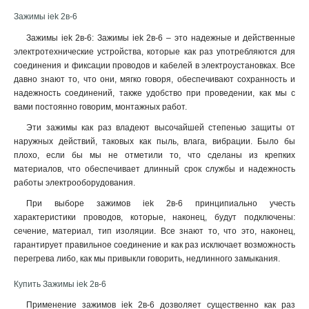
Зажимы iek 2в-6
Зажимы iek 2в-6: Зажимы iek 2в-6 – это надежные и действенные
электротехнические устройства, которые как раз употребляются для
соединения и фиксации проводов и кабелей в электроустановках. Все
давно знают то, что они, мягко говоря, обеспечивают сохранность и
надежность соединений, также удобство при проведении, как мы с
вами постоянно говорим, монтажных работ
.
Эти зажимы как раз владеют высочайшей степенью защиты от
наружных действий, таковых как пыль, влага, вибрации. Было бы
плохо, если бы мы не отметили то, что сделаны из крепких
материалов, что обеспечивает длинный срок службы и надежность
работы электрооборудования.
При выборе зажимов iek 2в-6 принципиально учесть
характеристики проводов, которые, наконец, будут подключены:
сечение, материал, тип изоляции. Все знают то, что это, наконец,
гарантирует правильное соединение и как раз исключает возможность
перегрева либо, как мы привыкли говорить, недлинного замыкания.
Купить Зажимы iek 2в-6
Применение зажимов iek 2в-6 дозволяет существенно как раз