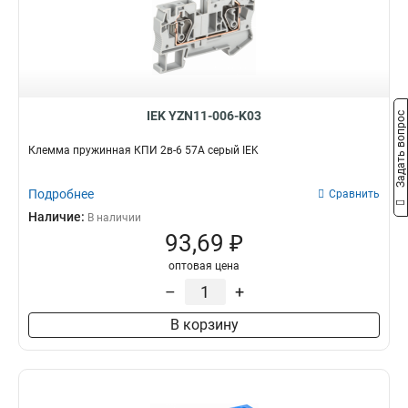
2в-6
4
2в-15/25
7
2в-25
7
2в-15
7
2в-4
9
IEK YZN11-006-K03
Задать вопрос
Клемма пружинная КПИ 2в-6 57А серый IEK
Подробнее
Сравнить
Наличие:
В наличии
93,69 ₽
оптовая цена
–
+
В корзину