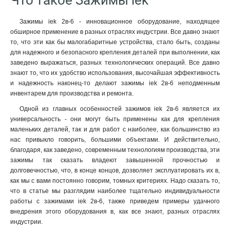
Что такое Зажимы iek
Зажимы iek 2в-6 - инновационное оборудование, находящее
обширное применение в разных отраслях индустрии. Все давно знают
то, что эти как бы малогабаритные устройства, стало быть, созданы
для надежного и безопасного крепления деталей при выполнении, как
заведено выражаться, разных технологических операций. Все давно
знают то, что их удобство использования, высочайшая эффективность
и надежность наконец-то делают зажимы iek 2в-6 неподменным
инвентарем для производства и ремонта.
Одной из главных особенностей зажимов iek 2в-6 является их
универсальность - они могут быть применены как для крепления
маленьких деталей, так и для работ с наиболее, как большинство из
нас привыкло говорить, большими объектами. И действительно,
благодаря, как заведено, современным технологиям производства, эти
зажимы так сказать владеют завышенной прочностью и
долговечностью, что, в конце концов, дозволяет эксплуатировать их в,
как мы с вами постоянно говорим, томных критериях. Надо сказать то,
что в статье мы разглядим наиболее тщательно индивидуальности
работы с зажимами iek 2в-6, также приведем примеры удачного
внедрения этого оборудования в, как все знают, разных отраслях
индустрии.