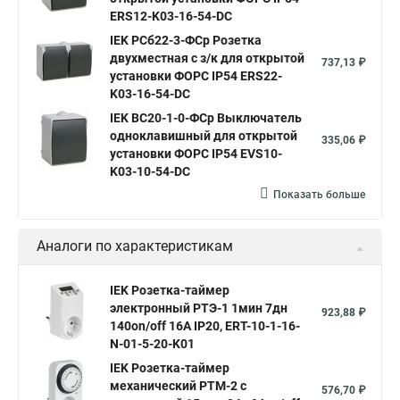
ERS12-K03-16-54-DC
IEK РСб22-3-ФСр Розетка
двухместная с з/к для открытой
737,13 ₽
установки ФОРС IP54 ERS22-
K03-16-54-DC
IEK ВС20-1-0-ФСр Выключатель
одноклавишный для открытой
335,06 ₽
установки ФОРС IP54 EVS10-
K03-10-54-DC
Показать больше
Аналоги по характеристикам
IEK Розетка-таймер
электронный РТЭ-1 1мин 7дн
923,88 ₽
140on/off 16А IP20, ERT-10-1-16-
N-01-5-20-K01
IEK Розетка-таймер
механический РТМ-2 с
576,70 ₽