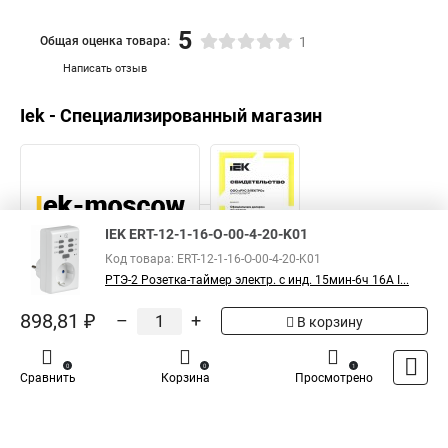
5
Общая оценка товара:
1
Написать отзыв
Iek - Специализированный магазин
IEK ERT-12-1-16-O-00-4-20-K01
Код товара: ERT-12-1-16-O-00-4-20-K01
РТЭ-2 Розетка-таймер электр. с инд. 15мин-6ч 16А I...
898,81 ₽
–
+
В корзину
Каталог
Оплата
Доставка
Контакты
Войти
0
0
1
Сравнить
Корзина
Просмотрено