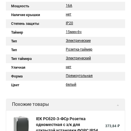
16А
Мощность
нет
Наличие крышки
IP20
Степень защиты
15мин-6ч
Таймер
Электрические
Тип
Розетка-таймер
Тип
Электрический
Тип таймера
нет
Уличная
Прямоугольная
Форма
белый
Цвет
Похожие товары
IEK РСб20-3-ФСр Розетка
одноместная с з/к для
373,84 ₽
открытой установки ФОРС IP54