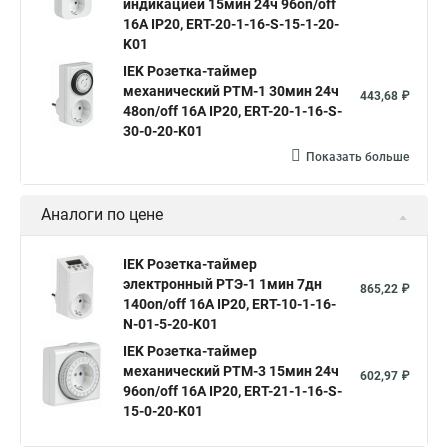
индикацией 15мин 24ч 96on/off
16А IP20, ERT-20-1-16-S-15-1-20-
K01
IEK Розетка-таймер
механический РТМ-1 30мин 24ч
443,68 ₽
48on/off 16А IP20, ERT-20-1-16-S-
30-0-20-K01
Показать больше
Аналоги по цене
IEK Розетка-таймер
электронный РТЭ-1 1мин 7дн
865,22 ₽
140on/off 16А IP20, ERT-10-1-16-
N-01-5-20-K01
IEK Розетка-таймер
механический РТМ-3 15мин 24ч
602,97 ₽
96on/off 16А IP20, ERT-21-1-16-S-
15-0-20-K01