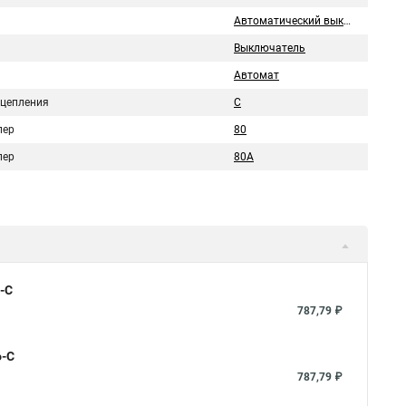
Автоматический выключатель
Выключатель
Автомат
сцепления
C
пер
80
пер
80А
-C
787,79 ₽
6-C
787,79 ₽