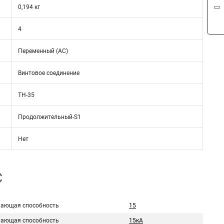
0,194 кг
4
Переменный (AC)
Винтовое соединение
ТН-35
Продолжительный-S1
Нет
C
ающая способность
15
ающая способность
15кА