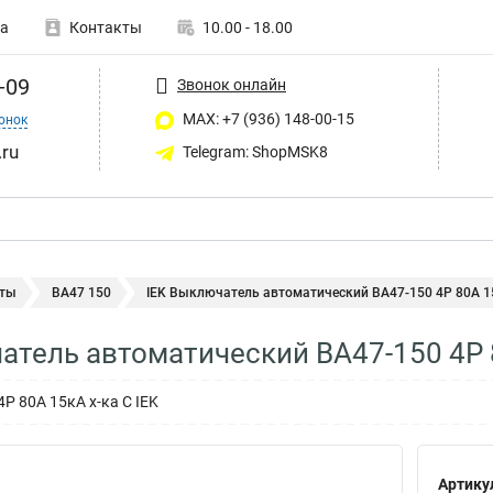
а
Контакты
10.00 - 18.00
-09
Звонок онлайн
MAX: +7 (936) 148-00-15
онок
ru
Telegram: ShopMSK8
ты
ВА47 150
IEK Выключатель автоматический ВА47-150 4Р 80А 15
атель автоматический ВА47-150 4Р 
4Р 80А 15кА х-ка C IEK
Артику