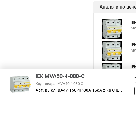
Аналоги по цен
IE
Авт
IE
Авт
IE
Авт
IEK MVA50-4-080-C
Код товара: MVA50-4-080-C
Авт. выкл. ВА47-150 4Р 80А 15кА х-ка C IEK