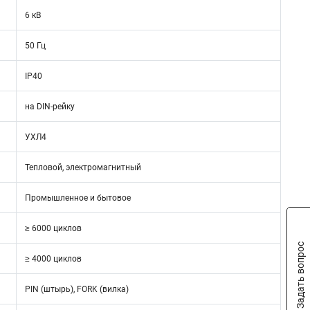
6 кВ
50 Гц
IP40
на DIN-рейку
УХЛ4
Тепловой, электромагнитный
Промышленное и бытовое
≥ 6000 циклов
Задать вопрос
≥ 4000 циклов
PIN (штырь), FORK (вилка)