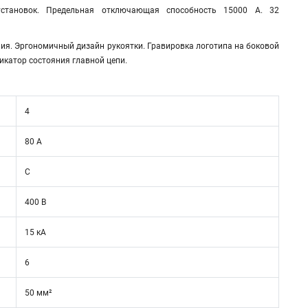
установок. Предельная отключающая способность 15000 А. 32
ия. Эргономичный дизайн рукоятки. Гравировка логотипа на боковой
икатор состояния главной цепи.
4
80 А
C
400 В
15 кА
6
50 мм²