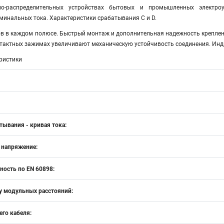
о-распределительных устройствах бытовых и промышленных электро
минальных тока. Характеристики срабатывания С и D.
ов в каждом полюсе. Быстрый монтаж и дополнительная надежность креплен
нтактных зажимах увеличивают механическую устойчивость соединения. Инд
ристики
тывания - кривая тока:
 напряжение:
ость по EN 60898:
у модульных расстояний:
го кабеля: