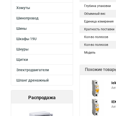
Глубина упаковки
Хомуты
Объемный вес
Шинопровод
Единица измерения
Шины
Кратность поставки
Кол-во полюсов
Шкафы 19U
Кол-во полюсов
Шнуры
Модель
Щитки
Похожие товар
Электродвигатели
Шланг дренажный
Ie
Авт
Распродажа
IE
Авт