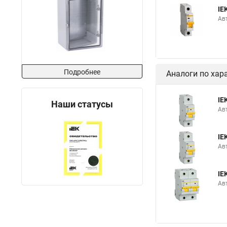
IE
Авт
Подробнее
Аналоги по хар
IE
Наши статусы
Авт
IE
Авт
IE
Авт