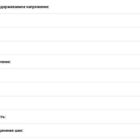
ыдерживаемое напряжение:
нение:
ть:
инения шин: