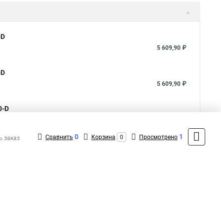
-D
5 609,90 ₽
-D
5 609,90 ₽
0-D
5 609,90 ₽
0
1
Сравнить
Корзина
0
Просмотрено
ь заказ
Показать больше
5
Общая оценка товара:
аписать отзыв
1