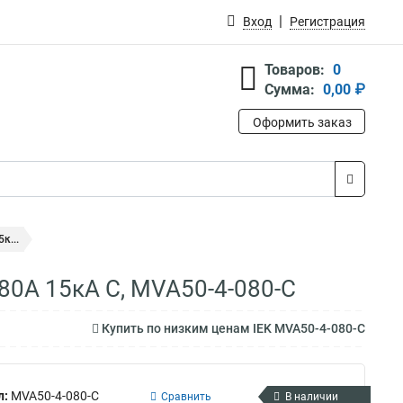
Вход
Регистрация
Товаров:
0
Сумма:
0,00 ₽
Оформить заказ
к...
80А 15кА C, MVA50-4-080-C
Купить по низким ценам IEK MVA50-4-080-C
л:
MVA50-4-080-C
Сравнить
В наличии