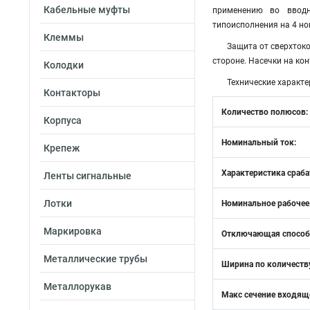
Кабельные муфты
применению во вводн
типоисполнения на 4 но
Клеммы
Защита от сверхток
стороне. Насечки на ко
Колодки
Технические характе
Контакторы
Количество полюсов:
Корпуса
Номинальный ток:
Крепеж
Характеристика сраба
Ленты сигнальные
Лотки
Номинальное рабочее
Маркировка
Отключающая способн
Металлические трубы
Ширина по количеств
Металлорукав
Макс сечение входяще