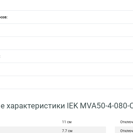
сов:
:
е характеристики IEK MVA50-4-080-
11 см
Отключ
7.7 см
Отключ