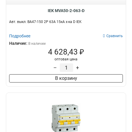
IEK MVA50-2-063-D
Авт. выкл. ВА47-150 2Р 63А 15кА х-ка D IEK
Подробнее
Сравнить
Наличие:
В наличии
4 628,43 ₽
оптовая цена
–
+
В корзину