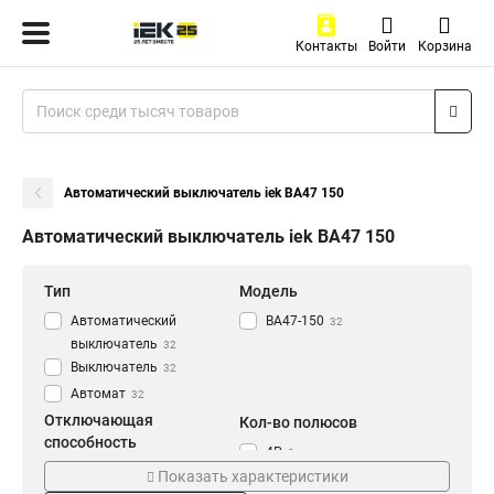
Контакты
Войти
Корзина
Автоматический выключатель iek ВА47 150
Автоматический выключатель iek ВА47 150
Тип
Модель
Автоматический
ВА47-150
32
выключатель
32
Выключатель
32
Автомат
32
Отключающая
Кол-во полюсов
способность
4Р
8
15кА
32
Показать характеристики
3Р
8