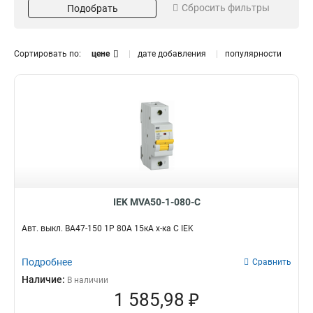
2Р
Сбросить фильтры
Подобрать
8
1Р
8
Тип расцепления
Ток Ампер
Сортировать по:
цене
дате добавления
популярности
C
80А
16
8
D
63А
16
8
125А
8
100А
8
IEK MVA50-1-080-C
Авт. выкл. ВА47-150 1Р 80А 15кА х-ка C IEK
Подробнее
Сравнить
Наличие:
В наличии
1 585,98 ₽