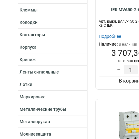
IEK MVA50-2-
Клеммы
Авт. выкл. ВА47-150 2
Колодки
ка C IEK
Контакторы
Подробнее
Наличие:
В наличии
Корпуса
3 707,3
Крепеж
оптовая це
–
Ленты сигнальные
В корзи
Лотки
Маркировка
Металлические трубы
Металлорукав
Молниезащита