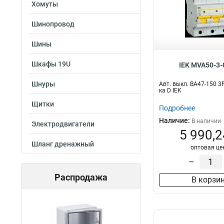
Хомуты
Шинопровод
Шины
Шкафы 19U
IEK MVA50-3-
Шнуры
Авт. выкл. ВА47-150 3
ка D IEK
Щитки
Подробнее
Наличие:
В наличии
Электродвигатели
5 990,2
Шланг дренажный
оптовая це
–
Распродажа
В корзи