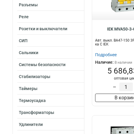
Разъемы
Реле
Розетки и выключатели
IEK MVA50-3-
СИП
Авт. выкл. ВА47-150 3
ка C IEK
Сальники
Подробнее
Наличие:
В наличии
Системы безопасности
5 686,8
Стабилизаторы
оптовая це
–
Таймеры
В корзи
Термоусадка
Трансформаторы
Удлинители