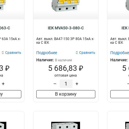
063-C
IEK MVA50-3-080-C
IEK
Р 63А 15кА х-
Авт. выкл. ВА47-150 3Р 80А 15кА х-
Авт. выкл. 
ка C IEK
ка C IEK
Подробнее
Подробне
Сравнить
Сравнить
Наличие:
Наличие:
В наличии
3 ₽
5 686,83 ₽
5
на
оптовая цена
+
–
+
ну
В корзину