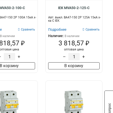
 MVA50-2-100-C
IEK MVA50-2-125-C
ВА47-150 2Р 100А 15кА х-
Авт. выкл. ВА47-150 2Р 125А 15кА х-
ка C IEK
е
Подробнее
Сравнить
Сравнить
Наличие:
В наличии
В наличии
 818,57 ₽
3 818,57 ₽
оптовая цена
оптовая цена
–
+
–
+
В корзину
В корзину