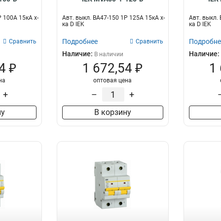
Р 100А 15кА х-
Авт. выкл. ВА47-150 1Р 125А 15кА х-
Авт. выкл. 
ка D IEK
ка D IEK
Подробнее
Подробне
Сравнить
Сравнить
Наличие:
Наличие:
В наличии
4 ₽
1 672,54 ₽
1
на
оптовая цена
+
–
+
ну
В корзину