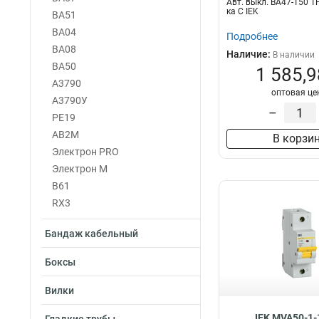
Авт. выкл. ВА47-150 1
ка C IEK
ВА51
ВА04
Подробнее
ВА08
Наличие:
В наличии
ВА50
1 585,9
А3790
оптовая це
А3790У
–
PE19
АВ2М
В корзи
Электрон PRO
Электрон М
В61
RX3
Бандаж кабельный
Боксы
Вилки
IEK MVA50-1-