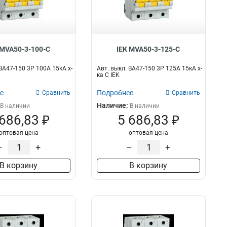
 MVA50-3-100-C
IEK MVA50-3-125-C
ВА47-150 3Р 100А 15кА х-
Авт. выкл. ВА47-150 3Р 125А 15кА х-
ка C IEK
е
Подробнее
Сравнить
Сравнить
Наличие:
В наличии
В наличии
 686,83 ₽
5 686,83 ₽
оптовая цена
оптовая цена
–
+
–
+
В корзину
В корзину