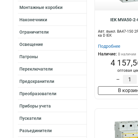
Монтажные коробки
Наконечники
IEK MVA50-2-
Авт. выкл. ВА47-150 2
Ограничители
ка D IEK
Освещение
Подробнее
Наличие:
В наличии
Патроны
4 157,5
Переключатели
оптовая це
–
Предохранители
В корзи
Преобразователи
Приборы учета
Пускатели
Разъединители