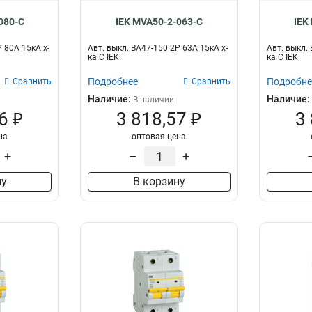
080-C
IEK MVA50-2-063-C
IEK
Р 80А 15кА х-
Авт. выкл. ВА47-150 2Р 63А 15кА х-
Авт. выкл. 
ка C IEK
ка C IEK
Подробнее
Подробне
Сравнить
Сравнить
Наличие:
Наличие:
В наличии
6 ₽
3 818,57 ₽
3
на
оптовая цена
+
–
+
ну
В корзину