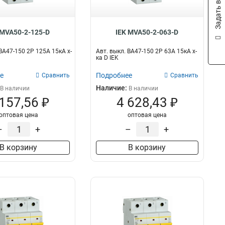
Задать вопрос
 MVA50-2-125-D
IEK MVA50-2-063-D
ВА47-150 2Р 125А 15кА х-
Авт. выкл. ВА47-150 2Р 63А 15кА х-
ка D IEK
е
Подробнее
Сравнить
Сравнить
Наличие:
В наличии
В наличии
 157,56 ₽
4 628,43 ₽
оптовая цена
оптовая цена
–
+
–
+
В корзину
В корзину