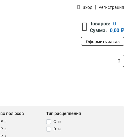
Вход
Регистрация
Товаров:
0
Сумма:
0,00 ₽
Оформить заказ
-во полюсов
Тип расцепления
4Р
C
8
16
3Р
D
8
16
2Р
8