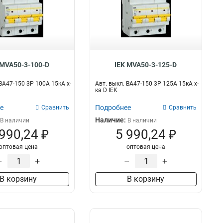
 MVA50-3-100-D
IEK MVA50-3-125-D
ВА47-150 3Р 100А 15кА х-
Авт. выкл. ВА47-150 3Р 125А 15кА х-
ка D IEK
е
Подробнее
Сравнить
Сравнить
Наличие:
В наличии
В наличии
 990,24 ₽
5 990,24 ₽
оптовая цена
оптовая цена
–
+
–
+
В корзину
В корзину