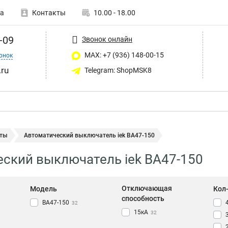
а
Контакты
10.00 - 18.00
-09
Звонок онлайн
MAX: +7 (936) 148-00-15
онок
ru
Telegram: ShopMSK8
ты
Автоматический выключатель iek ВА47-150
ский выключатель iek ВА47-150
Отключающая
Модель
Кол
способность
ВА47-150
32
15кА
32