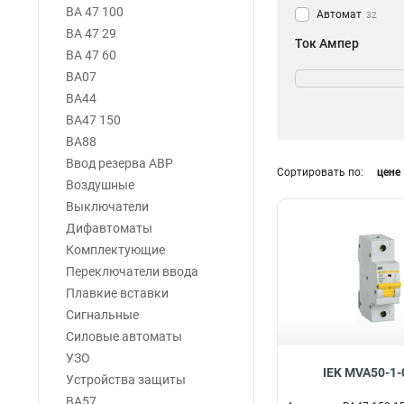
ВА 47 100
Автомат
32
ВА 47 29
Ток Ампер
ВА 47 60
80А
8
ВА07
63А
8
ВА44
125А
8
ВА47 150
100А
8
ВА88
Ввод резерва АВР
Сортировать по:
цене
Воздушные
Выключатели
Дифавтоматы
Комплектующие
Переключатели ввода
Плавкие вставки
Сигнальные
Силовые автоматы
УЗО
IEK MVA50-1-
Устройства защиты
ВА57