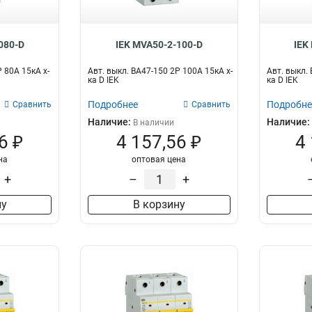
080-D
IEK MVA50-2-100-D
IEK
Р 80А 15кА х-
Авт. выкл. ВА47-150 2Р 100А 15кА х-
Авт. выкл. 
ка D IEK
ка D IEK
Подробнее
Подробне
Сравнить
Сравнить
Наличие:
Наличие:
В наличии
6 ₽
4 157,56 ₽
4
на
оптовая цена
+
–
+
ну
В корзину