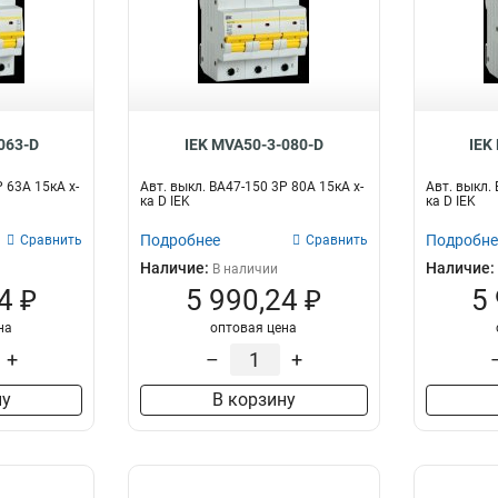
063-D
IEK MVA50-3-080-D
IEK
Р 63А 15кА х-
Авт. выкл. ВА47-150 3Р 80А 15кА х-
Авт. выкл. 
ка D IEK
ка D IEK
Подробнее
Подробне
Сравнить
Сравнить
Наличие:
Наличие:
В наличии
4 ₽
5 990,24 ₽
5
на
оптовая цена
+
–
+
ну
В корзину