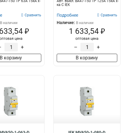
ВА47-150 1Р 63А 15кА х-
Авт. выкл. ВА47-150 1Р 125А 15кА х-
ка C IEK
е
Подробнее
Сравнить
Сравнить
Наличие:
В наличии
В наличии
 633,54 ₽
1 633,54 ₽
оптовая цена
оптовая цена
–
+
–
+
В корзину
В корзину
 MVA50-1-063-D
IEK MVA50-1-080-D