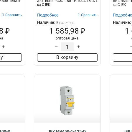
Р 80А 15кА х-
Авт. выкл. ВА47-150 1Р 100А 15кА х-
Авт. выкл. 
ка C IEK
ка C IEK
Подробнее
Подробне
Сравнить
Сравнить
Наличие:
Наличие:
В наличии
8 ₽
1 585,98 ₽
1
на
оптовая цена
+
–
+
ну
В корзину
100-D
IEK MVA50-1-125-D
IEK