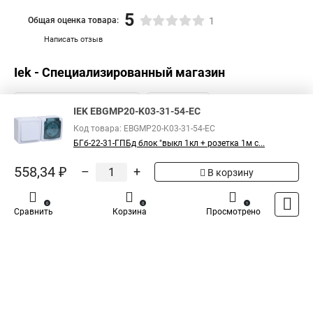
5
Общая оценка товара:
1
Написать отзыв
Iek - Специализированный магазин
IEK EBGMP20-K03-31-54-EC
Код товара: EBGMP20-K03-31-54-EC
БГб-22-31-ГПБд блок "выкл 1кл + розетка 1м с...
558,34 ₽
–
+
В корзину
0
0
1
Сравнить
Корзина
Просмотрено
Каталог
Оплата
Доставка
Контакты
Войти