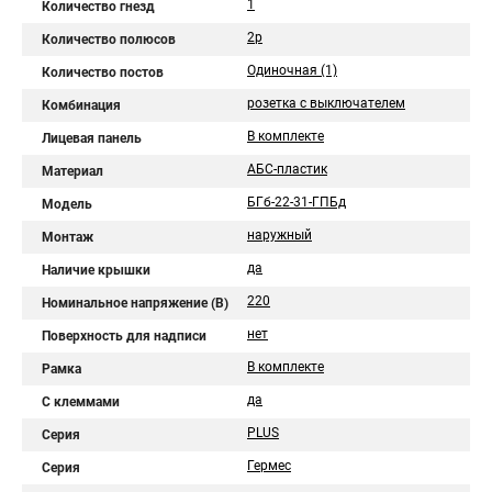
1
Количество гнезд
2p
Количество полюсов
Одиночная (1)
Количество постов
розетка с выключателем
Комбинация
В комплекте
Лицевая панель
АБС-пластик
Материал
БГб-22-31-ГПБд
Модель
наружный
Монтаж
да
Наличие крышки
220
Номинальное напряжение (В)
нет
Поверхность для надписи
В комплекте
Рамка
да
С клеммами
PLUS
Серия
Гермес
Серия