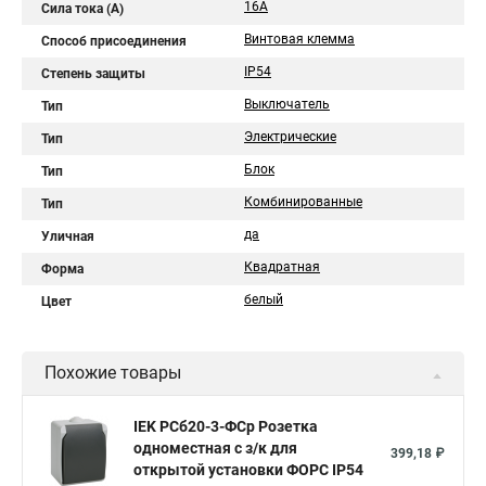
16А
Сила тока (A)
Винтовая клемма
Способ присоединения
IP54
Степень защиты
Выключатель
Тип
Электрические
Тип
Блок
Тип
Комбинированные
Тип
да
Уличная
Квадратная
Форма
белый
Цвет
Похожие товары
IEK РСб20-3-ФСр Розетка
одноместная с з/к для
399,18 ₽
открытой установки ФОРС IP54