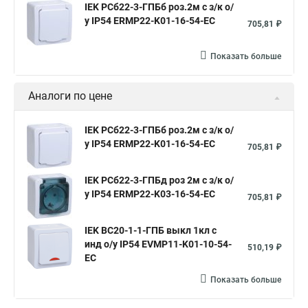
IEK РСб22-3-ГПБб роз.2м с з/к о/
у IP54 ERMP22-K01-16-54-EC
705,81 ₽
Показать больше
Аналоги по цене
IEK РСб22-3-ГПБб роз.2м с з/к о/
у IP54 ERMP22-K01-16-54-EC
705,81 ₽
IEK РСб22-3-ГПБд роз 2м с з/к о/
у IP54 ERMP22-K03-16-54-EC
705,81 ₽
IEK ВС20-1-1-ГПБ выкл 1кл с
инд о/у IP54 EVMP11-K01-10-54-
510,19 ₽
EC
Показать больше