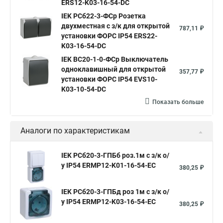
ERS12-K03-16-54-DC
IEK РСб22-3-ФСр Розетка
двухместная с з/к для открытой
787,11 ₽
установки ФОРС IP54 ERS22-
K03-16-54-DC
IEK ВС20-1-0-ФСр Выключатель
одноклавишный для открытой
357,77 ₽
установки ФОРС IP54 EVS10-
K03-10-54-DC
Показать больше
Аналоги по характеристикам
IEK РСб20-3-ГПБб роз.1м с з/к о/
у IP54 ERMP12-K01-16-54-EC
380,25 ₽
IEK РСб20-3-ГПБд роз 1м с з/к о/
у IP54 ERMP12-K03-16-54-EC
380,25 ₽