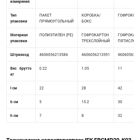
измерения
Тип
ПАКЕТ
КОРОБКА/
ГОФРОКОР
упаковки
ПРЯМОУГОЛЬНЫЙ
БОКС
Материал
ПОЛИЭТИЛЕН (PE)
ГОФРОКАРТОН
ГОФРОКАР
упаковки
ТРЕХСЛОЙНЫЙ
ПЯТИСЛОЙ
Штрихкод
4606056213584
4606056213591
4606056213
Вес брутто
0.22
1.05
11
кг
l см
22
28
42
b см
5
15.2
30
h см
7
8
32