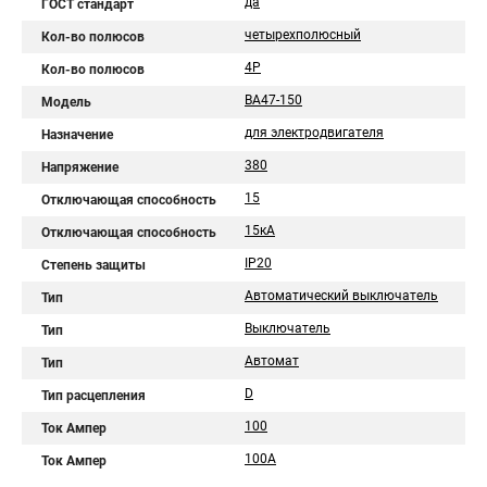
да
ГОСТ стандарт
четырехполюсный
Кол-во полюсов
4Р
Кол-во полюсов
ВА47-150
Модель
для электродвигателя
Назначение
380
Напряжение
15
Отключающая способность
15кА
Отключающая способность
IP20
Степень защиты
Автоматический выключатель
Тип
Выключатель
Тип
Автомат
Тип
D
Тип расцепления
100
Ток Ампер
100А
Ток Ампер