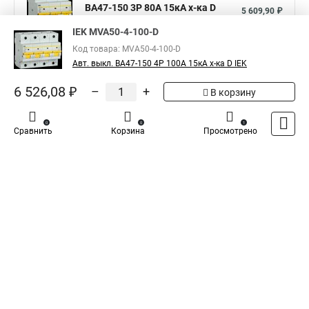
ВА47-150 3Р 80А 15кА х-ка D
5 609,90 ₽
MVA50-3-080-D
IEK MVA50-4-100-D
Показать больше
Код товара: MVA50-4-100-D
Авт. выкл. ВА47-150 4Р 100А 15кА х-ка D IEK
5
6 526,08 ₽
–
+
Общая оценка товара:
1
В корзину
Написать отзыв
0
0
1
Сравнить
Корзина
Просмотрено
Iek - Специализированный магазин
Каталог
Оплата
Доставка
Контакты
Войти