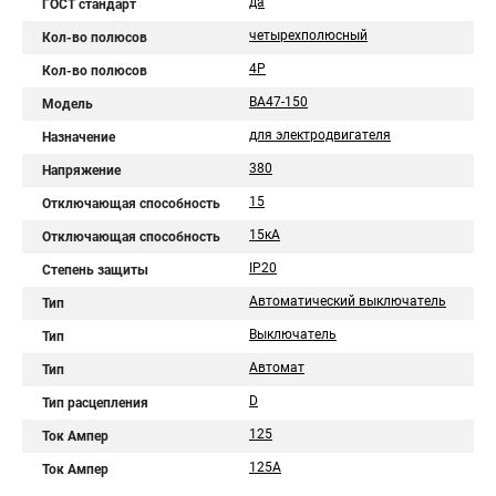
да
ГОСТ стандарт
четырехполюсный
Кол-во полюсов
4Р
Кол-во полюсов
ВА47-150
Модель
для электродвигателя
Назначение
380
Напряжение
15
Отключающая способность
15кА
Отключающая способность
IP20
Степень защиты
Автоматический выключатель
Тип
Выключатель
Тип
Автомат
Тип
D
Тип расцепления
125
Ток Ампер
125А
Ток Ампер