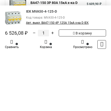
ВА47-150 3Р 80А 15кА х-ка D
5 609,90 ₽
MVA50-3-080-D
IEK MVA50-4-125-D
Показать больше
Код товара: MVA50-4-125-D
Авт. выкл. ВА47-150 4Р 125А 15кА х-ка D IEK
5
6 526,08 ₽
–
+
Общая оценка товара:
1
В корзину
Написать отзыв
0
0
1
Сравнить
Корзина
Просмотрено
Iek - Специализированный магазин
Каталог
Оплата
Доставка
Контакты
Войти