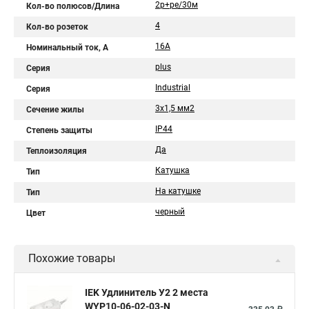
2р+pе/30м
Кол-во полюсов/Длина
4
Кол-во розеток
16A
Номинальный ток, А
plus
Серия
Industrial
Серия
3х1,5 мм2
Сечение жилы
IP44
Степень защиты
Да
Теплоизоляция
Катушка
Тип
На катушке
Тип
черный
Цвет
Похожие товары
IEK Удлинитель У2 2 места
WYP10-06-02-03-N