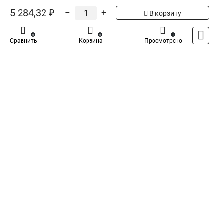
5
Общая оценка товара:
1
5 284,32 ₽
–
+
В корзину
Написать отзыв
0
0
1
Сравнить
Корзина
Просмотрено
Iek - Специализированный магазин
Каталог
Оплата
Доставка
Контакты
Войти