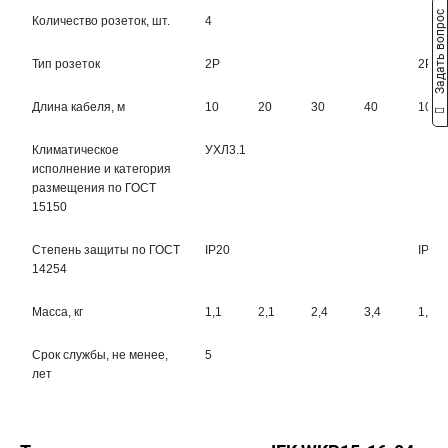
Задать вопрос
Количество розеток, шт.
4
Тип розеток
2Р
2Р+
Длина кабеля, м
10
20
30
40
10
Климатическое
УХЛ3.1
исполнение и категория
размещения по ГОСТ
15150
Степень защиты по ГОСТ
IP20
IP20
14254
Масса, кг
1,1
2,1
2,4
3,4
1,3
Срок службы, не менее,
5
лет