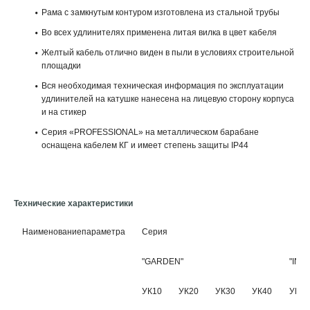
Рама с замкнутым контуром изготовлена из стальной трубы
Во всех удлинителях применена литая вилка в цвет кабеля
Желтый кабель отлично виден в пыли в условиях строительной
площадки
Вся необходимая техническая информация по эксплуатации
удлинителей на катушке нанесена на лицевую сторону корпуса
и на стикер
Серия «PROFESSIONAL» на металлическом барабане
оснащена кабелем КГ и имеет степень защиты IP44
Технические характеристики
Наименованиепараметра
Серия
"GARDEN"
"IND
УК10
УК20
УК30
УК40
УК10