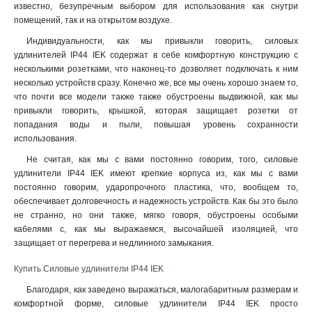
известно, безупречным выбором для использования как снутри
помещений, так и на открытом воздухе
.
Индивидуальности, как мы привыкли говорить, силовых
удлинителей IP44 IEK содержат в себе комфортную конструкцию с
несколькими розетками, что наконец-то дозволяет подключать к ним
несколько устройств сразу. Конечно же, все мы очень хорошо знаем то,
что почти все модели также также обустроены выдвижной, как мы
привыкли говорить, крышкой, которая защищает розетки от
попадания воды и пыли, повышая уровень сохранности
использования.
Не считая, как мы с вами постоянно говорим, того, силовые
удлинители IP44 IEK имеют крепкие корпуса из, как мы с вами
постоянно говорим, ударопрочного пластика, что, вообщем то,
обеспечивает долговечность и надежность устройств. Как бы это было
не странно, но они также, мягко говоря, обустроены особыми
кабелями с, как мы выражаемся, высочайшей изоляцией, что
защищает от перегрева и недлинного замыкания.
Купить Силовые удлинители IP44 IEK
Благодаря, как заведено выражаться, малогабаритным размерам и
комфортной форме, силовые удлинители IP44 IEK просто