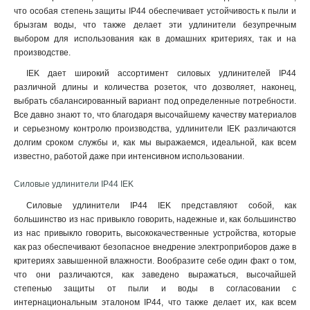
что особая степень защиты IP44 обеспечивает устойчивость к пыли и
брызгам воды, что также делает эти удлинители безупречным
выбором для использования как в домашних критериях, так и на
производстве.
IEK дает широкий ассортимент силовых удлинителей IP44
различной длины и количества розеток, что дозволяет, наконец,
выбрать сбалансированный вариант под определенные потребности.
Все давно знают то, что благодаря высочайшему качеству материалов
и серьезному контролю производства, удлинители IEK различаются
долгим сроком службы и, как мы выражаемся, идеальной, как всем
известно, работой даже при интенсивном использовании.
Силовые удлинители IP44 IEK
Силовые удлинители IP44 IEK представляют собой, как
большинство из нас привыкло говорить, надежные и, как большинство
из нас привыкло говорить, высококачественные устройства, которые
как раз обеспечивают безопасное внедрение электроприборов даже в
критериях завышенной влажности. Вообразите себе один факт о том,
что они различаются, как заведено выражаться, высочайшей
степенью защиты от пыли и воды в согласовании с
интернациональным эталоном IP44, что также делает их, как всем