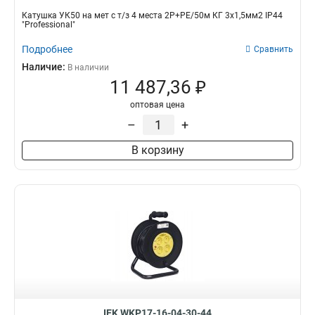
Катушка УК50 на мет с т/з 4 места 2Р+PЕ/50м КГ 3х1,5мм2 IP44
"Professional"
Подробнее
Сравнить
Наличие:
В наличии
11 487,36 ₽
оптовая цена
–
+
В корзину
IEK WKP17-16-04-30-44