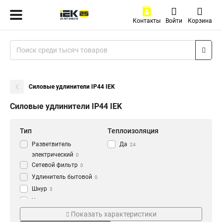
Контакты
Войти
Корзина
Силовые удлинители IP44 IEK
Силовые удлинители IP44 IEK
Тип
Теплоизоляция
Разветвитель
Да
24
электрический
0
Сетевой фильтр
0
Удлинитель бытовой
0
Шнур
3
Удлинитель
3
Серия
Степень защиты
Рамка
Показать характеристики
7
plus
IP44
4
15