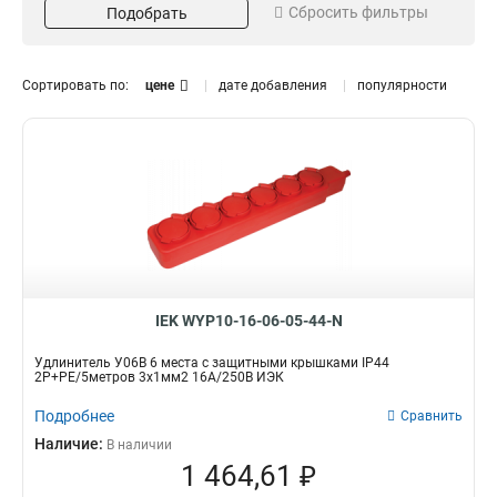
Катушка
24
Сбросить фильтры
Подобрать
Garden
4
Professional
7
Industrial
13
Сортировать по:
цене
дате добавления
популярности
Цвет
Жилы и сечение
Оранжевый
2х10мм2
3
1
3х1мм2
3
3х2,5мм2
3
2х0,75мм2
6
3х1,5мм2
13
3х1,0мм2
Мощност/Напряжение
Кол-во полюсов/Длина
8
16А/250В
2Р+PE/50
3
1
IEK WYP10-16-06-05-44-N
2Р+PE/40
0
2Р+PE/30
0
Удлинитель У06В 6 места с защитными крышками IP44
2Р+PE/20
0
2Р+PE/5метров 3х1мм2 16А/250В ИЭК
2Р+PE/10
0
Подробнее
Сравнить
6
1
Наличие:
В наличии
2р/20м
1
1 464,61 ₽
3х10/20м
1