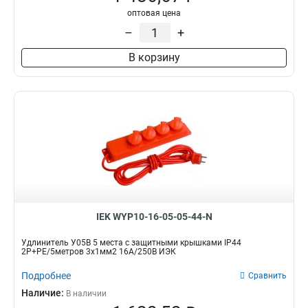
2Р+PЕ/50м
3
оптовая цена
2Р+PЕ/20м
3
–
+
2Р+PЕ/40м
4
В корзину
2Р+PЕ/30м
4
1
7
4
25
IEK WYP10-16-05-05-44-N
Удлинитель У05В 5 места с защитными крышками IP44
2Р+PE/5метров 3х1мм2 16А/250В ИЭК
Подробнее
Сравнить
Наличие:
В наличии