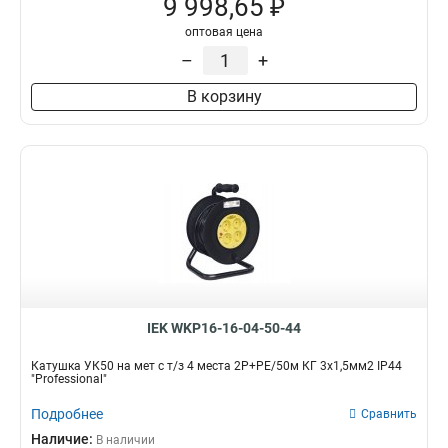
9 998,65 ₽
оптовая цена
–
+
В корзину
IEK WKP16-16-04-50-44
Катушка УК50 на мет с т/з 4 места 2Р+PЕ/50м КГ 3х1,5мм2 IP44
"Professional"
Подробнее
Сравнить
Наличие:
В наличии