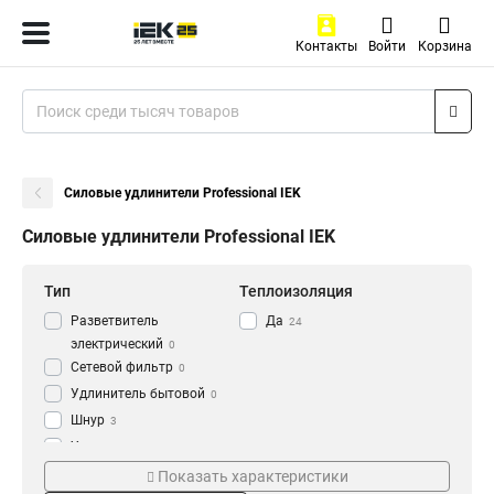
Контакты
Войти
Корзина
Силовые удлинители Professional IEK
Силовые удлинители Professional IEK
Тип
Теплоизоляция
Разветвитель
Да
24
электрический
0
Сетевой фильтр
0
Удлинитель бытовой
0
Шнур
3
Удлинитель
3
Серия
Степень защиты
Рамка
Показать характеристики
7
plus
IP44
4
15