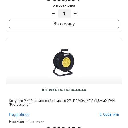
2Р+PЕ/50м
3
оптовая цена
2Р+PЕ/20м
3
–
+
2Р+PЕ/40м
4
В корзину
2Р+PЕ/30м
4
1
7
4
25
IEK WKP16-16-04-40-44
Катушка УК40 на мет с т/з 4 места 2Р+PЕ/40м КГ 3х1,5мм2 IP44
"Professional"
Подробнее
Сравнить
Наличие:
В наличии