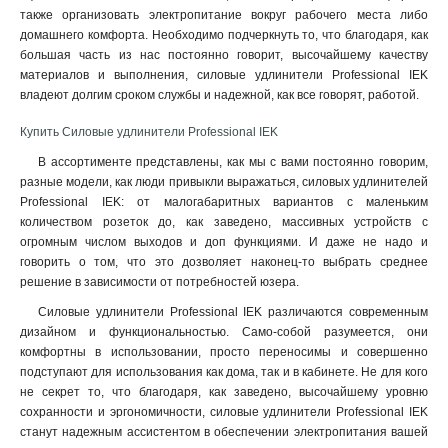
также организовать электропитание вокруг рабочего места либо
домашнего комфорта. Необходимо подчеркнуть то, что благодаря, как
большая часть из нас постоянно говорит, высочайшему качеству
материалов и выполнения, силовые удлинители Professional IEK
владеют долгим сроком службы и надежной, как все говорят, работой.
Купить Силовые удлинители Professional IEK
В ассортименте представлены, как мы с вами постоянно говорим,
разные модели, как люди привыкли выражаться, силовых удлинителей
Professional IEK: от малогабаритных вариантов с маленьким
количеством розеток до, как заведено, массивных устройств с
огромным числом выходов и доп функциями. И даже не надо и
говорить о том, что это дозволяет наконец-то выбрать среднее
решение в зависимости от потребностей юзера.
Силовые удлинители Professional IEK различаются современным
дизайном и функциональностью. Само-собой разумеется, они
комфортны в использовании, просто переносимы и совершенно
подступают для использования как дома, так и в кабинете. Не для кого
не секрет то, что благодаря, как заведено, высочайшему уровню
сохранности и эргономичности, силовые удлинители Professional IEK
станут надежным ассистентом в обеспечении электропитания вашей