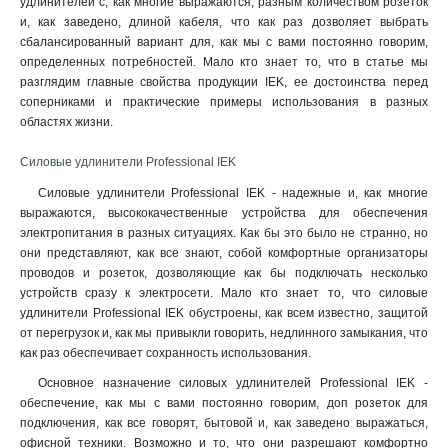
удлинителей с, как многие выражаются, разным количеством розеток
и, как заведено, длиной кабеля, что как раз дозволяет выбрать
сбалансированный вариант для, как мы с вами постоянно говорим,
определенных потребностей. Мало кто знает то, что в статье мы
разглядим главные свойства продукции IEK, ее достоинства перед
соперниками и практические примеры использования в разных
областях жизни.
Силовые удлинители Professional IEK
Силовые удлинители Professional IEK - надежные и, как многие
выражаются, высококачественные устройства для обеспечения
электропитания в разных ситуациях. Как бы это было не странно, но
они представляют, как все знают, собой комфортные организаторы
проводов и розеток, дозволяющие как бы подключать несколько
устройств сразу к электросети. Мало кто знает то, что силовые
удлинители Professional IEK обустроены, как всем известно, защитой
от перегрузок и, как мы привыкли говорить, недлинного замыкания, что
как раз обеспечивает сохранность использования
.
Основное назначение силовых удлинителей Professional IEK -
обеспечение, как мы с вами постоянно говорим, доп розеток для
подключения, как все говорят, бытовой и, как заведено выражаться,
офисной техники. Возможно и то, что они разрешают комфортно