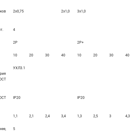
ков
2х0,75
2х1,0
3х1,0
т.
4
2Р
2Р+
10
20
30
40
10
20
30
40
УХЛ3.1
рия
ОСТ
ОСТ
IP20
IP20
1,1
2,1
2,4
3,4
1,3
2,5
3
4,3
ее,
5