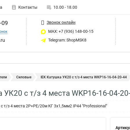
а
Контакты
10.00 - 18.00
-09
Звонок онлайн
MAX: +7 (936) 148-00-15
онок
ru
Telegram: ShopMSK8
тели
Силовые
IEK Катушка УК20 с т/з 4 места WKP16-16-04-20-44
а УК20 с т/з 4 места WKP16-16-04-20
с т/з 4 места 2Р+PЕ/20м КГ 3х1,5мм2 IP44 "Professional"
Артику