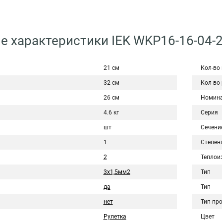
е характеристики IEK WKP16-16-04-
21 см
Кол-во
32 см
Кол-во 
26 см
Номина
4.6 кг
Серия
шт
Сечени
1
Степен
2
Теплои
3х1,5мм2
Тип
да
Тип
нет
Тип пр
Рулетка
Цвет