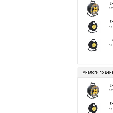
IE
Ка
IE
Кат
IE
Кат
Аналоги по цен
IE
Ка
IE
Кат