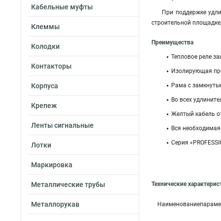
Кабельные муфты
При поддержке удли
строительной площадке,
Клеммы
Преимущества
Колодки
Тепловое реле з
Контакторы
Изолирующая про
Корпуса
Рама с замкнуты
Во всех удлините
Крепеж
Желтый кабель о
Ленты сигнальные
Вся необходимая 
Серия «PROFESSI
Лотки
Маркировка
Металлические трубы
Технические характерис
Металлорукав
Наименованиепараме