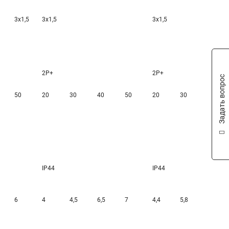
3х1,5
3х1,5
3х1,5
2Р+
2Р+
Задать вопрос
50
20
30
40
50
20
30
40
IP44
IP44
6
4
4,5
6,5
7
4,4
5,8
7,3