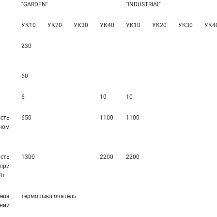
"GARDEN"
"INDUSTRIAL"
УК10
УК20
УК30
УК40
УК10
УК20
УК30
УК4
230
50
6
10
10
сть
650
1100
1100
ном
сть
1300
2200
2200
ри
Вт
ева
термовыключатель
нии