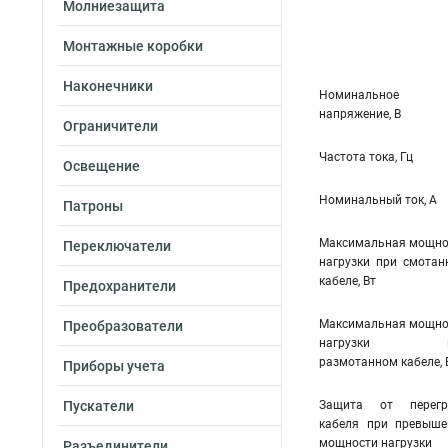
Молниезащита
Монтажные коробки
Наконечники
Номинальное
напряжение, В
Ограничители
Частота тока, Гц
Освещение
Номинальный ток, А
Патроны
Максимальная мощно
Переключатели
нагрузки при смотан
кабеле, Вт
Предохранители
Максимальная мощно
Преобразователи
нагрузки п
размотанном кабеле, 
Приборы учета
Пускатели
Защита от перегр
кабеля при превыше
мощности нагрузки
Разъединители