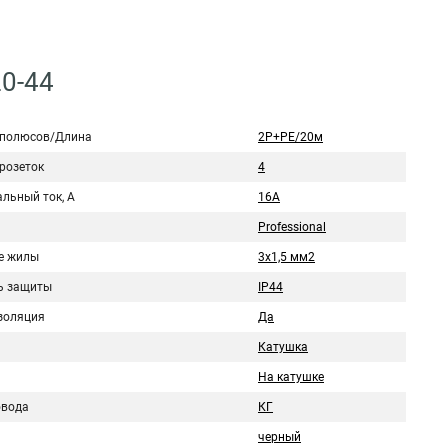
20-44
 полюсов/Длина
2Р+PЕ/20м
розеток
4
льный ток, А
16A
Professional
е жилы
3х1,5 мм2
ь защиты
IP44
золяция
Да
Катушка
На катушке
овода
КГ
черный