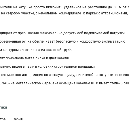
нителя на катушке просто включить удаленное на расстояние до 50 м от 
 на садовом участке, в небольшом коммерциале , в парках с аттракционами, 
ащищает от превышения максимально допустимой подключаемой нагрузки.
резиненная ручка обеспечивает безопасную и комфортную эксплуатацию
м контуром изготовлена из стальной трубы
лях применена литая вилка в цвет кабеля
тлично виден в пыли в условиях строительной площадки
техническая информация по эксплуатации удлинителей на катушке нанесена 
ONAL» на металлическом барабане оснащена кабелем КГ и имеет степень за
тики
тра
Серия