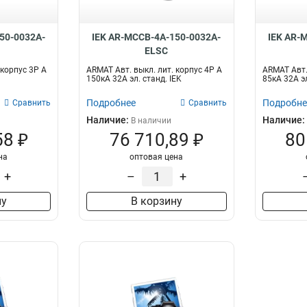
50-0032A-
IEK AR-MCCB-4A-150-0032A-
IEK AR-
ELSC
 корпус 3P A
ARMAT Авт. выкл. лит. корпус 4P A
ARMAT Авт.
150кА 32А эл. станд. IEK
85кА 32А эл
Подробнее
Подробне
Сравнить
Сравнить
Наличие:
Наличие:
В наличии
58 ₽
76 710,89 ₽
80
на
оптовая цена
+
–
+
ну
В корзину