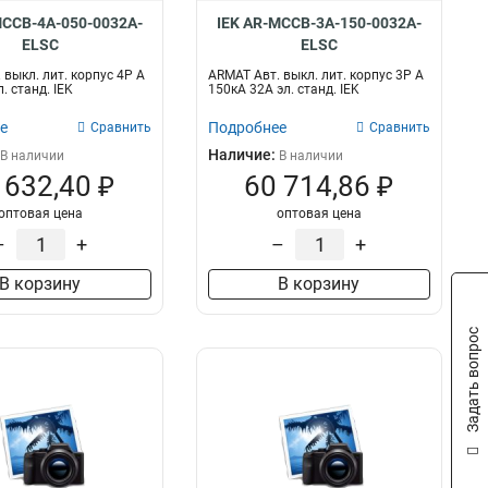
MCCB-4A-050-0032A-
IEK AR-MCCB-3A-150-0032A-
ELSC
ELSC
 выкл. лит. корпус 4P A
ARMAT Авт. выкл. лит. корпус 3P A
. станд. IEK
150кА 32А эл. станд. IEK
е
Подробнее
Сравнить
Сравнить
Наличие:
В наличии
В наличии
 632,40 ₽
60 714,86 ₽
оптовая цена
оптовая цена
–
+
–
+
В корзину
В корзину
Задать вопрос