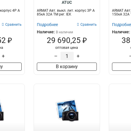
ATUC
 корпус 4P A
ARMAT Авт. выкл. лит. корпус 3P A
ARMAT Авт.
85кА 32А ТМ рег. IEK
150кА 32А Т
Подробнее
Подробне
Сравнить
Сравнить
Наличие:
Наличие:
В наличии
52 ₽
29 690,25 ₽
38
на
оптовая цена
+
–
+
ну
В корзину