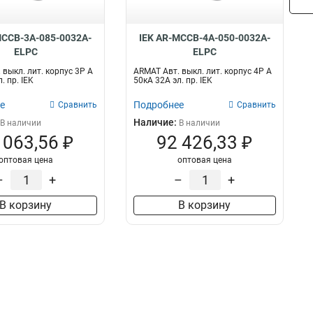
MCCB-3A-085-0032A-
IEK AR-MCCB-4A-050-0032A-
ELPC
ELPC
 выкл. лит. корпус 3P A
ARMAT Авт. выкл. лит. корпус 4P A
. пр. IEK
50кА 32А эл. пр. IEK
е
Подробнее
Сравнить
Сравнить
Наличие:
В наличии
В наличии
 063,56 ₽
92 426,33 ₽
оптовая цена
оптовая цена
–
+
–
+
В корзину
В корзину