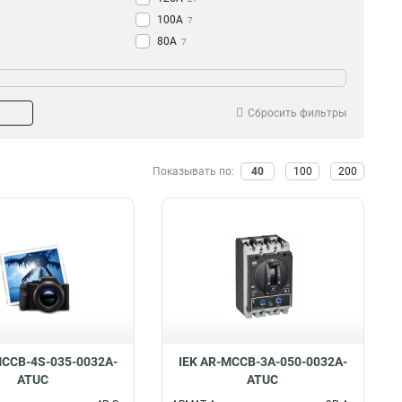
100А
7
80А
7
63А
20
50А
8
40А
8
Сбросить фильтры
32А
18
25А
8
16А
Показывать по:
40
100
200
2
250А
27
MCCB-4S-035-0032A-
IEK AR-MCCB-3A-050-0032A-
ATUC
ATUC