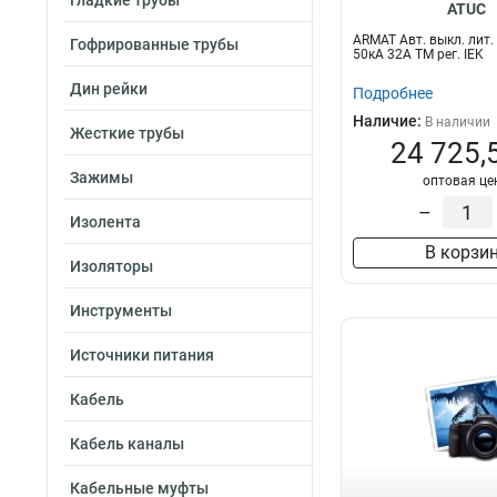
Гладкие трубы
ATUC
ARMAT Авт. выкл. лит.
Гофрированные трубы
50кА 32А ТМ рег. IEK
Дин рейки
Подробнее
Наличие:
В наличии
Жесткие трубы
24 725,
Зажимы
оптовая це
–
Изолента
В корзи
Изоляторы
Инструменты
Источники питания
Кабель
Кабель каналы
Кабельные муфты