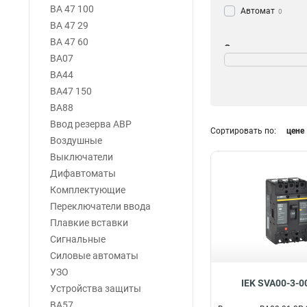
ВА 47 100
Автомат
0
ВА 47 29
ВА 47 60
Отключающая
ВА07
способность
ВА44
25кА
6
ВА47 150
20кА
0
ВА88
35кА
24
Ввод резерва АВР
18кА
Сортировать по:
цене
0
Воздушные
Выключатели
Дифавтоматы
Комплектующие
Переключатели ввода
Плавкие вставки
Сигнальные
Силовые автоматы
УЗО
IEK SVA00-3-0
Устройства защиты
ВА57