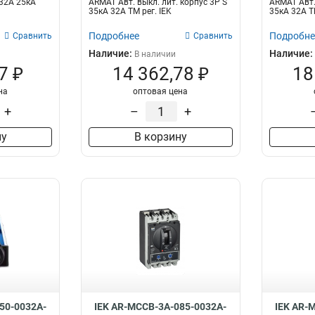
 32А 25кА
ARMAT Авт. выкл. лит. корпус 3P S
ARMAT Авт.
35кА 32А ТМ рег. IEK
35кА 32А ТМ
Подробнее
Подробне
Сравнить
Сравнить
Наличие:
Наличие:
В наличии
7 ₽
14 362,78 ₽
18
на
оптовая цена
+
–
+
ну
В корзину
50-0032A-
IEK AR-MCCB-3A-085-0032A-
IEK AR-