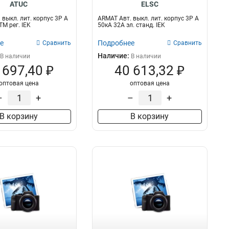
ATUC
ELSC
 выкл. лит. корпус 3P A
ARMAT Авт. выкл. лит. корпус 3P A
М рег. IEK
50кА 32А эл. станд. IEK
е
Подробнее
Сравнить
Сравнить
Наличие:
В наличии
В наличии
 697,40 ₽
40 613,32 ₽
оптовая цена
оптовая цена
–
+
–
+
В корзину
В корзину