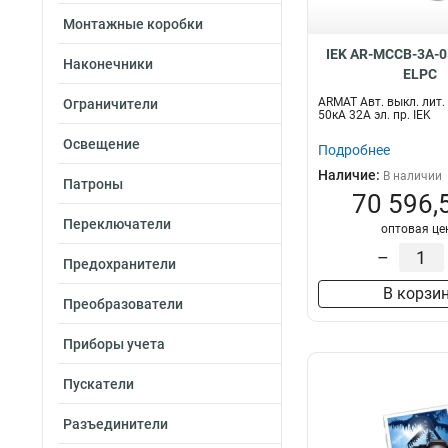
Монтажные коробки
IEK AR-MCCB-3A-0
Наконечники
ELPC
ARMAT Авт. выкл. лит.
Ограничители
50кА 32А эл. пр. IEK
Освещение
Подробнее
Наличие:
В наличии
Патроны
70 596,
Переключатели
оптовая це
–
Предохранители
В корзи
Преобразователи
Приборы учета
Пускатели
Разъединители