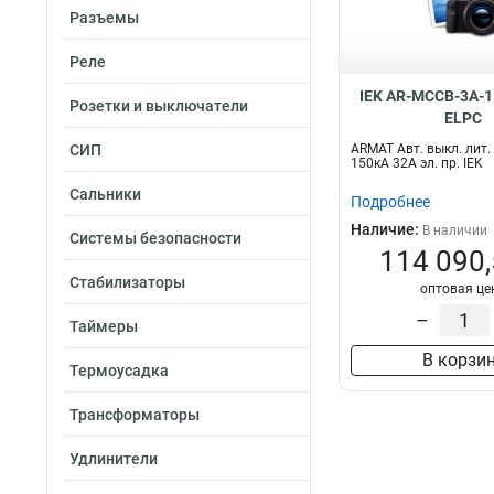
Разъемы
Реле
IEK AR-MCCB-3A-1
Розетки и выключатели
ELPC
СИП
ARMAT Авт. выкл. лит.
150кА 32А эл. пр. IEK
Сальники
Подробнее
Наличие:
В наличии
Системы безопасности
114 090,
Стабилизаторы
оптовая це
–
Таймеры
В корзи
Термоусадка
Трансформаторы
Удлинители