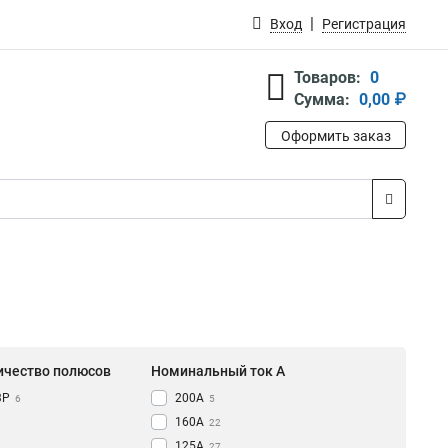
Вход
Регистрация
Товаров:
0
Сумма:
0,00 ₽
Оформить заказ
ичество полюсов
Номинальный ток A
3Р
200А
6
5
160А
22
125А
27