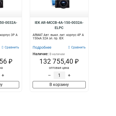
50-0032A-
IEK AR-MCCB-4A-150-0032A-
ELPC
 корпус 3P A
ARMAT Авт. выкл. лит. корпус 4P A
150кА 32А эл. пр. IEK
Подробнее
Сравнить
Сравнить
Наличие:
В наличии
56 ₽
132 755,40 ₽
на
оптовая цена
+
–
+
ну
В корзину