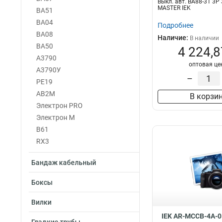
Выкл. авт. ВА88-31 3Р
MASTER IEK
ВА51
ВА04
Подробнее
ВА08
Наличие:
В наличии
ВА50
4 224,8
А3790
оптовая це
А3790У
–
PE19
АВ2М
В корзи
Электрон PRO
Электрон М
В61
RX3
Бандаж кабельный
Боксы
Вилки
IEK AR-MCCB-4A-0