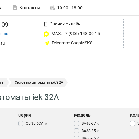
а
Контакты
10.00 - 18.00
-09
Звонок онлайн
MAX: +7 (936) 148-00-15
онок
ru
Telegram: ShopMSK8
ты
Силовые автоматы iek 32А
томаты iek 32А
Серия
Модель
Кол
GENERICA
ВА88-37
0
0
ВА88-35
0
ВА66-35
0