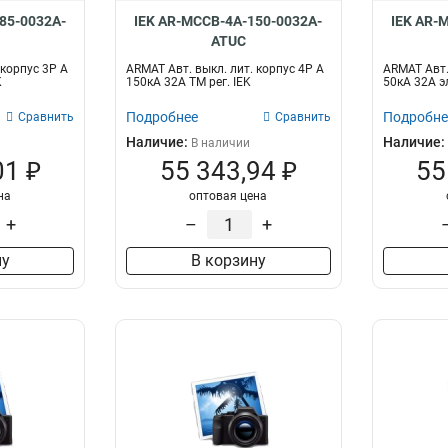
85-0032A-
IEK AR-MCCB-4A-150-0032A-
IEK AR-
ATUC
 корпус 3P A
ARMAT Авт. выкл. лит. корпус 4P A
ARMAT Авт.
K
150кА 32А ТМ рег. IEK
50кА 32А эл
Подробнее
Подробне
Сравнить
Сравнить
Наличие:
Наличие:
В наличии
01 ₽
55 343,94 ₽
55
на
оптовая цена
+
–
+
ну
В корзину