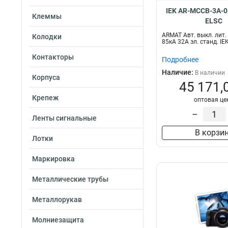
IEK AR-MCCB-3A-0
Клеммы
ELSC
ARMAT Авт. выкл. лит.
Колодки
85кА 32А эл. станд. IE
Контакторы
Подробнее
Наличие:
В наличии
Корпуса
45 171,
Крепеж
оптовая це
–
Ленты сигнальные
В корзи
Лотки
Маркировка
Металлические трубы
Металлорукав
Молниезащита