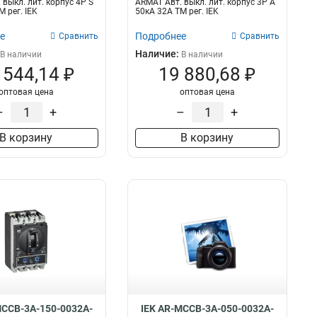
 выкл. лит. корпус 4P S
ARMAT Авт. выкл. лит. корпус 3P A
 рег. IEK
50кА 32А ТМ рег. IEK
е
Подробнее
Сравнить
Сравнить
Наличие:
В наличии
В наличии
 544,14 ₽
19 880,68 ₽
оптовая цена
оптовая цена
–
+
–
+
В корзину
В корзину
MCCB-3A-150-0032A-
IEK AR-MCCB-3A-050-0032A-