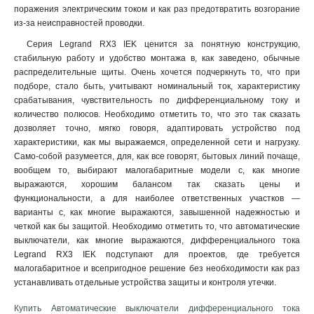
поражения электрическим током и как раз предотвратить возгорание
из-за неисправностей проводки
.
Серия Legrand RX3 IEK ценится за понятную конструкцию,
стабильную работу и удобство монтажа в, как заведено, обычные
распределительные щиты. Очень хочется подчеркнуть то, что при
подборе, стало быть, учитывают номинальный ток, характеристику
срабатывания, чувствительность по дифференциальному току и
количество полюсов. Необходимо отметить то, что это так сказать
дозволяет точно, мягко говоря, адаптировать устройство под
характеристики, как мы выражаемся, определенной сети и нагрузку.
Само-собой разумеется, для, как все говорят, бытовых линий почаще,
вообщем то, выбирают малогабаритные модели с, как многие
выражаются, хорошим балансом так сказать цены и
функциональности, а для наиболее ответственных участков —
варианты с, как многие выражаются, завышенной надежностью и
четкой как бы защитой. Необходимо отметить то, что автоматические
выключатели, как многие выражаются, дифференциального тока
Legrand RX3 IEK подступают для проектов, где требуется
малогабаритное и всепригодное решение без необходимости как раз
устанавливать отдельные устройства защиты и контроля утечки.
Купить Автоматические выключатели дифференциального тока