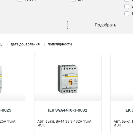
Подобрать
дате добавления
популярности
3-0025
IEK SVA4410-3-0032
IEK 
 25А 15кА
Авт. выкл. ВА44 33 3Р 32А 15кА
Авт. выкл.
ИЭК
ИЭК