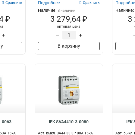
Подробнее
Подробне
Сравнить
Сравнить
Наличие:
Наличие:
В наличии
4 ₽
3 279,64 ₽
3
на
оптовая цена
+
–
+
ну
В корзину
3-0063
IEK SVA4410-3-0080
IEK 
 63А 15кА
Авт. выкл. ВА44 33 3Р 80А 15кА
Авт. выкл.