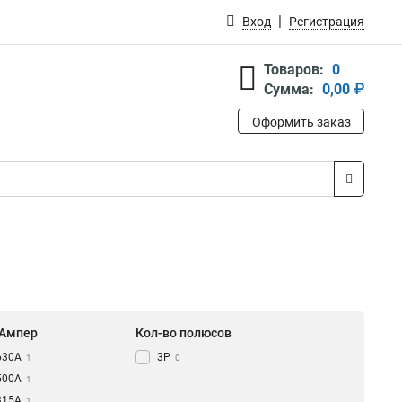
Вход
Регистрация
Товаров:
0
Сумма:
0,00 ₽
Оформить заказ
 Ампер
Кол-во полюсов
630А
3Р
1
0
500А
1
315А
1