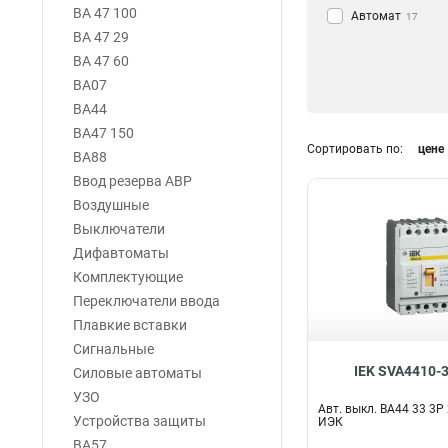
ВА 47 100
Автомат
17
ВА 47 29
ВА 47 60
ВА07
ВА44
ВА47 150
Сортировать по:
цене
ВА88
Ввод резерва АВР
Воздушные
Выключатели
Дифавтоматы
Комплектующие
Переключатели ввода
Плавкие вставки
Сигнальные
IEK SVA4410-
Силовые автоматы
УЗО
Авт. выкл. ВА44 33 3Р
Устройства защиты
ИЭК
ВА57