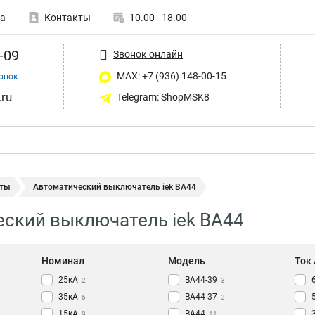
а
Контакты
10.00 - 18.00
-09
Звонок онлайн
MAX: +7 (936) 148-00-15
онок
ru
Telegram: ShopMSK8
ты
Автоматический выключатель iek ВА44
ский выключатель iek ВА44
Номинал
Модель
Ток
25кА
ВА44-39
2
3
35кА
ВА44-37
6
3
15кА
ВА44
9
11