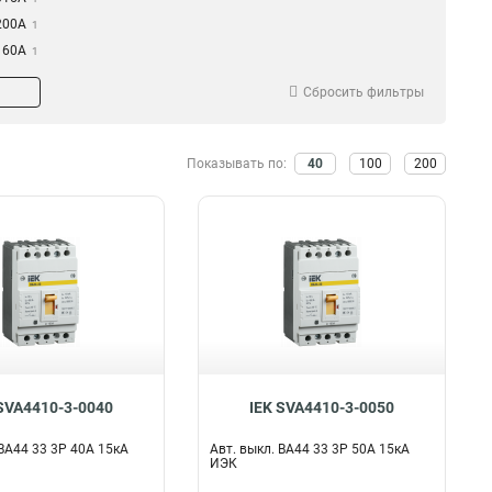
200А
1
160А
1
125А
1
Сбросить фильтры
100А
1
80А
1
400А
2
Показывать по:
40
100
200
250А
2
SVA4410-3-0040
IEK SVA4410-3-0050
 ВА44 33 3Р 40А 15кА
Авт. выкл. ВА44 33 3Р 50А 15кА
ИЭК