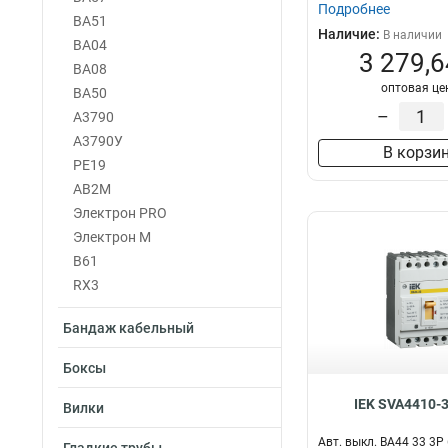
Подробнее
ВА51
Наличие:
В наличии
ВА04
3 279,6
ВА08
оптовая це
ВА50
–
А3790
А3790У
В корзи
PE19
АВ2М
Электрон PRO
Электрон М
В61
RX3
Бандаж кабельный
Боксы
IEK SVA4410-
Вилки
Авт. выкл. ВА44 33 3Р