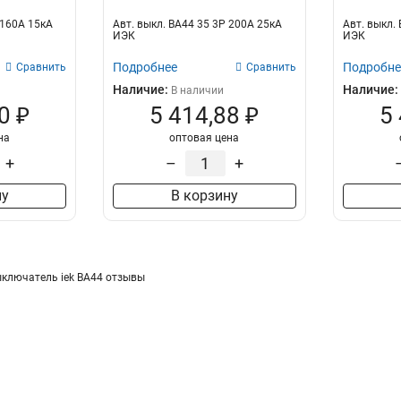
 160А 15кА
Авт. выкл. ВА44 35 3Р 200А 25кА
Авт. выкл.
ИЭК
ИЭК
Подробнее
Подробне
Сравнить
Сравнить
Наличие:
Наличие:
В наличии
0 ₽
5 414,88 ₽
5
на
оптовая цена
+
–
+
ну
В корзину
ключатель iek ВА44 отзывы