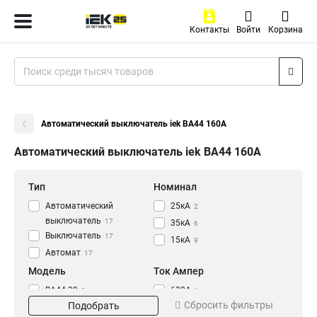
Контакты
Войти
Корзина
Автоматический выключатель iek ВА44 160А
Автоматический выключатель iek ВА44 160А
Тип
Номинал
Автоматический
25кА
2
выключатель
17
35кА
6
Выключатель
17
15кА
9
Автомат
17
Модель
Ток Ампер
ВА44-39
630А
3
1
Сбросить фильтры
Подобрать
ВА44-37
500А
3
1