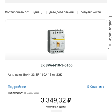
ВА44
315А
11
1
200А
1
Сортировать по:
цене
дате добавления
популярности
160А
1
125А
Кол-во полюсов
1
Задать вопрос
100А
1
3Р
0
80А
1
400А
2
250А
2
IEK SVA4410-3-0160
Авт. выкл. ВА44 33 3Р 160А 15кА ИЭК
Подробнее
Сравнить
Наличие:
В наличии
3 349,32 ₽
оптовая цена